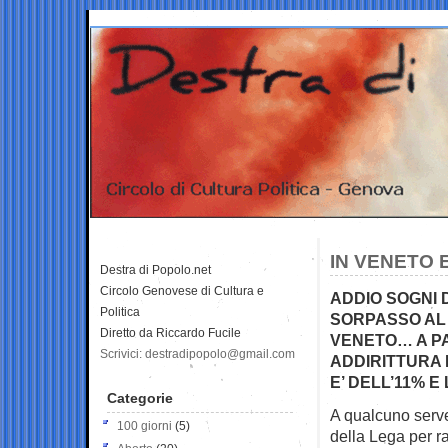
IN VENETO 
Destra di Popolo.net
Circolo Genovese di Cultura e
ADDIO SOGNI D
Politica
SORPASSO AL P
Diretto da Riccardo Fucile
VENETO… A PA
Scrivici: destradipopolo@gmail.com
ADDIRITTURA 
E’ DELL’11% E
Categorie
A qualcuno serve
100 giorni
(5)
della
Lega per r