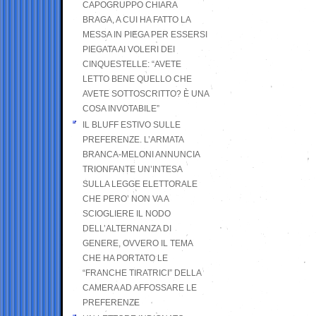
CAPOGRUPPO CHIARA
BRAGA, A CUI HA FATTO LA
MESSA IN PIEGA PER ESSERSI
PIEGATA AI VOLERI DEI
CINQUESTELLE: “AVETE
LETTO BENE QUELLO CHE
AVETE SOTTOSCRITTO? È UNA
COSA INVOTABILE”
IL BLUFF ESTIVO SULLE
PREFERENZE. L’ARMATA
BRANCA-MELONI ANNUNCIA
TRIONFANTE UN’INTESA
SULLA LEGGE ELETTORALE
CHE PERO’ NON VA A
SCIOGLIERE IL NODO
DELL’ALTERNANZA DI
GENERE, OVVERO IL TEMA
CHE HA PORTATO LE
“FRANCHE TIRATRICI” DELLA
CAMERA AD AFFOSSARE LE
PREFERENZE