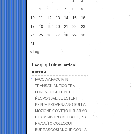
1
2
3
4
5
6
7
8
9
10
11
12
13
14
15
16
17
18
19
20
21
22
23
24
25
26
27
28
29
30
31
« Lug
Leggi gli ultimi articoli
inseriti
FACCIA A FACCIA IN
TRANSATLANTICO TRA
LORENZO GUERINI E IL
RESPONSABILE ESTERI
PEPPE PROVENZANO SULLA
MOZIONE CONTRO IL RIARMO.
L’EX MINISTRO DELLA DIFESA
HA AVUTO COLLOQUI
BURRASCOSI ANCHE CON LA