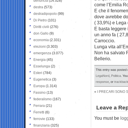
denuncia
(14.528)
come l’Emilia R
destra
(573)
E che il fenomen
destradipopolo
(99)
dove avrebbe dov
Di Pietro
(101)
( 33,9%) e Lega 
Diritti civili
(276)
E basta leggere i
don Gallo
(9)
un anno fa ( 27,
economia
(2.331)
Carroccio.
Lunga vita all
elezioni
(3.303)
Non ha salvato P
emergenza
(3.077)
Bellerio.
Energia
(45)
Esselunga
(2)
This entry was posted 
Esteri
(784)
LegaNord
,
Politica
. You
Eugenetica
(3)
response
, or
trackbac
Europa
(1.314)
«
I PRECARI SONO 
Fassino
(13)
federalismo
(167)
Ferrara
(21)
Leave a Rep
Ferretti
(6)
You must be
log
ferrovie
(133)
finanziaria
(325)