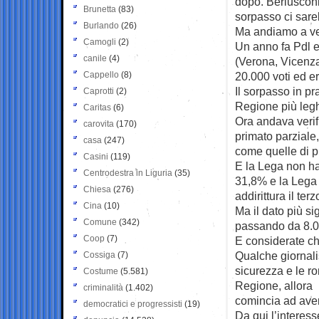
dopo.
Berlusconi
Brunetta
(83)
sorpasso ci sare
Burlando
(26)
Ma andiamo a ve
Camogli
(2)
Un anno fa Pdl e
canile
(4)
(Verona, Vicenza
Cappello
(8)
20.000 voti ed er
Il sorpasso in pr
Caprotti
(2)
Regione più leghi
Caritas
(6)
Ora andava verif
carovita
(170)
primato parziale
casa
(247)
come quelle di p
Casini
(119)
E la Lega non ha
Centrodestra in Liguria
(35)
31,8% e la Lega 
Chiesa
(276)
addirittura il ter
Cina
(10)
Ma il dato più si
Comune
(342)
passando da 8.046
Coop
(7)
E considerate ch
Qualche giornali
Cossiga
(7)
sicurezza e le ro
Costume
(5.581)
Regione, allora 
criminalità
(1.402)
comincia ad ave
democratici e progressisti
(19)
Da qui l’interes