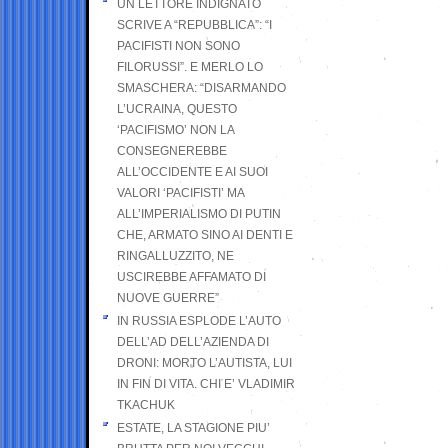
UN LETTORE INDIGNATO
SCRIVE A “REPUBBLICA”: “I
PACIFISTI NON SONO
FILORUSSI”. E MERLO LO
SMASCHERA: “DISARMANDO
L’UCRAINA, QUESTO
‘PACIFISMO’ NON LA
CONSEGNEREBBE
ALL’OCCIDENTE E AI SUOI
VALORI ‘PACIFISTI’ MA
ALL’IMPERIALISMO DI PUTIN
CHE, ARMATO SINO AI DENTI E
RINGALLUZZITO, NE
USCIREBBE AFFAMATO DI
NUOVE GUERRE”
IN RUSSIA ESPLODE L’AUTO
DELL’AD DELL’AZIENDA DI
DRONI: MORTO L’AUTISTA, LUI
IN FIN DI VITA. CHI E’ VLADIMIR
TKACHUK
ESTATE, LA STAGIONE PIU’