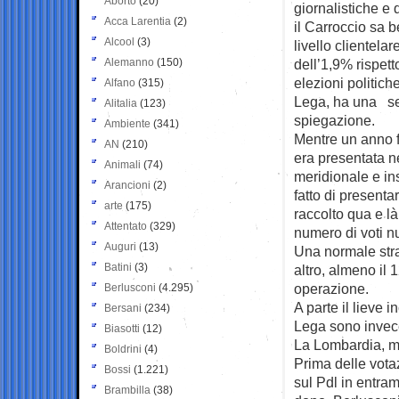
Aborto
(20)
giornalistiche e d
Acca Larentia
(2)
il Carroccio sa b
Alcool
(3)
livello clientela
Alemanno
(150)
dell’1,9% rispett
elezioni politich
Alfano
(315)
Lega, ha una s
Alitalia
(123)
spiegazione.
Ambiente
(341)
Mentre un anno f
AN
(210)
era presentata nel
Animali
(74)
meridionale e ins
Arancioni
(2)
fatto di presenta
arte
(175)
raccolto qua e l
Attentato
(329)
numero di voti n
Auguri
(13)
Una normale stra
Batini
(3)
altro, almeno il
operazione.
Berlusconi
(4.295)
A parte il lieve 
Bersani
(234)
Lega sono invece 
Biasotti
(12)
La Lombardia, m
Boldrini
(4)
Prima delle votaz
Bossi
(1.221)
sul Pdl in entram
Brambilla
(38)