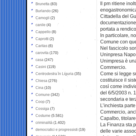
Il pm ritiene inol
Brunetta
(83)
enogastronomica 
Burlando
(26)
Cittadella del Gu
Camogli
(2)
documentazione p
canile
(4)
portata a rendico
Cappello
(8)
In particolare, 
Caprotti
(2)
Comune con quelli
Caritas
(6)
Nel fascicolo so
carovita
(170)
Uninpresa Napol
casa
(247)
Unimpresa è una 
Commercio.
Casini
(119)
Come si legge su
Centrodestra in Liguria
(35)
costituisce il s
Chiesa
(276)
così come indiv
Cina
(10)
del 6/5/2003 n. 1
Comune
(342)
secondaria e terz
Coop
(7)
L’inchiesta part
Cossiga
(7)
Commercio, anche
Costume
(5.581)
Capalbo, titolare
criminalità
(1.402)
La Finanza sta pa
democratici e progressisti
(19)
delle varie asso