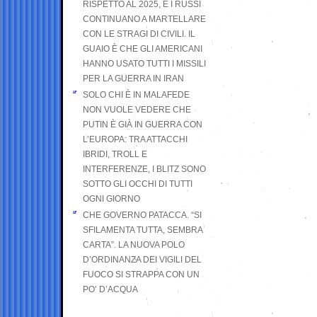
RISPETTO AL 2025, E I RUSSI
CONTINUANO A MARTELLARE
CON LE STRAGI DI CIVILI. IL
GUAIO È CHE GLI AMERICANI
HANNO USATO TUTTI I MISSILI
PER LA GUERRA IN IRAN
SOLO CHI È IN MALAFEDE
NON VUOLE VEDERE CHE
PUTIN È GIÀ IN GUERRA CON
L’EUROPA: TRA ATTACCHI
IBRIDI, TROLL E
INTERFERENZE, I BLITZ SONO
SOTTO GLI OCCHI DI TUTTI
OGNI GIORNO
CHE GOVERNO PATACCA. “SI
SFILAMENTA TUTTA, SEMBRA
CARTA”. LA NUOVA POLO
D’ORDINANZA DEI VIGILI DEL
FUOCO SI STRAPPA CON UN
PO’ D’ACQUA