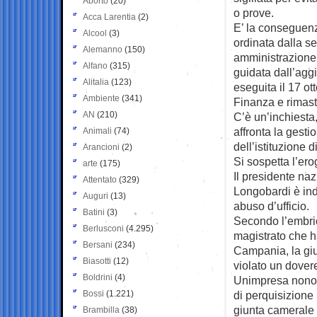
Aborto
(20)
o prove.
Acca Larentia
(2)
E’ la conseguenz
Alcool
(3)
ordinata dalla s
Alemanno
(150)
amministrazione 
Alfano
(315)
guidata dall’agg
Alitalia
(123)
eseguita il 17 ot
Ambiente
(341)
Finanza e rimast
AN
(210)
C’è un’inchiesta,
affronta la gest
Animali
(74)
dell’istituzione 
Arancioni
(2)
Si sospetta l’erog
arte
(175)
Il presidente na
Attentato
(329)
Longobardi è ind
Auguri
(13)
abuso d’ufficio.
Batini
(3)
Secondo l’embrio
Berlusconi
(4.295)
magistrato che h
Bersani
(234)
Campania, la gi
Biasotti
(12)
violato un dover
Boldrini
(4)
Unimpresa nonost
Bossi
(1.221)
di perquisizione
giunta camerale 
Brambilla
(38)