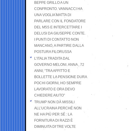
BEPPE GRILLO A UN
CONFRONTO. VANNACCI HA
UNA VOGLIA MATTA DI
PARLARE CON IL FONDATORE
DEL M5S E INTERCETTARE I
DELUSI DA GIUSEPPE CONTE.
I PUNTI DI CONTATTO NON
MANCANO, A PARTIRE DALLA
POSTURA FILORUSSA
L’ITALIA TRADITA DAL
GOVERNO MELONI. ANNA , 72
ANNI; “TRA AFFITTO E
BOLLETTE LA PENSIONE DURA
POCHI GIORNI, HO SEMPRE
LAVORATO E ORA DEVO
CHIEDERE AIUTO”
TRUMP NON DÀ MISSILI
ALL’UCRAINA PERCHÉ NON
NE HA PIÙ PER SÉ : LA
FORNITURA DI RAZZI È
DIMINUITA DI TRE VOLTE