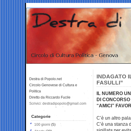
INDAGATO I
Destra di Popolo.net
FASULLI”
Circolo Genovese di Cultura e
Politica
IL NUMERO UN
Diretto da Riccardo Fucile
DI CONCORSO 
Scrivici: destradipopolo@gmail.com
“AMICI” FAVO
Categorie
C’è un altro pal
C’è una stanza 
100 giorni
(5)
sigillata per evi