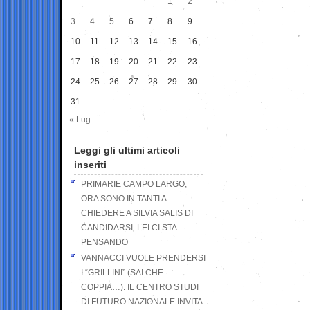
1
2
3
4
5
6
7
8
9
10
11
12
13
14
15
16
17
18
19
20
21
22
23
24
25
26
27
28
29
30
31
« Lug
Leggi gli ultimi articoli
inseriti
PRIMARIE CAMPO LARGO,
ORA SONO IN TANTI A
CHIEDERE A SILVIA SALIS DI
CANDIDARSI: LEI CI STA
PENSANDO
VANNACCI VUOLE PRENDERSI
I “GRILLINI” (SAI CHE
COPPIA…). IL CENTRO STUDI
DI FUTURO NAZIONALE INVITA