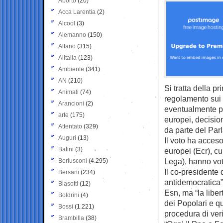
Aborto
(20)
Acca Larentia
(2)
Alcool
(3)
Alemanno
(150)
Alfano
(315)
Alitalia
(123)
Ambiente
(341)
AN
(210)
Si tratta della p
Animali
(74)
regolamento sui p
Arancioni
(2)
eventualmente pro
arte
(175)
europei, decision
Attentato
(329)
da parte del Par
Auguri
(13)
Il voto ha acceso 
Batini
(3)
europei (Ecr), cui
Lega), hanno vot
Berlusconi
(4.295)
Il co-presidente 
Bersani
(234)
antidemocratica”
Biasotti
(12)
Esn, ma “la liber
Boldrini
(4)
dei Popolari e qu
Bossi
(1.221)
procedura di veri
Brambilla
(38)