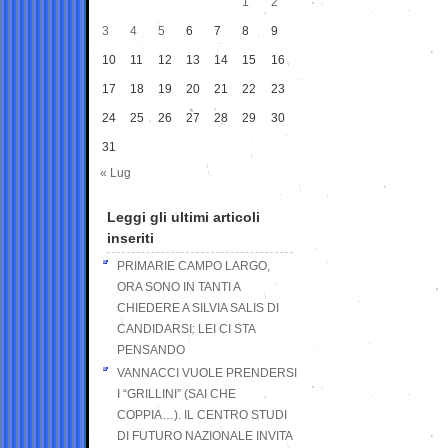
1
2
3
4
5
6
7
8
9
10
11
12
13
14
15
16
17
18
19
20
21
22
23
24
25
26
27
28
29
30
31
« Lug
Leggi gli ultimi articoli
inseriti
PRIMARIE CAMPO LARGO,
ORA SONO IN TANTI A
CHIEDERE A SILVIA SALIS DI
CANDIDARSI: LEI CI STA
PENSANDO
VANNACCI VUOLE PRENDERSI
I “GRILLINI” (SAI CHE
COPPIA…). IL CENTRO STUDI
DI FUTURO NAZIONALE INVITA