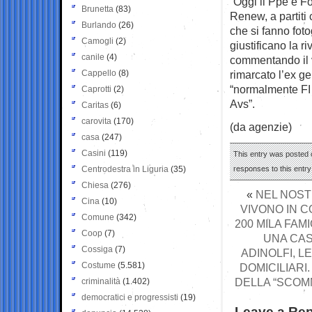
“Oggi il Ppe e Fo
Brunetta
(83)
Renew, a partiti
Burlando
(26)
che si fanno foto
Camogli
(2)
giustificano la r
canile
(4)
commentando il v
Cappello
(8)
rimarcato l’ex g
“normalmente FI 
Caprotti
(2)
Avs”.
Caritas
(6)
carovita
(170)
(da agenzie)
casa
(247)
Casini
(119)
This entry was posted o
Centrodestra in Liguria
(35)
responses to this entr
Chiesa
(276)
«
NEL NOST
Cina
(10)
VIVONO IN C
Comune
(342)
200 MILA FAM
Coop
(7)
UNA CAS
Cossiga
(7)
ADINOLFI, L
Costume
(5.581)
DOMICILIARI
DELLA “SCOMM
criminalità
(1.402)
democratici e progressisti
(19)
Leave a Rep