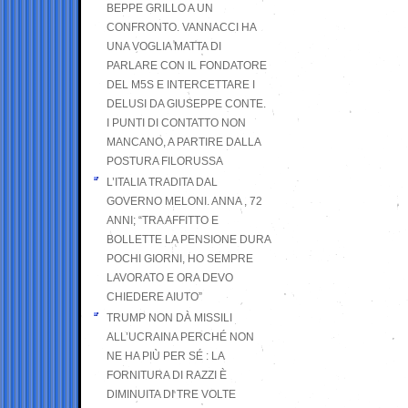
BEPPE GRILLO A UN
CONFRONTO. VANNACCI HA
UNA VOGLIA MATTA DI
PARLARE CON IL FONDATORE
DEL M5S E INTERCETTARE I
DELUSI DA GIUSEPPE CONTE.
I PUNTI DI CONTATTO NON
MANCANO, A PARTIRE DALLA
POSTURA FILORUSSA
L’ITALIA TRADITA DAL
GOVERNO MELONI. ANNA , 72
ANNI; “TRA AFFITTO E
BOLLETTE LA PENSIONE DURA
POCHI GIORNI, HO SEMPRE
LAVORATO E ORA DEVO
CHIEDERE AIUTO”
TRUMP NON DÀ MISSILI
ALL’UCRAINA PERCHÉ NON
NE HA PIÙ PER SÉ : LA
FORNITURA DI RAZZI È
DIMINUITA DI TRE VOLTE