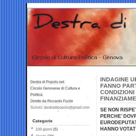
INDAGINE UE
Destra di Popolo.net
FANNO PART
Circolo Genovese di Cultura e
CONDIZIONI
Politica
FINANZIAM
Diretto da Riccardo Fucile
Scrivici: destradipopolo@gmail.com
SE NON RISPE
PERCHE’ DOV
Categorie
EURODEPUTATI
HANNO VOTAT
100 giorni
(5)