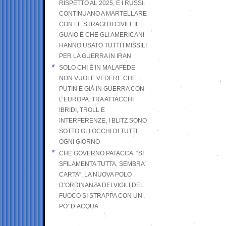
RISPETTO AL 2025, E I RUSSI
CONTINUANO A MARTELLARE
CON LE STRAGI DI CIVILI. IL
GUAIO È CHE GLI AMERICANI
HANNO USATO TUTTI I MISSILI
PER LA GUERRA IN IRAN
SOLO CHI È IN MALAFEDE
NON VUOLE VEDERE CHE
PUTIN È GIÀ IN GUERRA CON
L’EUROPA: TRA ATTACCHI
IBRIDI, TROLL E
INTERFERENZE, I BLITZ SONO
SOTTO GLI OCCHI DI TUTTI
OGNI GIORNO
CHE GOVERNO PATACCA. “SI
SFILAMENTA TUTTA, SEMBRA
CARTA”. LA NUOVA POLO
D’ORDINANZA DEI VIGILI DEL
FUOCO SI STRAPPA CON UN
PO’ D’ACQUA