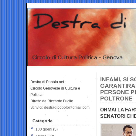
INFAMI, SI 
Destra di Popolo.net
GARANTIRAN
Circolo Genovese di Cultura e
PERSONE PE
Politica
POLTRONE
Diretto da Riccardo Fucile
Scrivici: destradipopolo@gmail.com
ORMAI LA FAR
SENATORI CHE
Categorie
100 giorni
(5)