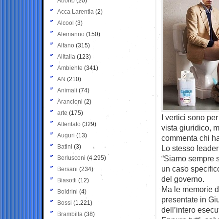
Aborto
(20)
Acca Larentia
(2)
Alcool
(3)
Alemanno
(150)
Alfano
(315)
Alitalia
(123)
Ambiente
(341)
AN
(210)
Animali
(74)
Arancioni
(2)
arte
(175)
I vertici sono pe
Attentato
(329)
vista giuridico, 
Auguri
(13)
commenta chi ha 
Batini
(3)
Lo stesso leader 
“Siamo sempre sta
Berlusconi
(4.295)
un caso specifico
Bersani
(234)
del governo.
Biasotti
(12)
Ma le memorie de
Boldrini
(4)
presentate in Giu
Bossi
(1.221)
dell’intero esecu
Brambilla
(38)