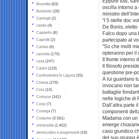
Eppure tutti, sal
Brunetta
(83)
oscilla intorno a
Burlando
(26)
ministro dell’Inte
Camogli
(2)
“I 5 stelle doc 
canile
(4)
De Bonis, eletto
Cappello
(8)
Falco dopo una b
partecipato al vo
Caprotti
(2)
“So che molti mie
Caritas
(6)
opteranno per il
carovita
(170)
Il fronte interno
casa
(247)
Il filosofo presi
Casini
(119)
questione pre-pol
Centrodestra in Liguria
(35)
A lui guardano t
Chiesa
(276)
invocano non tant
Cina
(10)
battaglie fondan
Comune
(342)
nelle logiche di
Coop
(7)
Dall’altra parte 
componenti della
Cossiga
(7)
Madama con un fa
Costume
(5.581)
emerge chiarame
criminalità
(1.402)
caso giuridico c
democratici e progressisti
(19)
del suo gruppo è