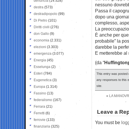
denuncia
(14.528)
nessuno dovrebb
destra
(573)
Passa il capogru
destradipopolo
(99)
dopo una giornata
Di Pietro
(101)
complesso, aspet
Diritti civili
(276)
La preoccupazion
don Gallo
(9)
È anche per ques
economia
(2.331)
probabile” la pos
darebbe la perfet
elezioni
(3.303)
E metterebbe al r
emergenza
(3.077)
Energia
(45)
(da “
Huffington
Esselunga
(2)
Esteri
(784)
This entry was posted o
Eugenetica
(3)
any responses to this 
site.
Europa
(1.314)
Fassino
(13)
«
LA MANOVRA
federalismo
(167)
Ferrara
(21)
Leave a Rep
Ferretti
(6)
ferrovie
(133)
You must be
log
finanziaria
(325)