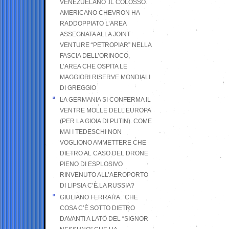
VENEZUELANO .IL COLOSSO
AMERICANO CHEVRON HA
RADDOPPIATO L’AREA
ASSEGNATA ALLA JOINT
VENTURE “PETROPIAR” NELLA
FASCIA DELL’ORINOCO,
L’AREA CHE OSPITA LE
MAGGIORI RISERVE MONDIALI
DI GREGGIO
LA GERMANIA SI CONFERMA IL
VENTRE MOLLE DELL’EUROPA
(PER LA GIOIA DI PUTIN). COME
MAI I TEDESCHI NON
VOGLIONO AMMETTERE CHE
DIETRO AL CASO DEL DRONE
PIENO DI ESPLOSIVO
RINVENUTO ALL’AEROPORTO
DI LIPSIA C’È LA RUSSIA?
GIULIANO FERRARA: ’CHE
COSA C’È SOTTO DIETRO
DAVANTI A LATO DEL “SIGNOR