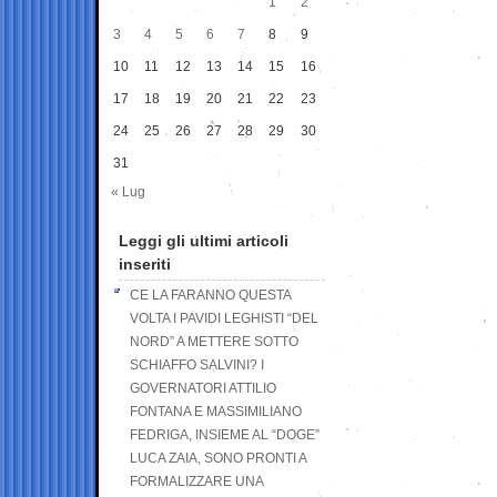
1
2
3
4
5
6
7
8
9
10
11
12
13
14
15
16
17
18
19
20
21
22
23
24
25
26
27
28
29
30
31
« Lug
Leggi gli ultimi articoli
inseriti
CE LA FARANNO QUESTA
VOLTA I PAVIDI LEGHISTI “DEL
NORD” A METTERE SOTTO
SCHIAFFO SALVINI? I
GOVERNATORI ATTILIO
FONTANA E MASSIMILIANO
FEDRIGA, INSIEME AL “DOGE”
LUCA ZAIA, SONO PRONTI A
FORMALIZZARE UNA