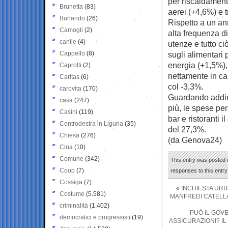
per riscaldament
Brunetta
(83)
aerei (+4,6%) e 
Burlando
(26)
Rispetto a un an
Camogli
(2)
alta frequenza di 
canile
(4)
utenze e tutto ci
Cappello
(8)
sugli alimentari
energia (+1,5%), 
Caprotti
(2)
nettamente in cal
Caritas
(6)
col -3,3%.
carovita
(170)
Guardando addirit
casa
(247)
più, le spese per 
Casini
(119)
bar e ristoranti 
Centrodestra in Liguria
(35)
del 27,3%.
Chiesa
(276)
(da Genova24)
Cina
(10)
Comune
(342)
This entry was posted o
Coop
(7)
responses to this entr
Cossiga
(7)
«
INCHIESTA URB
Costume
(5.581)
MANFREDI CATELLA
criminalità
(1.402)
PUÒ IL GOV
democratici e progressisti
(19)
ASSICURAZIONI? IL