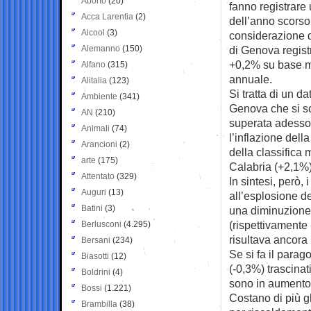
Aborto
(20)
fanno registrare
Acca Larentia
(2)
dell’anno scorso
Alcool
(3)
considerazione d
Alemanno
(150)
di Genova regist
+0,2% su base m
Alfano
(315)
annuale.
Alitalia
(123)
Si tratta di un 
Ambiente
(341)
Genova che si scr
AN
(210)
superata adesso
Animali
(74)
l’inflazione dell
Arancioni
(2)
della classifica 
arte
(175)
Calabria (+2,1%
Attentato
(329)
In sintesi, però,
Auguri
(13)
all’esplosione de
Batini
(3)
una diminuzione 
(rispettivamente
Berlusconi
(4.295)
risultava ancora 
Bersani
(234)
Se si fa il parag
Biasotti
(12)
(-0,3%) trascinat
Boldrini
(4)
sono in aumento 
Bossi
(1.221)
Costano di più gli
Brambilla
(38)