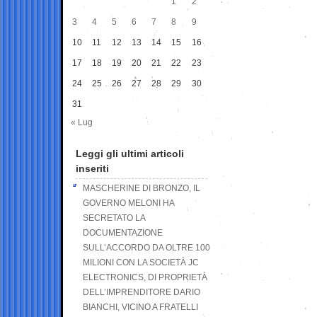
1
2
3
4
5
6
7
8
9
10
11
12
13
14
15
16
17
18
19
20
21
22
23
24
25
26
27
28
29
30
31
« Lug
Leggi gli ultimi articoli
inseriti
MASCHERINE DI BRONZO, IL
GOVERNO MELONI HA
SECRETATO LA
DOCUMENTAZIONE
SULL’ACCORDO DA OLTRE 100
MILIONI CON LA SOCIETÀ JC
ELECTRONICS, DI PROPRIETÀ
DELL’IMPRENDITORE DARIO
BIANCHI, VICINO A FRATELLI