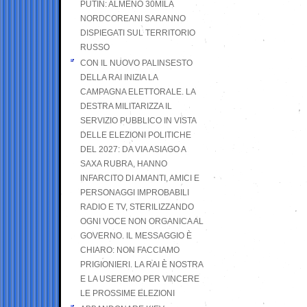
PUTIN: ALMENO 30MILA
NORDCOREANI SARANNO
DISPIEGATI SUL TERRITORIO
RUSSO
CON IL NUOVO PALINSESTO
DELLA RAI INIZIA LA
CAMPAGNA ELETTORALE. LA
DESTRA MILITARIZZA IL
SERVIZIO PUBBLICO IN VISTA
DELLE ELEZIONI POLITICHE
DEL 2027: DA VIA ASIAGO A
SAXA RUBRA, HANNO
INFARCITO DI AMANTI, AMICI E
PERSONAGGI IMPROBABILI
RADIO E TV, STERILIZZANDO
OGNI VOCE NON ORGANICA AL
GOVERNO. IL MESSAGGIO È
CHIARO: NON FACCIAMO
PRIGIONIERI. LA RAI È NOSTRA
E LA USEREMO PER VINCERE
LE PROSSIME ELEZIONI