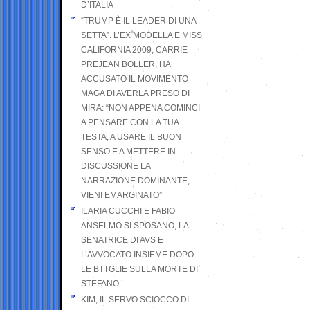
D’ITALIA
“TRUMP È IL LEADER DI UNA
SETTA”. L’EX MODELLA E MISS
CALIFORNIA 2009, CARRIE
PREJEAN BOLLER, HA
ACCUSATO IL MOVIMENTO
MAGA DI AVERLA PRESO DI
MIRA: “NON APPENA COMINCI
A PENSARE CON LA TUA
TESTA, A USARE IL BUON
SENSO E A METTERE IN
DISCUSSIONE LA
NARRAZIONE DOMINANTE,
VIENI EMARGINATO”
ILARIA CUCCHI E FABIO
ANSELMO SI SPOSANO; LA
SENATRICE DI AVS E
L’AVVOCATO INSIEME DOPO
LE BTTGLIE SULLA MORTE DI
STEFANO
KIM, IL SERVO SCIOCCO DI