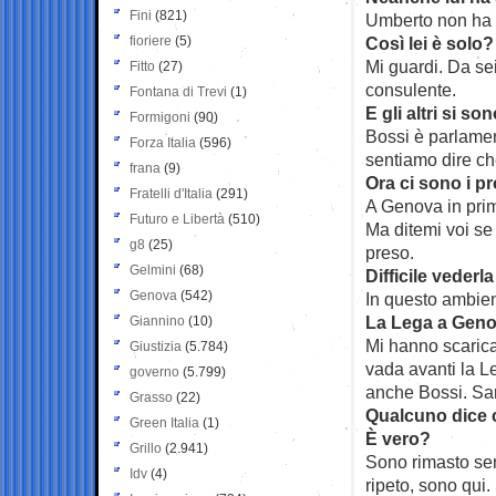
Fini
(821)
Umberto non ha n
fioriere
(5)
Così lei è solo?
Mi guardi. Da sei
Fitto
(27)
consulente.
Fontana di Trevi
(1)
E gli altri si so
Formigoni
(90)
Bossi è parlamen
Forza Italia
(596)
sentiamo dire ch
frana
(9)
Ora ci sono i pr
Fratelli d'Italia
(291)
A Genova in prim
Futuro e Libertà
(510)
Ma ditemi voi se
g8
(25)
preso.
Gelmini
(68)
Difficile vederl
Genova
(542)
In questo ambien
La Lega a Genov
Giannino
(10)
Mi hanno scarica
Giustizia
(5.784)
vada avanti la L
governo
(5.799)
anche Bossi. Sar
Grasso
(22)
Qualcuno dice c
Green Italia
(1)
È vero?
Grillo
(2.941)
Sono rimasto senz
Idv
(4)
ripeto, sono qui