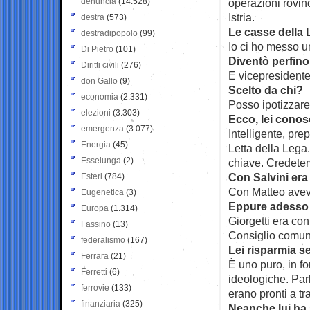
denuncia
(14.528)
operazioni rovino
Istria.
destra
(573)
Le casse della 
destradipopolo
(99)
Io ci ho messo un
Di Pietro
(101)
Diventò perfino
Diritti civili
(276)
E vicepresidente
don Gallo
(9)
Scelto da chi?
economia
(2.331)
Posso ipotizzare
elezioni
(3.303)
Ecco, lei conos
emergenza
(3.077)
Intelligente, pr
Energia
(45)
Letta della Lega
Esselunga
(2)
chiave. Credetemi
Con Salvini er
Esteri
(784)
Con Matteo avev
Eugenetica
(3)
Eppure adesso d
Europa
(1.314)
Giorgetti era co
Fassino
(13)
Consiglio comuna
federalismo
(167)
Lei risparmia 
Ferrara
(21)
È uno puro, in f
Ferretti
(6)
ideologiche. Parl
ferrovie
(133)
erano pronti a tra
finanziaria
(325)
Neanche lui ha 