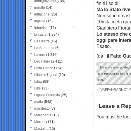
Immigrazione
(734)
finiti i soldi.
indulto
(14)
Ma lo Stato riv
inflazione
(26)
Non sono rimasti
Ingroia
(15)
10mila metri qua
Gianpiero Fioran
Interviste
(16)
Lo stesso che c
la casta
(1.394)
oggi pare inter
La Destra
(45)
Esatto.
La Sapienza
(5)
Lavoro
(1.316)
(da
“il Fatto Qu
LegaNord
(2.411)
This entry was posted 
Letta Enrico
(154)
any responses to this 
Liberi e Uguali
(10)
site.
Libia
(68)
Libri
(33)
«
“VAFFANBAGNO”: Q
Liguria Futurista
(25)
mafia
(543)
Leave a Rep
manifesto
(7)
Margherita
(16)
You must be
log
Maroni
(171)
Mastella
(16)