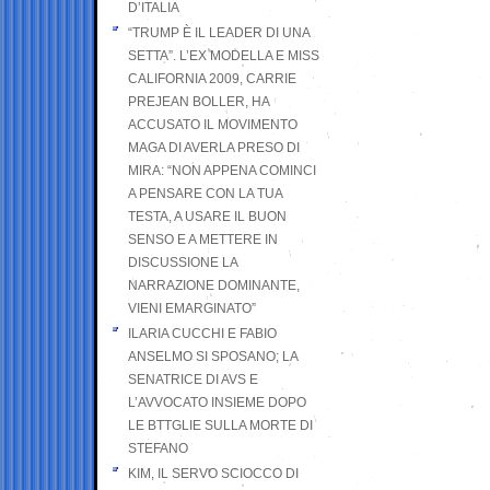
D’ITALIA
“TRUMP È IL LEADER DI UNA
SETTA”. L’EX MODELLA E MISS
CALIFORNIA 2009, CARRIE
PREJEAN BOLLER, HA
ACCUSATO IL MOVIMENTO
MAGA DI AVERLA PRESO DI
MIRA: “NON APPENA COMINCI
A PENSARE CON LA TUA
TESTA, A USARE IL BUON
SENSO E A METTERE IN
DISCUSSIONE LA
NARRAZIONE DOMINANTE,
VIENI EMARGINATO”
ILARIA CUCCHI E FABIO
ANSELMO SI SPOSANO; LA
SENATRICE DI AVS E
L’AVVOCATO INSIEME DOPO
LE BTTGLIE SULLA MORTE DI
STEFANO
KIM, IL SERVO SCIOCCO DI