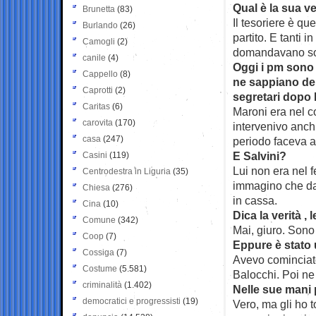
Qual è la sua v
Brunetta
(83)
Il tesoriere è qu
Burlando
(26)
partito. E tanti 
Camogli
(2)
domandavano soldi
canile
(4)
Oggi i pm sono 
Cappello
(8)
ne sappiano del
Caprotti
(2)
segretari dopo
Caritas
(6)
Maroni era nel co
carovita
(170)
intervenivo anch
casa
(247)
periodo faceva an
E Salvini?
Casini
(119)
Lui non era nel 
Centrodestra in Liguria
(35)
immagino che dan
Chiesa
(276)
in cassa.
Cina
(10)
Dica la verità , 
Comune
(342)
Mai, giuro. Sono 
Coop
(7)
Eppure è stato 
Cossiga
(7)
Avevo cominciato
Costume
(5.581)
Balocchi. Poi ne 
criminalità
(1.402)
Nelle sue mani 
democratici e progressisti
(19)
Vero, ma gli ho t