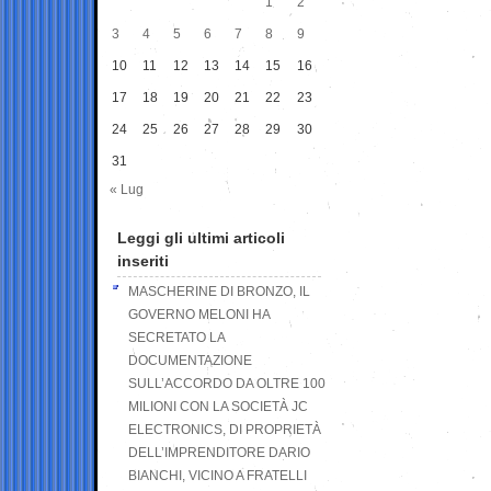
1
2
3
4
5
6
7
8
9
10
11
12
13
14
15
16
17
18
19
20
21
22
23
24
25
26
27
28
29
30
31
« Lug
Leggi gli ultimi articoli
inseriti
MASCHERINE DI BRONZO, IL
GOVERNO MELONI HA
SECRETATO LA
DOCUMENTAZIONE
SULL’ACCORDO DA OLTRE 100
MILIONI CON LA SOCIETÀ JC
ELECTRONICS, DI PROPRIETÀ
DELL’IMPRENDITORE DARIO
BIANCHI, VICINO A FRATELLI