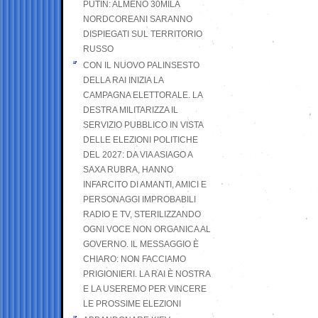
PUTIN: ALMENO 30MILA
NORDCOREANI SARANNO
DISPIEGATI SUL TERRITORIO
RUSSO
CON IL NUOVO PALINSESTO
DELLA RAI INIZIA LA
CAMPAGNA ELETTORALE. LA
DESTRA MILITARIZZA IL
SERVIZIO PUBBLICO IN VISTA
DELLE ELEZIONI POLITICHE
DEL 2027: DA VIA ASIAGO A
SAXA RUBRA, HANNO
INFARCITO DI AMANTI, AMICI E
PERSONAGGI IMPROBABILI
RADIO E TV, STERILIZZANDO
OGNI VOCE NON ORGANICA AL
GOVERNO. IL MESSAGGIO È
CHIARO: NON FACCIAMO
PRIGIONIERI. LA RAI È NOSTRA
E LA USEREMO PER VINCERE
LE PROSSIME ELEZIONI