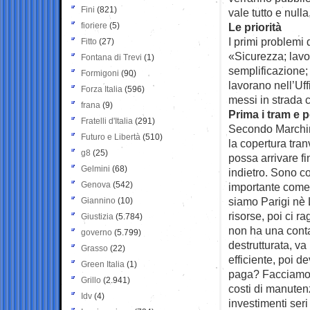
Fini
(821)
vale tutto e null
fioriere
(5)
Le priorità
I primi problemi
Fitto
(27)
«Sicurezza; lavor
Fontana di Trevi
(1)
semplificazione; 
Formigoni
(90)
lavorano nell’Uff
Forza Italia
(596)
messi in strada 
frana
(9)
Prima i tram e p
Fratelli d'Italia
(291)
Secondo Marchini
Futuro e Libertà
(510)
la copertura tra
g8
(25)
possa arrivare f
Gelmini
(68)
indietro. Sono c
Genova
(542)
importante come
siamo Parigi nè 
Giannino
(10)
risorse, poi ci r
Giustizia
(5.784)
non ha una contab
governo
(5.799)
destrutturata, va
Grasso
(22)
efficiente, poi 
Green Italia
(1)
paga? Facciamo i 
Grillo
(2.941)
costi di manuten
Idv
(4)
investimenti seri