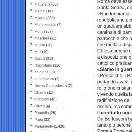
Roma deve esser
Mattarella
(60)
Santa Sede», di
Meloni
(14)
«Noi dobbiamo ri
Milano
(300)
repubblicane per
Montezemolo
(7)
un quartiere ab
Monti
(357)
centinaia di bam
parrocchie che h
moschea
(11)
che metta a disp
Musso
(10)
Chiesa perchè ci
Muti
(10)
a disposizione qu
Napoli
(319)
cattolico pratic
Napolitano
(220)
«Siamo in guer
no global
(5)
«Penso che il Pa
notte bianca
(3)
portando avanti 
Nuovo Centrodestra
(2)
religione cristi
Obama
(11)
vivendo quella i
olimpiadi
(40)
redifinizione de
rischio, ma come
Oliveri
(4)
Il contratto co
Pannella
(29)
Da Berlusconi ha
Papa
(33)
tanto più perchè 
Parlamento
(1.428)
Porta a Porta nel 