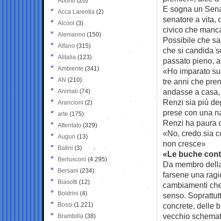
Aborto
(20)
E sogna un Sena
Acca Larentia
(2)
senatore a vita,
Alcool
(3)
civico che manca 
Alemanno
(150)
Possibile che sar
Alfano
(315)
che si candida s
Alitalia
(123)
passato pieno, 
Ambiente
(341)
«Ho imparato sul
AN
(210)
tre anni che pre
andasse a casa, 
Animali
(74)
Renzi sia più de
Arancioni
(2)
prese con una na
arte
(175)
Renzi ha paura 
Attentato
(329)
«No, credo sia co
Auguri
(13)
non cresce»
Batini
(3)
«Le buche conta
Berlusconi
(4.295)
Da membro della 
Bersani
(234)
farsene una ragi
Biasotti
(12)
cambiamenti che
Boldrini
(4)
senso. Soprattut
Bossi
(1.221)
concrete, delle b
vecchio schemati
Brambilla
(38)