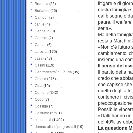
litigare e di gior
Brunetta
(83)
nostra famiglia s
Burlando
(26)
dal bisogno e da
Camogli
(2)
paure. Il welfar
canile
(4)
seria».
Cappello
(8)
Ma della famigli
Caprotti
(2)
resta a Marchini
Caritas
(6)
«Non c’è futuro 
carovita
(170)
cambiamento, che
casa
(247)
insieme una com
Il senso del ci
Casini
(119)
Il partito della 
Centrodestra in Liguria
(35)
credo che abbiam
Chiesa
(276)
che capisce che 
Cina
(10)
quello degli altr
Comune
(342)
contenere il civ
Coop
(7)
preoccupazione 
Cossiga
(7)
Possibile vincer
Costume
(5.581)
«I fatti hanno u
criminalità
(1.402)
del 40% avrebbe 
democratici e progressisti
(19)
La questione M