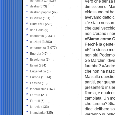
denuncia
(14.528)
Vero che senza la
dimissioni di Ma
destra
(573)
«Nessuno mi ha 
destradipopolo
(99)
avevamo detto ch
Di Pietro
(101)
c’è stato nessun 
Diritti civili
(276)
che quel vecchio
don Gallo
(9)
non c’erano i no
economia
(2.331)
«Siamo come C
elezioni
(3.303)
Perchè la gente 
emergenza
(3.077)
«E’ lo stesso mo
Energia
(45)
non più Podemos:
Esselunga
(2)
Se Marchini dive
farebbe? «Andreb
Esteri
(784)
che non ha nasco
Eugenetica
(3)
Ma sulla questio
Europa
(1.314)
partiti, per quan
Fassino
(13)
presenterò insie
federalismo
(167)
Roma, è qualcos
Ferrara
(21)
cambiata. Un mov
Ferretti
(6)
che faremo? Sti
ferrovie
(133)
dieci delibere so
finanziaria
(325)
verranno pubblic