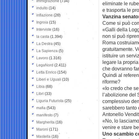
Immigrazione
(734)
eliminate le rub
indulto
(14)
e trasporta le p
inflazione
(26)
Vanzina senator
Ingroia
(15)
Come si può com
«Galli della Log
Interviste
(16)
non si può ripre
la casta
(1.394)
Roma costruiamo 
La Destra
(45)
gratuitamente. V
La Sapienza
(5)
istituire un serv
Lavoro
(1.316)
legare la propria 
LegaNord
(2.411)
che dovranno far
Letta Enrico
(154)
Quindi al refere
Liberi e Uguali
(10)
riforme?
Libia
(68)
«Io credo che se
Libri
(33)
l’abolizione del
complessivo demo
Liguria Futurista
(25)
sarebbero tanto c
mafia
(543)
Antonello Vendit
manifesto
(7)
«No, lo lasciamo
Margherita
(16)
venire e stare b
Maroni
(171)
Uno scambio co
Mastella
(16)