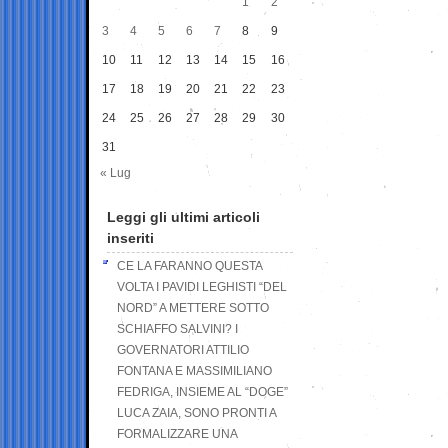
1
2
3
4
5
6
7
8
9
10
11
12
13
14
15
16
17
18
19
20
21
22
23
24
25
26
27
28
29
30
31
« Lug
Leggi gli ultimi articoli
inseriti
CE LA FARANNO QUESTA
VOLTA I PAVIDI LEGHISTI “DEL
NORD” A METTERE SOTTO
SCHIAFFO SALVINI? I
GOVERNATORI ATTILIO
FONTANA E MASSIMILIANO
FEDRIGA, INSIEME AL “DOGE”
LUCA ZAIA, SONO PRONTI A
FORMALIZZARE UNA