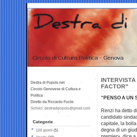
INTERVISTA 
Destra di Popolo.net
FACTOR”
Circolo Genovese di Cultura e
Politica
“PENSO A UN
Diretto da Riccardo Fucile
Scrivici: destradipopolo@gmail.com
Renzi ha detto di
candidato sinda
Categorie
capitale, la boll
degna di un giud
100 giorni
(5)
premier», dice a 