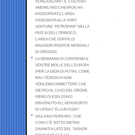
VENEZUELANO .IL COLOSSO
AMERICANO CHEVRON HA
RADDOPPIATO L’AREA
ASSEGNATA ALLA JOINT
VENTURE “PETROPIAR” NELLA
FASCIA DELL’ORINOCO,
L’AREA CHE OSPITA LE
MAGGIORI RISERVE MONDIALI
DI GREGGIO
LA GERMANIA SI CONFERMA IL
VENTRE MOLLE DELL’EUROPA
(PER LA GIOIA DI PUTIN). COME
MAI I TEDESCHI NON
VOGLIONO AMMETTERE CHE
DIETRO AL CASO DEL DRONE
PIENO DI ESPLOSIVO
RINVENUTO ALL’AEROPORTO
DI LIPSIA C’È LA RUSSIA?
GIULIANO FERRARA: ’CHE
COSA C’È SOTTO DIETRO
DAVANTI A LATO DEL “SIGNOR