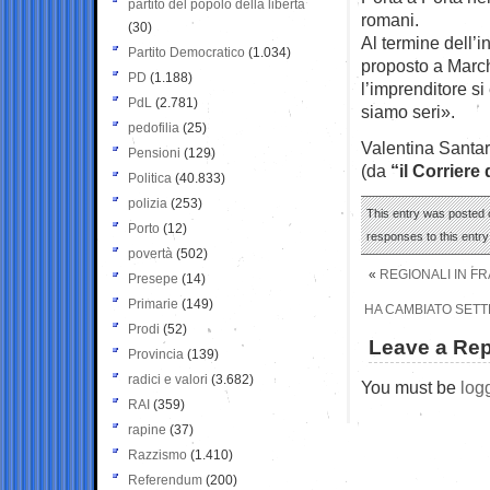
partito del popolo della libertà
romani.
(30)
Al termine dell’i
Partito Democratico
(1.034)
proposto a Marchi
PD
(1.188)
l’imprenditore si
PdL
(2.781)
siamo seri».
pedofilia
(25)
Valentina Santar
Pensioni
(129)
(da
“il Corriere
Politica
(40.833)
polizia
(253)
This entry was posted 
Porto
(12)
responses to this entr
povertà
(502)
«
REGIONALI IN FR
Presepe
(14)
Primarie
(149)
HA CAMBIATO SETTE
Prodi
(52)
Leave a Rep
Provincia
(139)
radici e valori
(3.682)
You must be
log
RAI
(359)
rapine
(37)
Razzismo
(1.410)
Referendum
(200)