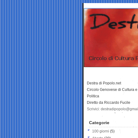
Destra di Popolo.net
Circolo Genovese di Cultura e
Politica
Diretto da Riccardo Fucile
Scrivici: destradipopolo@gma
Categorie
100 giorni
(5)