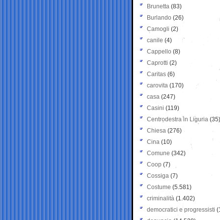
Brunetta
(83)
Burlando
(26)
Camogli
(2)
canile
(4)
Cappello
(8)
Caprotti
(2)
Caritas
(6)
carovita
(170)
casa
(247)
Casini
(119)
Centrodestra in Liguria
(35
Chiesa
(276)
Cina
(10)
Comune
(342)
Coop
(7)
Cossiga
(7)
Costume
(5.581)
criminalità
(1.402)
democratici e progressisti
(