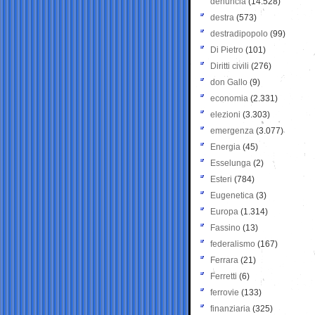
denuncia
(14.528)
destra
(573)
destradipopolo
(99)
Di Pietro
(101)
Diritti civili
(276)
don Gallo
(9)
economia
(2.331)
elezioni
(3.303)
emergenza
(3.077)
Energia
(45)
Esselunga
(2)
Esteri
(784)
Eugenetica
(3)
Europa
(1.314)
Fassino
(13)
federalismo
(167)
Ferrara
(21)
Ferretti
(6)
ferrovie
(133)
finanziaria
(325)