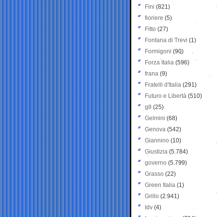
Fini
(821)
fioriere
(5)
Fitto
(27)
Fontana di Trevi
(1)
Formigoni
(90)
Forza Italia
(596)
frana
(9)
Fratelli d'Italia
(291)
Futuro e Libertà
(510)
g8
(25)
Gelmini
(68)
Genova
(542)
Giannino
(10)
Giustizia
(5.784)
governo
(5.799)
Grasso
(22)
Green Italia
(1)
Grillo
(2.941)
Idv
(4)