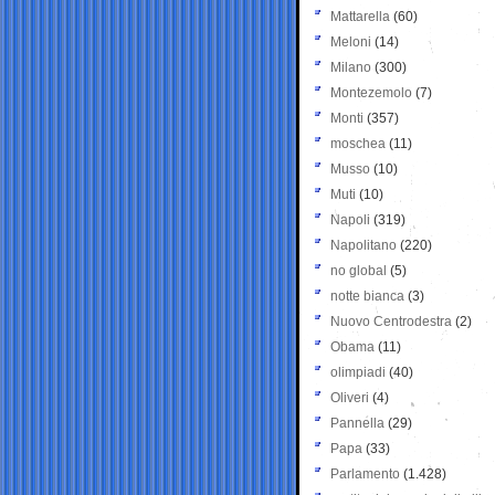
Mattarella
(60)
Meloni
(14)
Milano
(300)
Montezemolo
(7)
Monti
(357)
moschea
(11)
Musso
(10)
Muti
(10)
Napoli
(319)
Napolitano
(220)
no global
(5)
notte bianca
(3)
Nuovo Centrodestra
(2)
Obama
(11)
olimpiadi
(40)
Oliveri
(4)
Pannella
(29)
Papa
(33)
Parlamento
(1.428)