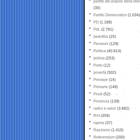
partito del popolo della libe
(30)
Partito Democratico
(1.034)
PD
(1.188)
PdL
(2.781)
pedofilia
(25)
Pensioni
(129)
Politica
(40.814)
polizia
(253)
Porto
(12)
povertà
(502)
Presepe
(14)
Primarie
(149)
Prodi
(52)
Provincia
(139)
radici e valori
(3.682)
RAI
(359)
rapine
(37)
Razzismo
(1.410)
Referendum
(200)