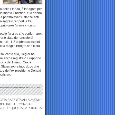
o della Florida, è indagato per
uo marito Christian, e la donna
a portato avanti istanze anti
in segreto rapporti a tre
oprio quest’ultima circa un
otuto far altro che confermare.
r è stato denunciato di
ncia, il 2 ottobre scorso lei
he la moglie Bridget non c’era.
Dal canto suo, Ziegler ha
e anche registrato il rapporto
ccia del filmato. Ora le
i States soprattutto dopo che
s, e dell’ex presidente Donald
crisia».
responses to this entry through the
RSS 2.0
feed.
POSTA RAZZISTA ALLA 24ENNE
EMPO INDETERMINATO
E, E’ QUESTA LA PRIORITA’