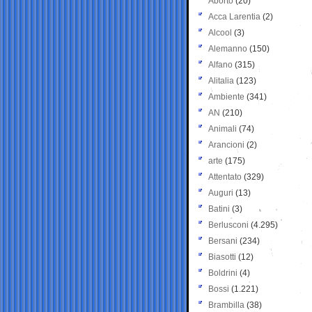
Aborto
(20)
Acca Larentia
(2)
Alcool
(3)
Alemanno
(150)
Alfano
(315)
Alitalia
(123)
Ambiente
(341)
AN
(210)
Animali
(74)
Arancioni
(2)
arte
(175)
Attentato
(329)
Auguri
(13)
Batini
(3)
Berlusconi
(4.295)
Bersani
(234)
Biasotti
(12)
Boldrini
(4)
Bossi
(1.221)
Brambilla
(38)