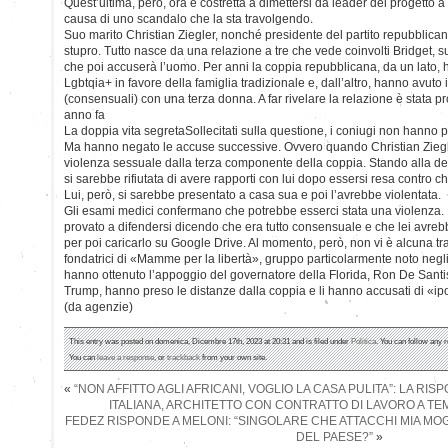
Quest’ultima, però, ora è costretta a dimettersi da leader del progetto a
causa di uno scandalo che la sta travolgendo.
Suo marito Christian Ziegler, nonché presidente del partito repubblican
stupro. Tutto nasce da una relazione a tre che vede coinvolti Bridget, s
che poi accuserà l’uomo. Per anni la coppia repubblicana, da un lato, h
Lgbtqia+ in favore della famiglia tradizionale e, dall’altro, hanno avuto 
(consensuali) con una terza donna. A far rivelare la relazione è stata pr
anno fa
La doppia vita segretaSollecitati sulla questione, i coniugi non hanno p
Ma hanno negato le accuse successive. Ovvero quando Christian Ziegle
violenza sessuale dalla terza componente della coppia. Stando alla denu
si sarebbe rifiutata di avere rapporti con lui dopo essersi resa contro c
Lui, però, si sarebbe presentato a casa sua e poi l’avrebbe violentata.
Gli esami medici confermano che potrebbe esserci stata una violenza. 
provato a difendersi dicendo che era tutto consensuale e che lei avrebb
per poi caricarlo su Google Drive. Al momento, però, non vi è alcuna tra
fondatrici di «Mamme per la libertà», gruppo particolarmente noto negl
hanno ottenuto l’appoggio del governatore della Florida, Ron De Santi
Trump, hanno preso le distanze dalla coppia e li hanno accusati di «ipo
(da agenzie)
This entry was posted on domenica, Dicembre 17th, 2023 at 20:31 and is filed under
Politica
. You can follow any 
You can
leave a response
, or
trackback
from your own site.
«
“NON AFFITTO AGLI AFRICANI, VOGLIO LA CASA PULITA”: LA RIS
ITALIANA, ARCHITETTO CON CONTRATTO DI LAVORO A T
FEDEZ RISPONDE A MELONI: “SINGOLARE CHE ATTACCHI MIA MOGLI
DEL PAESE?”
»