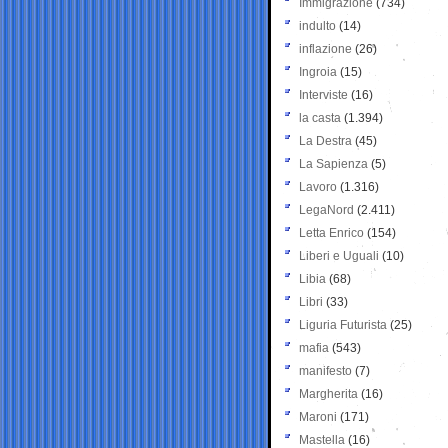
Immigrazione
(734)
indulto
(14)
inflazione
(26)
Ingroia
(15)
Interviste
(16)
la casta
(1.394)
La Destra
(45)
La Sapienza
(5)
Lavoro
(1.316)
LegaNord
(2.411)
Letta Enrico
(154)
Liberi e Uguali
(10)
Libia
(68)
Libri
(33)
Liguria Futurista
(25)
mafia
(543)
manifesto
(7)
Margherita
(16)
Maroni
(171)
Mastella
(16)