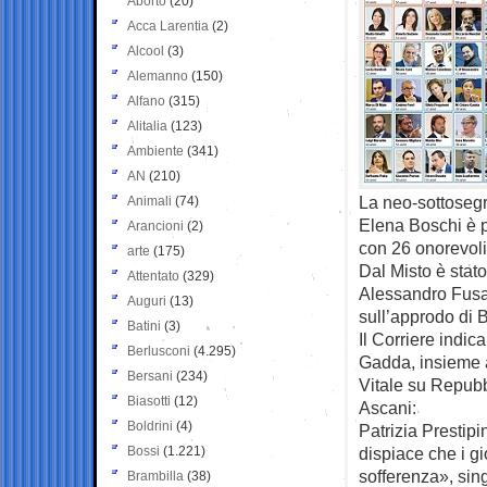
Aborto
(20)
Acca Larentia
(2)
Alcool
(3)
Alemanno
(150)
Alfano
(315)
Alitalia
(123)
Ambiente
(341)
AN
(210)
La neo-sottoseg
Animali
(74)
Elena Boschi è p
Arancioni
(2)
con 26 onorevoli
arte
(175)
Dal Misto è stat
Attentato
(329)
Alessandro Fusa
Auguri
(13)
sull’approdo di 
Batini
(3)
Il Corriere indi
Berlusconi
(4.295)
Gadda, insieme a
Bersani
(234)
Vitale su Repubb
Biasotti
(12)
Ascani:
Boldrini
(4)
Patrizia Prestipi
Bossi
(1.221)
dispiace che i gi
sofferenza», sin
Brambilla
(38)