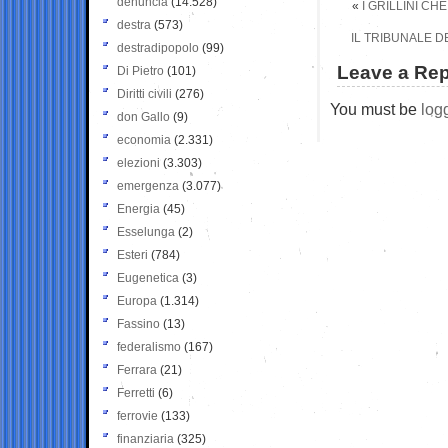
denuncia
(14.528)
«
I GRILLINI C
destra
(573)
IL TRIBUNALE DE
destradipopolo
(99)
Leave a Rep
Di Pietro
(101)
Diritti civili
(276)
You must be
log
don Gallo
(9)
economia
(2.331)
elezioni
(3.303)
emergenza
(3.077)
Energia
(45)
Esselunga
(2)
Esteri
(784)
Eugenetica
(3)
Europa
(1.314)
Fassino
(13)
federalismo
(167)
Ferrara
(21)
Ferretti
(6)
ferrovie
(133)
finanziaria
(325)