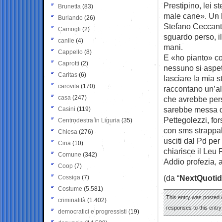
Prestipino, lei s
Brunetta
(83)
male cane». Un lu
Burlando
(26)
Stefano Ceccanti
Camogli
(2)
sguardo perso, i
canile
(4)
mani.
Cappello
(8)
E «ho pianto» co
Caprotti
(2)
nessuno si aspet
Caritas
(6)
lasciare la mia s
carovita
(170)
raccontano un’alt
casa
(247)
che avrebbe perso
sarebbe messa di
Casini
(119)
Pettegolezzi, fo
Centrodestra in Liguria
(35)
con sms strappal
Chiesa
(276)
usciti dal Pd per
Cina
(10)
chiarisce il Leu
Comune
(342)
Addio profezia, 
Coop
(7)
(da “
NextQuotid
Cossiga
(7)
Costume
(5.581)
This entry was posted o
criminalità
(1.402)
responses to this entr
democratici e progressisti
(19)