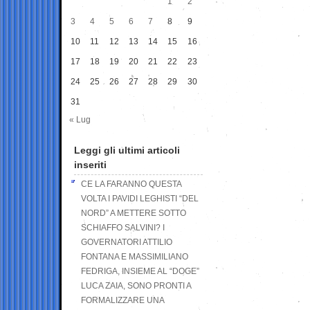
1
2
3
4
5
6
7
8
9
10
11
12
13
14
15
16
17
18
19
20
21
22
23
24
25
26
27
28
29
30
31
« Lug
Leggi gli ultimi articoli
inseriti
CE LA FARANNO QUESTA
VOLTA I PAVIDI LEGHISTI “DEL
NORD” A METTERE SOTTO
SCHIAFFO SALVINI? I
GOVERNATORI ATTILIO
FONTANA E MASSIMILIANO
FEDRIGA, INSIEME AL “DOGE”
LUCA ZAIA, SONO PRONTI A
FORMALIZZARE UNA