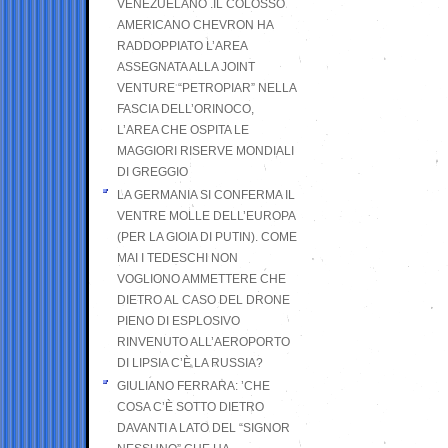
VENEZUELANO .IL COLOSSO
AMERICANO CHEVRON HA
RADDOPPIATO L’AREA
ASSEGNATA ALLA JOINT
VENTURE “PETROPIAR” NELLA
FASCIA DELL’ORINOCO,
L’AREA CHE OSPITA LE
MAGGIORI RISERVE MONDIALI
DI GREGGIO
LA GERMANIA SI CONFERMA IL
VENTRE MOLLE DELL’EUROPA
(PER LA GIOIA DI PUTIN). COME
MAI I TEDESCHI NON
VOGLIONO AMMETTERE CHE
DIETRO AL CASO DEL DRONE
PIENO DI ESPLOSIVO
RINVENUTO ALL’AEROPORTO
DI LIPSIA C’È LA RUSSIA?
GIULIANO FERRARA: ’CHE
COSA C’È SOTTO DIETRO
DAVANTI A LATO DEL “SIGNOR