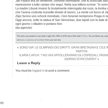
Ján Palach era un ventenne, convinto riformatore, che fu scioccato dall
repressione a tutto campo che seguì. Nella sua lettera scrisse: “Io sono
La madre Libusé invano fu brutalmente interrogata dai russi, la tomba di 
che l’aveva costruita ricevette divieto di lavoro. La morte col fuoco di
Zájic furono uno schock mondiale, i loro funerali riempirono Praga in l
Oggi ancora, sotto la statua di San Venceslao, due lapidi con le date di 
ogni giorno i cittadini vi portano fiori.
(da agenzie)
This entry was posted on mercoledì, Luglio 21st, 2021 at 12:53 and is filed under
Politica
. You can follow any resp
can
leave a response
, or
trackback
from your own site.
«
SONO GIA’ LE OLIMPIADI DEI DIRITTI: GRAN BRETAGNA E CILE
PARTITA
ILARIA CAPUA: “I NO VAX AFFOLLERANNO GLI OSPEDALI, PAGH
)
GIORNO DI RICOVERO”
»
Leave a Reply
You must be
logged in
to post a comment.
19)