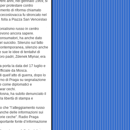
vent´anni, nel gennaio 1969, si
 per protestare contro
rimento di riforma chiamato
cecoslovacca fu stroncato nel
la folla a Piazza San Venceslao
lonialismo russo in centro
devono ancora sapere.
i consumatori, ha anche dato
 suicidio. Silenzio sul fatto
a contemporanea, silenzio anche
sue le idee di tentativi di
loro padri, Zdenek Mlynar, era
 porta la data del 17 luglio e
fficiale da Mosca.
i quell’atto di guerra, dopo lo
erno di Praga su segnalazione
te come diplomatici e
rwar cechi.
Hosna, ha subito denunciato il
la libertà di stampa e
to che “l’atteggiamento russo
anche delle informazioni sui
torie ceche”. Radio Praga
mportante fonte d’informazione