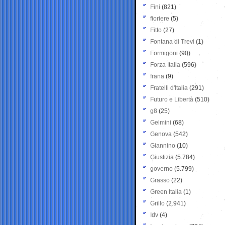
Fini
(821)
fioriere
(5)
Fitto
(27)
Fontana di Trevi
(1)
Formigoni
(90)
Forza Italia
(596)
frana
(9)
Fratelli d'Italia
(291)
Futuro e Libertà
(510)
g8
(25)
Gelmini
(68)
Genova
(542)
Giannino
(10)
Giustizia
(5.784)
governo
(5.799)
Grasso
(22)
Green Italia
(1)
Grillo
(2.941)
Idv
(4)