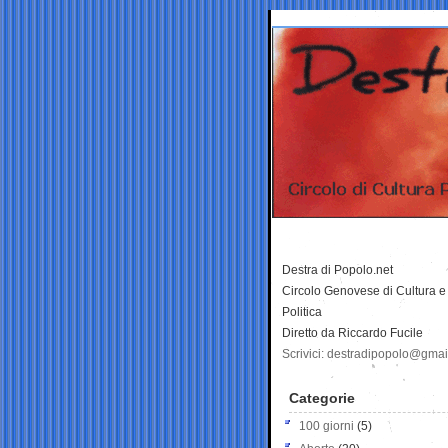
Destra di Popolo.net
Circolo Genovese di Cultura e
Politica
Diretto da Riccardo Fucile
Scrivici: destradipopolo@gma
Categorie
100 giorni
(5)