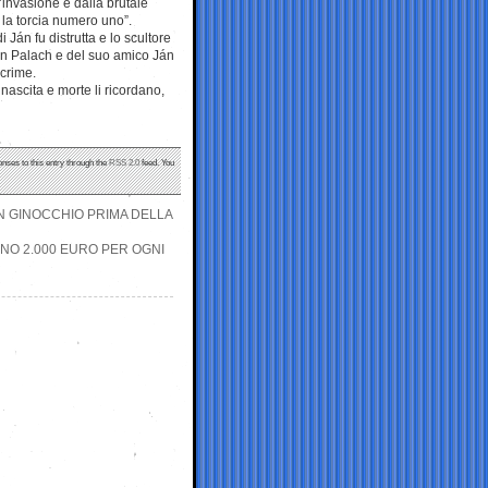
’invasione e dalla brutale
 la torcia numero uno”.
Ján fu distrutta e lo scultore
 Ján Palach e del suo amico Ján
acrime.
nascita e morte li ricordano,
onses to this entry through the
RSS 2.0
feed. You
 IN GINOCCHIO PRIMA DELLA
INO 2.000 EURO PER OGNI