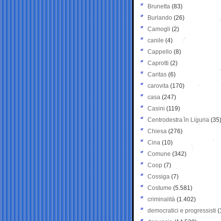
Brunetta
(83)
Burlando
(26)
Camogli
(2)
canile
(4)
Cappello
(8)
Caprotti
(2)
Caritas
(6)
carovita
(170)
casa
(247)
Casini
(119)
Centrodestra in Liguria
(35
Chiesa
(276)
Cina
(10)
Comune
(342)
Coop
(7)
Cossiga
(7)
Costume
(5.581)
criminalità
(1.402)
democratici e progressisti
(