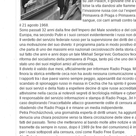
su Ján Palach, il giovane che a 
tolse la vita dandosi alle fiamme
l’invasione russa con cui l’espe
Primavera di Praga o Primavera 
sangue, coi carri armati contro 
il 21 agosto 1968.
Sono passati 32 anni dalla fine dell’Impero del Male sovietico e del co
Europa, ma secondo Putin e i suoi censori evidentemente i russi non 
Il verdetto del servizio federale russo per la supervisione dei diritti de
una motivazione del suo divieto: il programma parla in modo positivo del
che parla di uno dei massimi eroi nazionali cecoslovacchi della stori
sul fatto che anni e anni dopo un tale Mikhail Serge’evic Gorbaciov fece 
riforma del socialismo della primavera di Praga, tanto piú che uno dei 
stato uno dei suoi migliori amici all’università.
Il divieto è valido due mesi, ufficialmente per informare Radio Praga. Ma
finora la storica emittente ceca non ha avuto nessuna comunicazione u
I rapporti tra i due paesi vanno sempre peggio, appesantiti dal ricordo d
scandalo di spionaggio russo in massa in Cechia che ha spinto il gov
dei suoi servizi e della Nato a espellere decine di spie russe accredita
attivissime nella caccia ai notevoli segreti di tecnologia militare e cybe
Il responsabile del servizio informazioni e stampa di Radio Praga, Jiri 
caso deplorando l’inaccettabile attacco gravemente ostile di censura al
ribadendo che Radio Praga è e rimane un media indipendente.
Petra Procházchová, una giornalista esperta di diritti umani, ha aggiun
denucia una chiara posizione verso la libera circolazione delle idee e 
fatti del passato. Temo che metteranno al bando molte altre notizie e s
trasmette da sempre in russo, dopo il 1989 (le fine del comunismo) è i
per i russi sottoposti alla censura, cosí come Radio Free Europe.