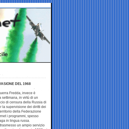
ASIONE DEL 1968
Guerra Fredda, invece è
settimana, in virtú di un
icio di censura della Russia di
 la supervisione dei diritti dei
erritorio della Federazione
ternet i programmi, spesso
aga in lingua russa.
trasmesso un ampio servizio