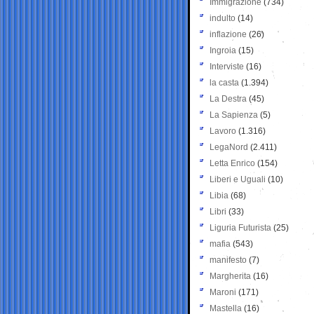
Immigrazione
(734)
indulto
(14)
inflazione
(26)
Ingroia
(15)
Interviste
(16)
la casta
(1.394)
La Destra
(45)
La Sapienza
(5)
Lavoro
(1.316)
LegaNord
(2.411)
Letta Enrico
(154)
Liberi e Uguali
(10)
Libia
(68)
Libri
(33)
Liguria Futurista
(25)
mafia
(543)
manifesto
(7)
Margherita
(16)
Maroni
(171)
Mastella
(16)