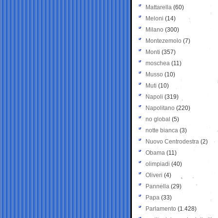
Mattarella
(60)
Meloni
(14)
Milano
(300)
Montezemolo
(7)
Monti
(357)
moschea
(11)
Musso
(10)
Muti
(10)
Napoli
(319)
Napolitano
(220)
no global
(5)
notte bianca
(3)
Nuovo Centrodestra
(2)
Obama
(11)
olimpiadi
(40)
Oliveri
(4)
Pannella
(29)
Papa
(33)
Parlamento
(1.428)