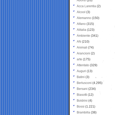
Aborto
(20)
Acca Larentia
(2)
Alcool
(3)
Alemanno
(150)
Alfano
(315)
Alitalia
(123)
Ambiente
(341)
AN
(210)
Animali
(74)
Arancioni
(2)
arte
(175)
Attentato
(329)
Auguri
(13)
Batini
(3)
Berlusconi
(4.295)
Bersani
(234)
Biasotti
(12)
Boldrini
(4)
Bossi
(1.221)
Brambilla
(38)