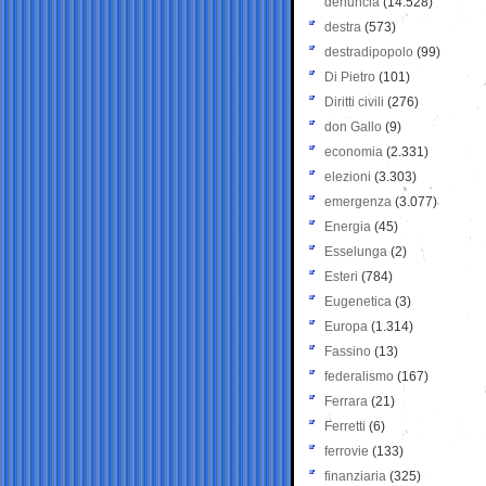
denuncia
(14.528)
destra
(573)
destradipopolo
(99)
Di Pietro
(101)
Diritti civili
(276)
don Gallo
(9)
economia
(2.331)
elezioni
(3.303)
emergenza
(3.077)
Energia
(45)
Esselunga
(2)
Esteri
(784)
Eugenetica
(3)
Europa
(1.314)
Fassino
(13)
federalismo
(167)
Ferrara
(21)
Ferretti
(6)
ferrovie
(133)
finanziaria
(325)