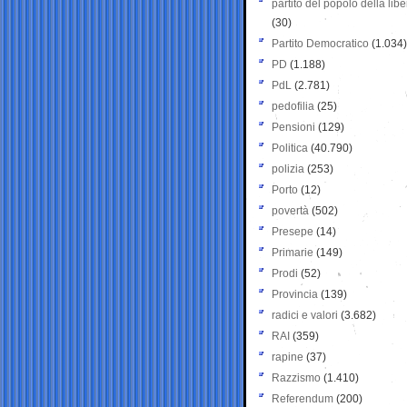
partito del popolo della libe
(30)
Partito Democratico
(1.034)
PD
(1.188)
PdL
(2.781)
pedofilia
(25)
Pensioni
(129)
Politica
(40.790)
polizia
(253)
Porto
(12)
povertà
(502)
Presepe
(14)
Primarie
(149)
Prodi
(52)
Provincia
(139)
radici e valori
(3.682)
RAI
(359)
rapine
(37)
Razzismo
(1.410)
Referendum
(200)