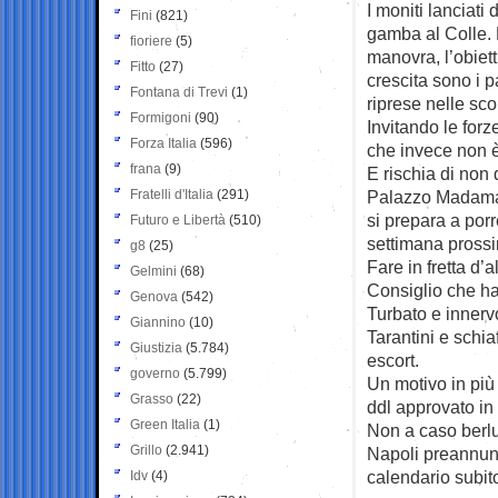
I moniti lanciati
Fini
(821)
gamba al Colle. N
fioriere
(5)
manovra, l’obiett
Fitto
(27)
crescita sono i p
Fontana di Trevi
(1)
riprese nelle sc
Formigoni
(90)
Invitando le forz
Forza Italia
(596)
che invece non è
frana
(9)
E rischia di non
Fratelli d'Italia
(291)
Palazzo Madama –
si prepara a por
Futuro e Libertà
(510)
settimana prossi
g8
(25)
Fare in fretta d’
Gelmini
(68)
Consiglio che ha
Genova
(542)
Turbato e innerv
Giannino
(10)
Tarantini e schia
Giustizia
(5.784)
escort.
governo
(5.799)
Un motivo in più 
Grasso
(22)
ddl approvato in
Green Italia
(1)
Non a caso berlu
Grillo
(2.941)
Napoli preannunc
calendario subit
Idv
(4)