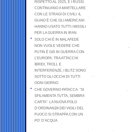
RISPETTO AL 2025, E I RUSSI
CONTINUANO A MARTELLARE
CON LE STRAGI DI CIVILI. IL
GUAIO È CHE GLI AMERICANI
HANNO USATO TUTTI I MISSILI
PER LA GUERRA IN IRAN
SOLO CHI È IN MALAFEDE
NON VUOLE VEDERE CHE
PUTIN È GIÀ IN GUERRA CON
L’EUROPA: TRA ATTACCHI
IBRIDI, TROLL E
INTERFERENZE, I BLITZ SONO
SOTTO GLI OCCHI DI TUTTI
OGNI GIORNO
CHE GOVERNO PATACCA. “SI
SFILAMENTA TUTTA, SEMBRA
CARTA”. LA NUOVA POLO
D’ORDINANZA DEI VIGILI DEL
FUOCO SI STRAPPA CON UN
PO’ D’ACQUA