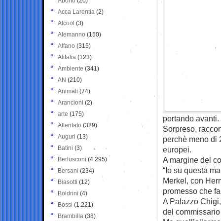
Aborto
(20)
Acca Larentia
(2)
Alcool
(3)
Alemanno
(150)
Alfano
(315)
Alitalia
(123)
Ambiente
(341)
AN
(210)
Animali
(74)
Arancioni
(2)
arte
(175)
portando avanti.
Attentato
(329)
Sorpreso, raccont
Auguri
(13)
perchè meno di 2
Batini
(3)
europei.
A margine del con
Berlusconi
(4.295)
“Io su questa ma
Bersani
(234)
Merkel, con Her
Biasotti
(12)
promesso che fare
Boldrini
(4)
A Palazzo Chigi, 
Bossi
(1.221)
del commissario 
Brambilla
(38)