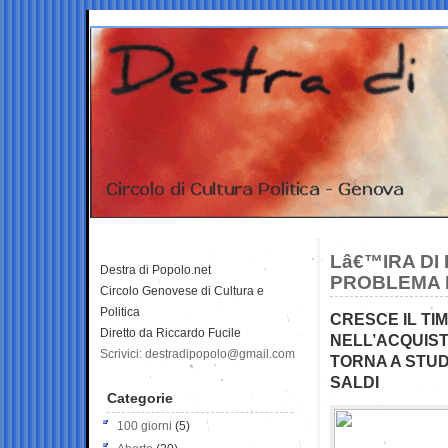
Lâ€™IRA DI
Destra di Popolo.net
PROBLEMA E
Circolo Genovese di Cultura e
Politica
CRESCE IL TI
Diretto da Riccardo Fucile
NELL’ACQUISTO
Scrivici: destradipopolo@gmail.com
TORNA A STUDI
SALDI
Categorie
100 giorni
(5)