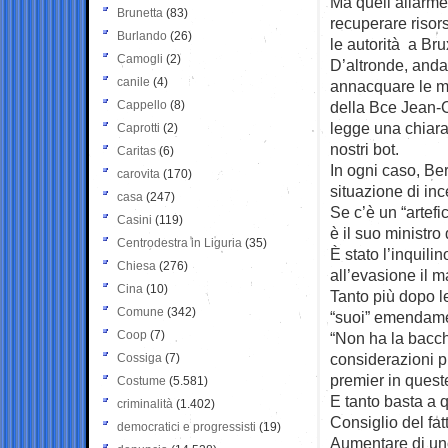
Ma quell’allarme
Brunetta
(83)
recuperare risors
Burlando
(26)
le autorità a Bru
Camogli
(2)
D’altronde, anda
canile
(4)
annacquare le mi
Cappello
(8)
della Bce Jean-Cl
legge una chiara
Caprotti
(2)
nostri bot.
Caritas
(6)
In ogni caso, Ber
carovita
(170)
situazione di in
casa
(247)
Se c’è un “artef
Casini
(119)
è il suo ministro
Centrodestra in Liguria
(35)
È stato l’inquili
Chiesa
(276)
all’evasione il 
Cina
(10)
Tanto più dopo le
Comune
(342)
“suoi” emendamen
Coop
(7)
“Non ha la bacch
considerazioni p
Cossiga
(7)
premier in quest
Costume
(5.581)
E tanto basta a 
criminalità
(1.402)
Consiglio del fatt
democratici e progressisti
(19)
Aumentare di uno