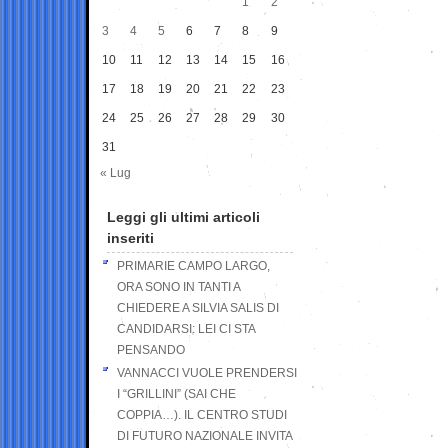
1
2
3
4
5
6
7
8
9
10
11
12
13
14
15
16
17
18
19
20
21
22
23
24
25
26
27
28
29
30
31
« Lug
Leggi gli ultimi articoli
inseriti
PRIMARIE CAMPO LARGO,
ORA SONO IN TANTI A
CHIEDERE A SILVIA SALIS DI
CANDIDARSI: LEI CI STA
PENSANDO
VANNACCI VUOLE PRENDERSI
I “GRILLINI” (SAI CHE
COPPIA…). IL CENTRO STUDI
DI FUTURO NAZIONALE INVITA