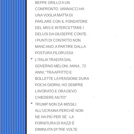
BEPPE GRILLO A UN
CONFRONTO. VANNACCI HA
UNA VOGLIA MATTA DI
PARLARE CON IL FONDATORE
DEL M5S E INTERCETTARE I
DELUSI DA GIUSEPPE CONTE.
I PUNTI DI CONTATTO NON
MANCANO, A PARTIRE DALLA
POSTURA FILORUSSA
L’ITALIA TRADITA DAL
GOVERNO MELONI. ANNA , 72
ANNI; “TRA AFFITTO E
BOLLETTE LA PENSIONE DURA
POCHI GIORNI, HO SEMPRE
LAVORATO E ORA DEVO
CHIEDERE AIUTO”
TRUMP NON DÀ MISSILI
ALL’UCRAINA PERCHÉ NON
NE HA PIÙ PER SÉ : LA
FORNITURA DI RAZZI È
DIMINUITA DI TRE VOLTE