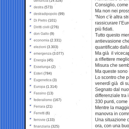
denuncia
(14.528)
Consiglio, come 
destra
(573)
Ma non nei pross
destradipopolo
(99)
“Non c’è altra st
Di Pietro
(101)
rassicurare l’Eur
Diritti civili
(276)
più fidati.
don Gallo
(9)
Tutto questo men
economia
(2.331)
antievasione che
quantificato dall
elezioni
(3.303)
Ma già il viceca
emergenza
(3.077)
a riflettere megl
Energia
(45)
Misura che sembr
Esselunga
(2)
Ma queste sono 
Esteri
(784)
Lo scontro che po
Eugenetica
(3)
venerdì già di s
Europa
(1.314)
Segnato dal nuovo
Fassino
(13)
differenziale tra
federalismo
(167)
330 punti, come n
Ferrara
(21)
Mentre la maggio
manovra in comm
Ferretti
(6)
Una situazione c
ferrovie
(133)
ora, con una bu
finanziaria
(325)