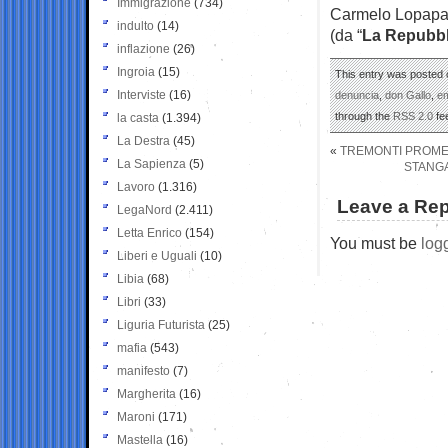
Immigrazione
(734)
Carmelo Lopap
indulto
(14)
(da “
La Repubbl
inflazione
(26)
Ingroia
(15)
This entry was posted o
Interviste
(16)
denuncia
,
don Gallo
,
e
through the
RSS 2.0
fe
la casta
(1.394)
La Destra
(45)
«
TREMONTI PROMET
La Sapienza
(5)
STANGA
Lavoro
(1.316)
Leave a Rep
LegaNord
(2.411)
Letta Enrico
(154)
You must be
log
Liberi e Uguali
(10)
Libia
(68)
Libri
(33)
Liguria Futurista
(25)
mafia
(543)
manifesto
(7)
Margherita
(16)
Maroni
(171)
Mastella
(16)