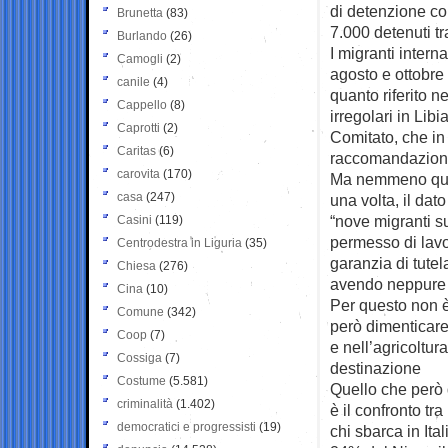
di detenzione com
Brunetta
(83)
7.000 detenuti tr
Burlando
(26)
I migranti intern
Camogli
(2)
agosto e ottobre
canile
(4)
quanto riferito n
Cappello
(8)
irregolari in Lib
Caprotti
(2)
Comitato, che in 
Caritas
(6)
raccomandazioni
carovita
(170)
Ma nemmeno qui s
casa
(247)
una volta, il da
“nove migranti s
Casini
(119)
permesso di lavo
Centrodestra in Liguria
(35)
garanzia di tutel
Chiesa
(276)
avendo neppure ra
Cina
(10)
Per questo non è 
Comune
(342)
però dimenticare 
Coop
(7)
e nell’agricoltur
Cossiga
(7)
destinazione
Costume
(5.581)
Quello che però d
criminalità
(1.402)
è il confronto tra
democratici e progressisti
(19)
chi sbarca in Ita