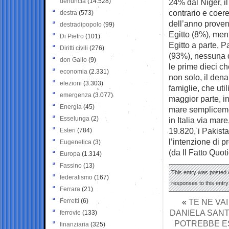
denuncia
(14.528)
24% dal Niger, il
contrario e coere
destra
(573)
dell’anno prove
destradipopolo
(99)
Egitto (8%), ment
Di Pietro
(101)
Egitto a parte, P
Diritti civili
(276)
(93%), nessuna de
don Gallo
(9)
le prime dieci ch
economia
(2.331)
non solo, il dena
elezioni
(3.303)
famiglie, che uti
emergenza
(3.077)
maggior parte, in
Energia
(45)
mare semplicemen
Esselunga
(2)
in Italia via mar
19.820, i Pakista
Esteri
(784)
l’intenzione di 
Eugenetica
(3)
(da Il Fatto Quot
Europa
(1.314)
Fassino
(13)
This entry was posted 
federalismo
(167)
responses to this entr
Ferrara
(21)
Ferretti
(6)
«
TE NE VAI
DANIELA SANT
ferrovie
(133)
POTREBBE ES
finanziaria
(325)