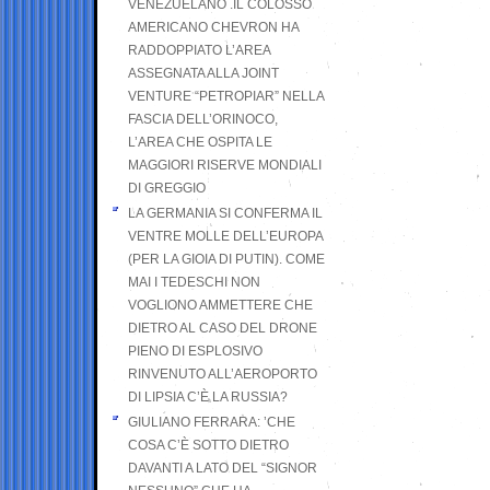
VENEZUELANO .IL COLOSSO
AMERICANO CHEVRON HA
RADDOPPIATO L’AREA
ASSEGNATA ALLA JOINT
VENTURE “PETROPIAR” NELLA
FASCIA DELL’ORINOCO,
L’AREA CHE OSPITA LE
MAGGIORI RISERVE MONDIALI
DI GREGGIO
LA GERMANIA SI CONFERMA IL
VENTRE MOLLE DELL’EUROPA
(PER LA GIOIA DI PUTIN). COME
MAI I TEDESCHI NON
VOGLIONO AMMETTERE CHE
DIETRO AL CASO DEL DRONE
PIENO DI ESPLOSIVO
RINVENUTO ALL’AEROPORTO
DI LIPSIA C’È LA RUSSIA?
GIULIANO FERRARA: ’CHE
COSA C’È SOTTO DIETRO
DAVANTI A LATO DEL “SIGNOR