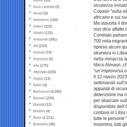
Aborto
(20)
sicurezza inviat
Acca Larentia
(2)
Copasir “sulla s
Alcool
(3)
africano e sui su
Alemanno
(150)
Ma stavolta il do
Alfano
(315)
non dice affatto
Alitalia
(123)
Comitato parlame
Ambiente
(341)
700 mila migranti
AN
(210)
ripreso alcuni qu
straniera in Lib
Animali
(74)
nella minaccia s
Arancioni
(2)
libico Almasri, c
arte
(175)
“un’improvvisa o
Attentato
(329)
Il 12 marzo 2023 
Auguri
(13)
settimanali sull
Batini
(3)
apparati di sicur
Berlusconi
(4.295)
detenzione ma non
Bersani
(234)
per sbarcare sull
Biasotti
(12)
disponibile dell
Boldrini
(4)
contava in Libia 
Bossi
(1.221)
tutte le persone
Insomma, tutti gli
Brambilla
(38)