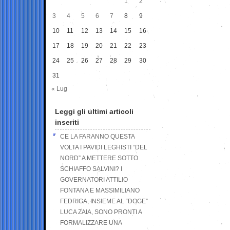
1
2
3
4
5
6
7
8
9
10
11
12
13
14
15
16
17
18
19
20
21
22
23
24
25
26
27
28
29
30
31
« Lug
Leggi gli ultimi articoli
inseriti
CE LA FARANNO QUESTA
VOLTA I PAVIDI LEGHISTI “DEL
NORD” A METTERE SOTTO
SCHIAFFO SALVINI? I
GOVERNATORI ATTILIO
FONTANA E MASSIMILIANO
FEDRIGA, INSIEME AL “DOGE”
LUCA ZAIA, SONO PRONTI A
FORMALIZZARE UNA