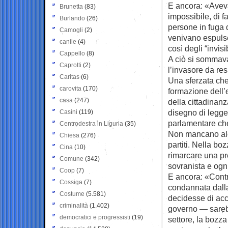
E ancora: «Avev
Brunetta
(83)
impossibile, di f
Burlando
(26)
persone in fuga 
Camogli
(2)
venivano espulse
canile
(4)
così degli “invisib
Cappello
(8)
A ciò si sommava 
Caprotti
(2)
l’invasore da res
Caritas
(6)
Una sferzata che 
carovita
(170)
formazione dell’e
casa
(247)
della cittadinanz
disegno di legge
Casini
(119)
parlamentare ch
Centrodestra in Liguria
(35)
Non mancano alcu
Chiesa
(276)
partiti. Nella bo
Cina
(10)
rimarcare una pr
Comune
(342)
sovranista e ogn
Coop
(7)
E ancora: «Contr
Cossiga
(7)
condannata dalla
Costume
(5.581)
decidesse di acc
criminalità
(1.402)
governo — sarebb
democratici e progressisti
(19)
settore, la bozz