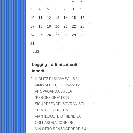
1
2
3
4
5
6
7
8
9
10
11
12
13
14
15
16
17
18
19
20
21
22
23
24
25
26
27
28
29
30
31
« Lug
Leggi gli ultimi articoli
inseriti
IL BLITZ DI SILVIA SALIS AL
VIMINALE CHE SPIAZZA LA
PROPAGANDA SULLA
“PERCEZIONE” DI IN-
SICUREZZA DEI SOVRANISTI:
SI FA RICEVERE DA
PIANTEDOSI E OTTIENE LA
COLLABORAZIONE DEL
MINISTRO SENZA CEDERE SU