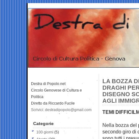
LA BOZZA D
Destra di Popolo.net
DRAGHI PE
Circolo Genovese di Cultura e
DISEGNO SO
Politica
AGLI IMMIG
Diretto da Riccardo Fucile
Scrivici: destradipopolo@gmail.com
TEMI DIFFICIL
Categorie
Nella bozza del 
secondo giro di
100 giorni
(5)
sono tutti i pres