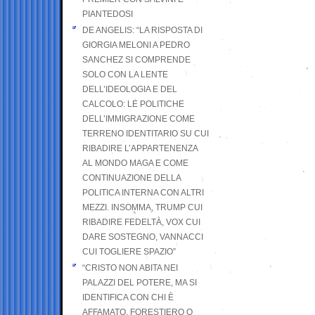
PIANTEDOSI
DE ANGELIS: “LA RISPOSTA DI
GIORGIA MELONI A PEDRO
SANCHEZ SI COMPRENDE
SOLO CON LA LENTE
DELL’IDEOLOGIA E DEL
CALCOLO: LE POLITICHE
DELL’IMMIGRAZIONE COME
TERRENO IDENTITARIO SU CUI
RIBADIRE L’APPARTENENZA
AL MONDO MAGA E COME
CONTINUAZIONE DELLA
POLITICA INTERNA CON ALTRI
MEZZI. INSOMMA, TRUMP CUI
RIBADIRE FEDELTÀ, VOX CUI
DARE SOSTEGNO, VANNACCI
CUI TOGLIERE SPAZIO”
“CRISTO NON ABITA NEI
PALAZZI DEL POTERE, MA SI
IDENTIFICA CON CHI È
AFFAMATO, FORESTIERO O