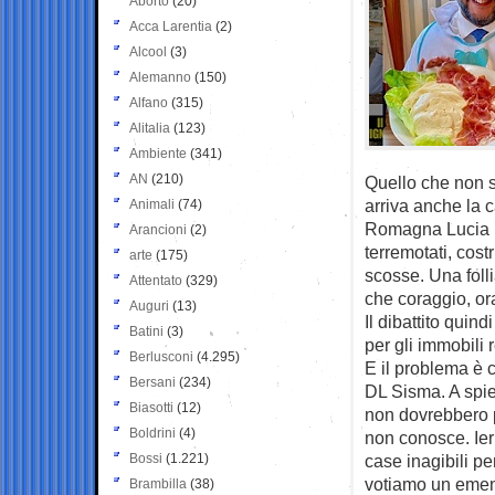
Aborto
(20)
Acca Larentia
(2)
Alcool
(3)
Alemanno
(150)
Alfano
(315)
Alitalia
(123)
Ambiente
(341)
AN
(210)
Quello che non s
arriva anche la 
Animali
(74)
Romagna Lucia B
Arancioni
(2)
terremotati, cost
arte
(175)
scosse. Una foll
Attentato
(329)
che coraggio, ora
Auguri
(13)
Il dibattito quin
Batini
(3)
per gli immobili r
Berlusconi
(4.295)
E il problema è 
Bersani
(234)
DL Sisma. A spie
Biasotti
(12)
non dovrebbero pi
Boldrini
(4)
non conosce. Ieri
Bossi
(1.221)
case inagibili pe
votiamo un emen
Brambilla
(38)