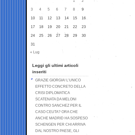
1
2
3
4
5
6
7
8
9
10
11
12
13
14
15
16
17
18
19
20
21
22
23
24
25
26
27
28
29
30
31
« Lug
Leggi gli ultimi articoli
inseriti
GRAZIE GIORGIA! L’UNICO
EFFETTO CONCRETO DELLA
CRISI DIPLOMATICA
SCATENATA DA MELONI
CONTRO SANCHEZ PER IL
CASO CEUTA? ORA CHE
ANCHE MADRID HA SOSPESO
SCHENGEN PER CHI ARRIVA
DAL NOSTRO PAESE, GLI