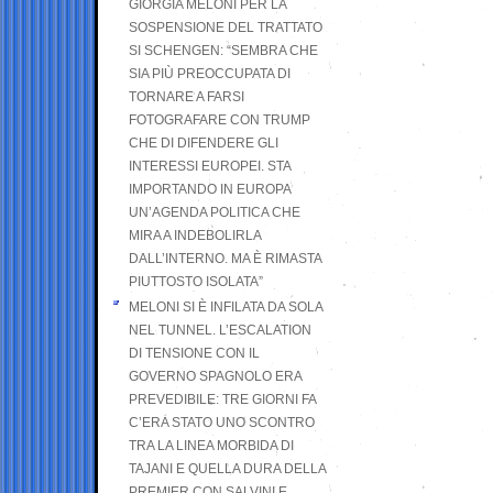
GIORGIA MELONI PER LA
SOSPENSIONE DEL TRATTATO
SI SCHENGEN: “SEMBRA CHE
SIA PIÙ PREOCCUPATA DI
TORNARE A FARSI
FOTOGRAFARE CON TRUMP
CHE DI DIFENDERE GLI
INTERESSI EUROPEI. STA
IMPORTANDO IN EUROPA
UN’AGENDA POLITICA CHE
MIRA A INDEBOLIRLA
DALL’INTERNO. MA È RIMASTA
PIUTTOSTO ISOLATA”
MELONI SI È INFILATA DA SOLA
NEL TUNNEL. L’ESCALATION
DI TENSIONE CON IL
GOVERNO SPAGNOLO ERA
PREVEDIBILE: TRE GIORNI FA
C’ERA STATO UNO SCONTRO
TRA LA LINEA MORBIDA DI
TAJANI E QUELLA DURA DELLA
PREMIER CON SALVINI E