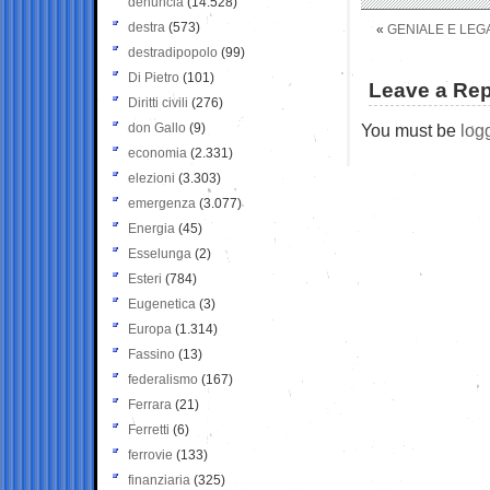
denuncia
(14.528)
destra
(573)
«
GENIALE E LEGA
destradipopolo
(99)
Di Pietro
(101)
Leave a Rep
Diritti civili
(276)
don Gallo
(9)
You must be
log
economia
(2.331)
elezioni
(3.303)
emergenza
(3.077)
Energia
(45)
Esselunga
(2)
Esteri
(784)
Eugenetica
(3)
Europa
(1.314)
Fassino
(13)
federalismo
(167)
Ferrara
(21)
Ferretti
(6)
ferrovie
(133)
finanziaria
(325)