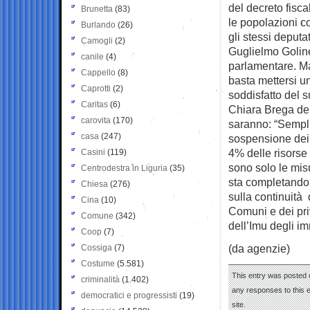
del decreto fisc
Brunetta
(83)
le popolazioni c
Burlando
(26)
gli stessi deput
Camogli
(2)
Guglielmo Goline
canile
(4)
parlamentare. Ma
Cappello
(8)
basta mettersi u
Caprotti
(2)
soddisfatto del s
Caritas
(6)
Chiara Brega del
carovita
(170)
saranno: “Sempli
casa
(247)
sospensione dei
4% delle risorse 
Casini
(119)
sono solo le mis
Centrodestra in Liguria
(35)
sta completando 
Chiesa
(276)
sulla continuità
Cina
(10)
Comuni e dei pri
Comune
(342)
dell’Imu degli i
Coop
(7)
(da agenzie)
Cossiga
(7)
Costume
(5.581)
This entry was posted 
criminalità
(1.402)
any responses to this 
democratici e progressisti
(19)
site.