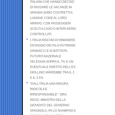
ITALIANI CHE HANNO DECISO
DI PASSARE LE VACANZE IN
SPAGNA SONO COSTRETTI A
LUNGHE CODE AL LORO
ARRIVO, CON PASSEGGERI
SCELTI A CASO O INTERI AEREI
CONTROLLATI
L’ITALIA RISCHIA DI RIMANERE
OSTAGGIO DEI FILO-PUTINIANI
VANNACCI E DI BATTISTA.
FUTURO NAZIONALE
VELEGGIA SOPRA IL 7% E UN
EVENTUALE PARTITO DELL’EX
GRILLINO VARREBBE TRA IL 2
E IL 3.5%
“DALL’ITALIA UNA MISURA
RIDICOLA E
IRRESPONSABILE”: SIRA
REGO, MINISTRA DELLA
GIOVENTÙ DEL GOVERNO
SPAGNOLO, FA LO SHAMPOO A