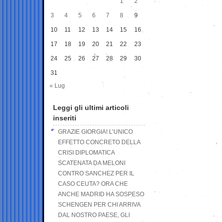
1
2
3
4
5
6
7
8
9
10
11
12
13
14
15
16
17
18
19
20
21
22
23
24
25
26
27
28
29
30
31
« Lug
Leggi gli ultimi articoli
inseriti
GRAZIE GIORGIA! L’UNICO
EFFETTO CONCRETO DELLA
CRISI DIPLOMATICA
SCATENATA DA MELONI
CONTRO SANCHEZ PER IL
CASO CEUTA? ORA CHE
ANCHE MADRID HA SOSPESO
SCHENGEN PER CHI ARRIVA
DAL NOSTRO PAESE, GLI