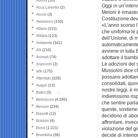
Aborto
(20)
Oggi in un’inter
Acca Larentia
(2)
Meloni è rimasto 
Alcool
(3)
Costituzione deve
Alemanno
(150)
«L’anno scorso l
Alfano
(315)
che uniforma le pr
Alitalia
(123)
dell’Unione, di 
Ambiente
(341)
automaticamente r
AN
(210)
avviene in tutta
adottare il bambi
Animali
(74)
Le adozioni dei 
Arancioni
(2)
Mussolini dice ch
arte
(175)
possano adottare.
Attentato
(329)
consolidati, quin
Auguri
(13)
nostre leggi, è r
Batini
(3)
indietrissimo ris
Berlusconi
(4.295)
che sentire parla
Bersani
(234)
queste, sostiene
Biasotti
(12)
decidono di abort
Boldrini
(4)
affrontare, invec
Bossi
(1.221)
violazione del gi
decide di interro
Brambilla
(38)