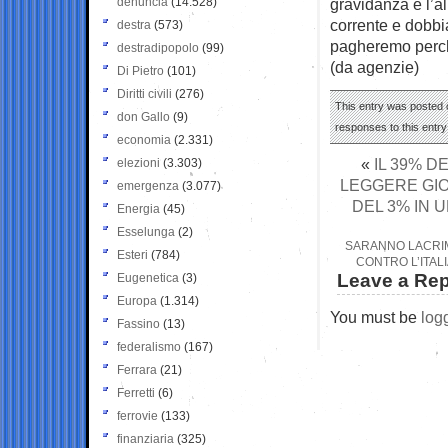
denuncia
(14.528)
gravidanza e l’
corrente e dobbi
destra
(573)
pagheremo perch
destradipopolo
(99)
(da agenzie)
Di Pietro
(101)
Diritti civili
(276)
This entry was posted o
don Gallo
(9)
responses to this entr
economia
(2.331)
«
IL 39% D
elezioni
(3.303)
LEGGERE GIOR
emergenza
(3.077)
DEL 3% IN 
Energia
(45)
Esselunga
(2)
SARANNO LACRIM
Esteri
(784)
CONTRO L’ITAL
Leave a Rep
Eugenetica
(3)
Europa
(1.314)
You must be
log
Fassino
(13)
federalismo
(167)
Ferrara
(21)
Ferretti
(6)
ferrovie
(133)
finanziaria
(325)