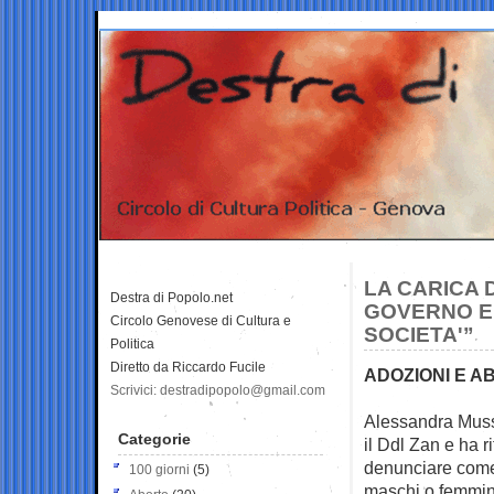
LA CARICA D
Destra di Popolo.net
GOVERNO E’
Circolo Genovese di Cultura e
SOCIETA'”
Politica
Diretto da Riccardo Fucile
ADOZIONI E A
Scrivici: destradipopolo@gmail.com
Alessandra Mussol
Categorie
il Ddl Zan e ha r
denunciare come 
100 giorni
(5)
maschi o femmin