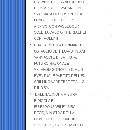
ITALIANI CHE HANNO DECISO
DI PASSARE LE VACANZE IN
SPAGNA SONO COSTRETTI A
LUNGHE CODE AL LORO
ARRIVO, CON PASSEGGERI
SCELTI A CASO O INTERI AEREI
CONTROLLATI
L’ITALIA RISCHIA DI RIMANERE
OSTAGGIO DEI FILO-PUTINIANI
VANNACCI E DI BATTISTA.
FUTURO NAZIONALE
VELEGGIA SOPRA IL 7% E UN
EVENTUALE PARTITO DELL’EX
GRILLINO VARREBBE TRA IL 2
E IL 3.5%
“DALL’ITALIA UNA MISURA
RIDICOLA E
IRRESPONSABILE”: SIRA
REGO, MINISTRA DELLA
GIOVENTÙ DEL GOVERNO
SPAGNOLO, FA LO SHAMPOO A