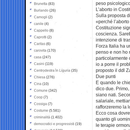
peso psicologico
Brunetta
(83)
L’aborto in Cost
Burlando
(26)
Sulla proposta d
Camogli
(2)
«perché l’aborto 
canile
(4)
Costituzione sign
Cappello
(8)
coscienza. Sare
Caprotti
(2)
intenzione di tr
Caritas
(6)
Forza Italia ha u
carovita
(170)
penso e non ho ma
casa
(247)
particolarmente 
io a porre il pro
Casini
(119)
proposto il ddl Z
Centrodestra in Liguria
(35)
Due punti
Chiesa
(276)
E quando le chied
Cina
(10)
dico due. Primo,
Comune
(342)
siano nati. Seco
Coop
(7)
salariale, metti
Cossiga
(7)
rafforzeremo la l
Costume
(5.581)
Ecco cosa dovre
criminalità
(1.402)
quanto gli uomini
democratici e progressisti
(19)
le terapie ormon