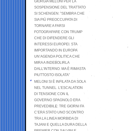
GIORGIA MELONI PER LA
SOSPENSIONE DEL TRATTATO
SI SCHENGEN: “SEMBRA CHE
SIA PIÙ PREOCCUPATA DI
TORNARE A FARSI
FOTOGRAFARE CON TRUMP
CHE DI DIFENDERE GLI
INTERESSI EUROPEI. STA
IMPORTANDO IN EUROPA
UN’AGENDA POLITICA CHE
MIRA A INDEBOLIRLA
DALL’INTERNO. MA È RIMASTA
PIUTTOSTO ISOLATA”
MELONI SI È INFILATA DA SOLA
NEL TUNNEL. L’ESCALATION
DI TENSIONE CON IL
GOVERNO SPAGNOLO ERA
PREVEDIBILE: TRE GIORNI FA
C’ERA STATO UNO SCONTRO
TRA LA LINEA MORBIDA DI
TAJANI E QUELLA DURA DELLA
PREMIER CON SALVINI E