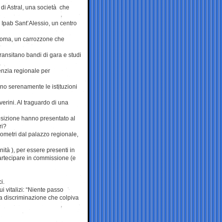
di Astral, una società che
i Ipab Sant’Alessio, un centro
 Roma, un carrozzone che
ransitano bandi di gara e studi
enzia regionale per
no serenamente le istituzioni
verini. Al traguardo di una
pposizione hanno presentato al
ri?
lometri dal palazzo regionale,
ità ), per essere presenti in
partecipare in commissione (e
i.
 vitalizi: “Niente passo
na discriminazione che colpiva