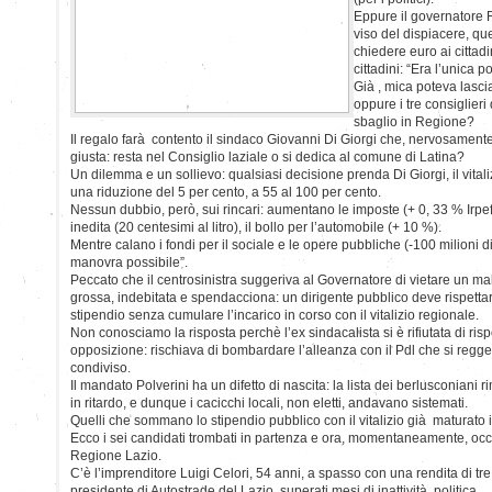
Eppure il governatore R
viso del dispiacere, qu
chiedere euro ai citta
cittadini: “Era l’unica po
Già , mica poteva lasc
oppure i tre consiglieri 
sbaglio in Regione?
Il regalo farà contento il sindaco Giovanni Di Giorgi che, nervosamente
giusta: resta nel Consiglio laziale o si dedica al comune di Latina?
Un dilemma e un sollievo: qualsiasi decisione prenda Di Giorgi, il vitali
una riduzione del 5 per cento, a 55 al 100 per cento.
Nessun dubbio, però, sui rincari: aumentano le imposte (+ 0, 33 % Irpef
inedita (20 centesimi al litro), il bollo per l’automobile (+ 10 %).
Mentre calano i fondi per il sociale e le opere pubbliche (-100 milioni 
manovra possibile”.
Peccato che il centrosinistra suggeriva al Governatore di vietare un ma
grossa, indebitata e spendacciona: un dirigente pubblico deve rispetta
stipendio senza cumulare l’incarico in corso con il vitalizio regionale.
Non conosciamo la risposta perchè l’ex sindacalista si è rifiutata di rispo
opposizione: rischiava di bombardare l’alleanza con il Pdl che si regge s
condiviso.
Il mandato Polverini ha un difetto di nascita: la lista dei berlusconiani
in ritardo, e dunque i cacicchi locali, non eletti, andavano sistemati.
Quelli che sommano lo stipendio pubblico con il vitalizio già maturato 
Ecco i sei candidati trombati in partenza e ora, momentaneamente, occup
Regione Lazio.
C’è l’imprenditore Luigi Celori, 54 anni, a spasso con una rendita di tre
presidente di Autostrade del Lazio, superati mesi di inattività politica.