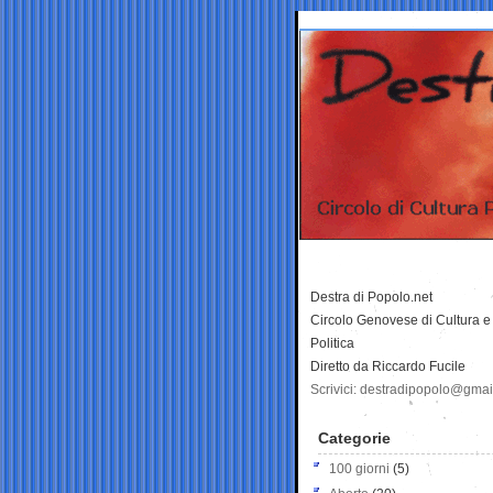
Destra di Popolo.net
Circolo Genovese di Cultura e
Politica
Diretto da Riccardo Fucile
Scrivici: destradipopolo@gma
Categorie
100 giorni
(5)