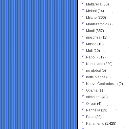
Mattarella
(60)
Meloni
(14)
Milano
(300)
Montezemolo
(7)
Monti
(357)
moschea
(11)
Musso
(10)
Muti
(10)
Napoli
(319)
Napolitano
(220)
no global
(5)
notte bianca
(3)
Nuovo Centrodestra
(2)
Obama
(11)
olimpiadi
(40)
Oliveri
(4)
Pannella
(29)
Papa
(33)
Parlamento
(1.428)