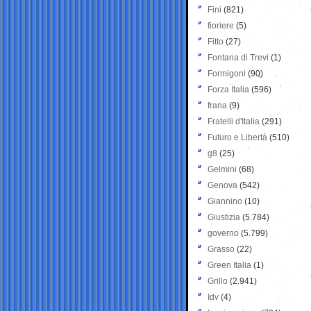
Fini
(821)
fioriere
(5)
Fitto
(27)
Fontana di Trevi
(1)
Formigoni
(90)
Forza Italia
(596)
frana
(9)
Fratelli d'Italia
(291)
Futuro e Libertà
(510)
g8
(25)
Gelmini
(68)
Genova
(542)
Giannino
(10)
Giustizia
(5.784)
governo
(5.799)
Grasso
(22)
Green Italia
(1)
Grillo
(2.941)
Idv
(4)