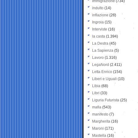
Immigrazione
(734)
indulto
(14)
inflazione
(26)
Ingroia
(15)
Interviste
(16)
la casta
(1.394)
La Destra
(45)
La Sapienza
(5)
Lavoro
(1.316)
LegaNord
(2.411)
Letta Enrico
(154)
Liberi e Uguali
(10)
Libia
(68)
Libri
(33)
Liguria Futurista
(25)
mafia
(543)
manifesto
(7)
Margherita
(16)
Maroni
(171)
Mastella
(16)