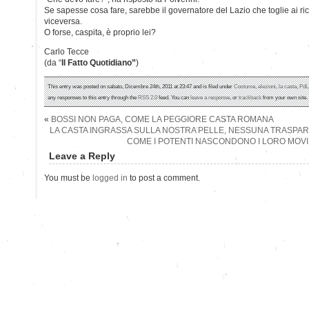
Se sapesse cosa fare, sarebbe il governatore del Lazio che toglie ai ri
viceversa.
O forse, caspita, è proprio lei?
Carlo Tecce
(da “
Il Fatto Quotidiano”
)
This entry was posted on sabato, Dicembre 24th, 2011 at 23:47 and is filed under
Costume
,
elezioni
,
la casta
,
PdL
any responses to this entry through the
RSS 2.0
feed. You can
leave a response
, or
trackback
from your own site.
«
BOSSI NON PAGA, COME LA PEGGIORE CASTA ROMANA
LA CASTA INGRASSA SULLA NOSTRA PELLE, NESSUNA TRASPARE
COME I POTENTI NASCONDONO I LORO MOV
Leave a Reply
You must be
logged in
to post a comment.