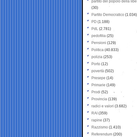
partito del popolo della libe
(30)
Partito Democratico
(1.034)
PD
(1.188)
PdL
(2.781)
pedofilia
(25)
Pensioni
(129)
Politica
(40.833)
polizia
(253)
Porto
(12)
povertà
(502)
Presepe
(14)
Primarie
(149)
Prodi
(52)
Provincia
(139)
radici e valori
(3.682)
RAI
(359)
rapine
(37)
Razzismo
(1.410)
Referendum
(200)