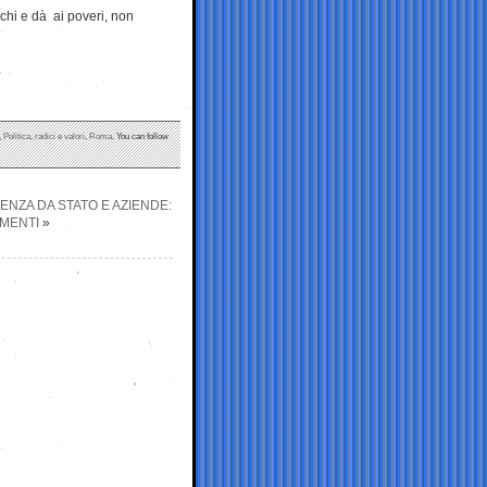
cchi e dà ai poveri, non
,
Politica
,
radici e valori
,
Roma
. You can follow
NZA DA STATO E AZIENDE:
IMENTI
»