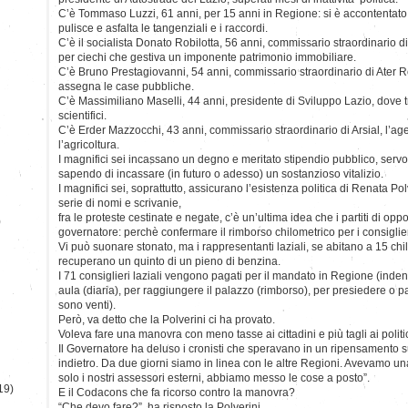
C’è Tommaso Luzzi, 61 anni, per 15 anni in Regione: si è accontentato 
pulisce e asfalta le tangenziali e i raccordi.
C’è il socialista Donato Robilotta, 56 anni, commissario straordinario d
per ciechi che gestiva un imponente patrimonio immobiliare.
C’è Bruno Prestagiovanni, 54 anni, commissario straordinario di Ater
assegna le case pubbliche.
C’è Massimiliano Maselli, 44 anni, presidente di Sviluppo Lazio, dove t
scientifici.
C’è Erder Mazzocchi, 43 anni, commissario straordinario di Arsial, l’ag
l’agricoltura.
I magnifici sei incassano un degno e meritato stipendio pubblico, servo
sapendo di incassare (in futuro o adesso) un sostanzioso vitalizio.
I magnifici sei, soprattutto, assicurano l’esistenza politica di Renata Pol
serie di nomi e scrivanie,
fra le proteste cestinate e negate, c’è un’ultima idea che i partiti di o
)
governatore: perchè confermare il rimborso chilometrico per i consiglie
Vi può suonare stonato, ma i rappresentanti laziali, se abitano a 15 chi
recuperano un quinto di un pieno di benzina.
I 71 consiglieri laziali vengono pagati per il mandato in Regione (indenn
aula (diaria), per raggiungere il palazzo (rimborso), per presiedere o 
sono venti).
Però, va detto che la Polverini ci ha provato.
Voleva fare una manovra con meno tasse ai cittadini e più tagli ai politic
Il Governatore ha deluso i cronisti che speravano in un ripensamento sui
indietro. Da due giorni siamo in linea con le altre Regioni. Avevamo u
solo i nostri assessori esterni, abbiamo messo le cose a posto”.
19)
E il Codacons che fa ricorso contro la manovra?
“Che devo fare?”, ha risposto la Polverini.