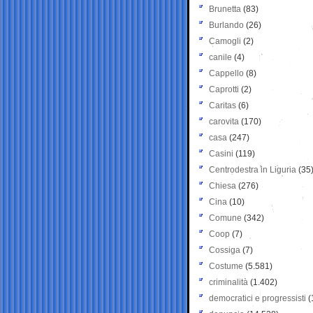
Brunetta
(83)
Burlando
(26)
Camogli
(2)
canile
(4)
Cappello
(8)
Caprotti
(2)
Caritas
(6)
carovita
(170)
casa
(247)
Casini
(119)
Centrodestra in Liguria
(35
Chiesa
(276)
Cina
(10)
Comune
(342)
Coop
(7)
Cossiga
(7)
Costume
(5.581)
criminalità
(1.402)
democratici e progressisti
(