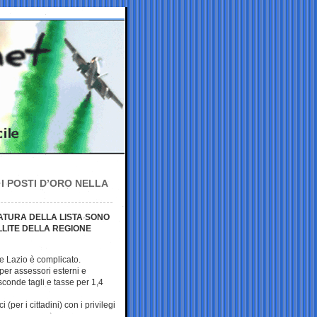
 I POSTI D’ORO NELLA
IATURA DELLA LISTA SONO
ELLITE DELLA REGIONE
e Lazio è complicato.
 per assessori esterni e
sconde tagli e tasse per 1,4
 (per i cittadini) con i privilegi