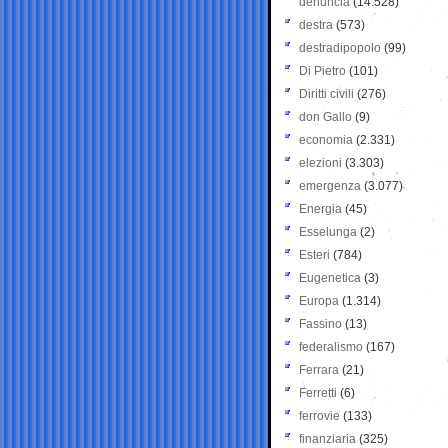
denuncia
(14.528)
destra
(573)
destradipopolo
(99)
Di Pietro
(101)
Diritti civili
(276)
don Gallo
(9)
economia
(2.331)
elezioni
(3.303)
emergenza
(3.077)
Energia
(45)
Esselunga
(2)
Esteri
(784)
Eugenetica
(3)
Europa
(1.314)
Fassino
(13)
federalismo
(167)
Ferrara
(21)
Ferretti
(6)
ferrovie
(133)
finanziaria
(325)