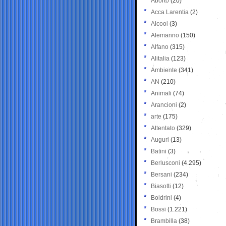
Aborto
(20)
Acca Larentia
(2)
Alcool
(3)
Alemanno
(150)
Alfano
(315)
Alitalia
(123)
Ambiente
(341)
AN
(210)
Animali
(74)
Arancioni
(2)
arte
(175)
Attentato
(329)
Auguri
(13)
Batini
(3)
Berlusconi
(4.295)
Bersani
(234)
Biasotti
(12)
Boldrini
(4)
Bossi
(1.221)
Brambilla
(38)