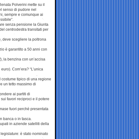
enata Polverini mette su il
el senso di pudore nel
dini, sempre e comunque ai
ssibile”.
iare senza pensione la Giunta
del centrodestra transitati per
, deve scegliere la poltrona
zio è garantito a 50 anni con
), la benzina con un’accisa
di euro). Com’era? “L’unica
l costume tipico di una regione
re un tetto massimo di
ndere ai partiti di
ui favori reciproci e il potere
 rimase fuori perchè presentata
in banca o in tasca.
ati in aziende satelliti della
 legislature: è stato nominato