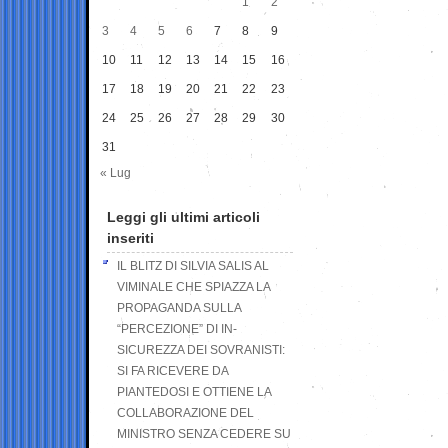
1
2
3
4
5
6
7
8
9
10
11
12
13
14
15
16
17
18
19
20
21
22
23
24
25
26
27
28
29
30
31
« Lug
Leggi gli ultimi articoli
inseriti
IL BLITZ DI SILVIA SALIS AL
VIMINALE CHE SPIAZZA LA
PROPAGANDA SULLA
“PERCEZIONE” DI IN-
SICUREZZA DEI SOVRANISTI:
SI FA RICEVERE DA
PIANTEDOSI E OTTIENE LA
COLLABORAZIONE DEL
MINISTRO SENZA CEDERE SU