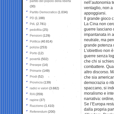
partito del popolo della libertà
nell’autonomia te
(30)
ventaglio, non a
Partito Democratico
(1.034)
appoggiarsi.
Il grande gioco c
PD
(1.188)
La Cina non cerc
PdL
(2.781)
guerre lasciano 
pedofilia
(25)
impantanata in a
Pensioni
(129)
neutrale, ma per
Politica
(40.814)
grande potenza r
polizia
(253)
L’obiettivo non è
Porto
(12)
guerre senza log
povertà
(502)
che chi si schie
Presepe
(14)
combattere. Quale
Primarie
(149)
altro discorso. 
Prodi
(52)
che sia american
democrazia o rib
Provincia
(139)
spaccano, si inde
radici e valori
(3.682)
moralismo e inter
RAI
(359)
narrativa: ordine
rapine
(37)
Se l’Europa resta
Razzismo
(1.410)
dalla propria par
Referendum
(200)