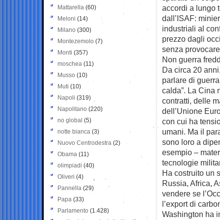
accordi a lungo t
Mattarella
(60)
dall’ISAF: minier
Meloni
(14)
industriali al con
Milano
(300)
prezzo dagli occ
Montezemolo
(7)
senza provocare,
Monti
(357)
Non guerra fredd
moschea
(11)
Da circa 20 anni,
Musso
(10)
parlare di guerr
Muti
(10)
calda”. La Cina 
Napoli
(319)
contratti, delle m
Napolitano
(220)
dell’Unione Euro
no global
(5)
con cui ha tensio
umani. Ma il par
notte bianca
(3)
sono loro a dipen
Nuovo Centrodestra
(2)
esempio – materia
Obama
(11)
tecnologie milita
olimpiadi
(40)
Ha costruito un 
Oliveri
(4)
Russia, Africa, A
Pannella
(29)
vendere se l’Oc
Papa
(33)
l’export di carb
Parlamento
(1.428)
Washington ha im