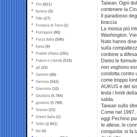
Taiwan. Ogni dol
Fini
(821)
contenere la Cin
fioriere
(5)
Il paradosso degl
Fitto
(27)
braccia
Fontana di Trevi
(1)
La mossa più int
Formigoni
(90)
Washington. Viene
Forza Italia
(596)
Nato hanno diser
frana
(9)
sulla compattezz
Fratelli d'Italia
(291)
cordone a difesa
Dietro le formul
Futuro e Libertà
(510)
non vogliono ess
g8
(25)
condotta contro 
Gelmini
(68)
come troppo lont
Genova
(542)
AUKUS e del siste
Giannino
(10)
testa i limiti d
Giustizia
(5.784)
salda.
governo
(5.799)
Taiwan sullo sfo
Grasso
(22)
Come nel 1997, 
Green Italia
(1)
oggi Pechino pun
Grillo
(2.941)
le attese, le co
conquista: si fa 
Idv
(4)