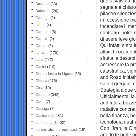
quella valvola ge
Brunetta
(83)
segnale è chiaro:
Burlando
(26)
pilastro silenzi
Camogli
(2)
in recessione me
canile
(4)
incendiare il mer
Cappello
(8)
contrario: potre
di avere leve gl
Caprotti
(2)
Qui infatti entra
Caritas
(6)
attacchi occident
carovita
(170)
sfrutta la destab
casa
(247)
accrescere la pr
Casini
(119)
catastrofica, si
Centrodestra in Liguria
(35)
and Road Initiati
Chiesa
(276)
solo il greggio: 
Cina
(10)
Strategia a due v
Comune
(342)
Ufficialmente, la
Coop
(7)
addirittura bozze
trattativa concret
Cossiga
(7)
nella finanza, ne
Costume
(5.581)
tecnologia dual-
criminalità
(1.402)
Con l’Iran, la C
democratici e progressisti
(19)
aperto le porte 