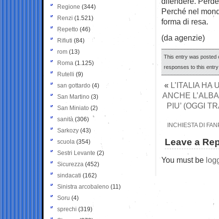
difendere. Perderà
Regione
(344)
Perché nel mondo
Renzi
(1.521)
forma di resa.
Repetto
(46)
(da agenzie)
Rifiuti
(84)
rom
(13)
This entry was posted o
Roma
(1.125)
responses to this entr
Rutelli
(9)
«
L’ITALIA HA
san gottardo
(4)
ANCHE L’ALBAN
San Martino
(3)
PIU’ (OGGI 
San Miniato
(2)
sanità
(306)
INCHIESTA DI FAN
Sarkozy
(43)
Leave a Rep
scuola
(354)
Sestri Levante
(2)
You must be
log
Sicurezza
(452)
sindacati
(162)
Sinistra arcobaleno
(11)
Soru
(4)
sprechi
(319)