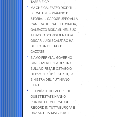
TASER E CP
MA CHE GALEAZZO DICI? TI
SERVE UN BIGNAMINO DI
STORIA. IL CAPOGRUPPO ALLA
CAMERA DI FRATELLI D’ITALIA,
GALEAZZO BIGNAMI, NEL SUO
ATTACCO SCONSIDERATO A
OSCAR LUIGI SCALFARO HA
DETTO UN BEL PO’ DI
CAZZATE
SIAMO FERMI AL GOVERNO
GIALLOVERDE: LA DESTRA
SULLA DIFESA È OSTAGGIO
DEI “PACIFISTI” LEGHISTI, LA
SINISTRA DEL PUTINIANO
CONTE
LE ONDATE DI CALORE DI
QUEST’ESTATE HANNO
PORTATO TEMPERATURE
RECORD IN TUTTA EUROPA E
UNA SICCITA’ MAI VISTA. I