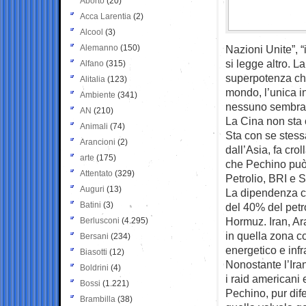
Aborto
(20)
Acca Larentia
(2)
Alcool
(3)
Alemanno
(150)
Nazioni Unite”, “i
si legge altro. L
Alfano
(315)
superpotenza che
Alitalia
(123)
mondo, l’unica in
Ambiente
(341)
nessuno sembra p
AN
(210)
La Cina non sta 
Animali
(74)
Sta con se stessa.
Arancioni
(2)
dall’Asia, fa cro
arte
(175)
che Pechino può 
Attentato
(329)
Petrolio, BRI e S
Auguri
(13)
La dipendenza c
Batini
(3)
del 40% del petro
Hormuz. Iran, Ara
Berlusconi
(4.295)
in quella zona c
Bersani
(234)
energetico e infr
Biasotti
(12)
Nonostante l’Ira
Boldrini
(4)
i raid americani 
Bossi
(1.221)
Pechino, pur dif
Brambilla
(38)