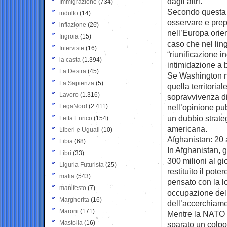
dagli altri.
Immigrazione
(734)
Secondo questa l
indulto
(14)
osservare e prep
inflazione
(26)
nell’Europa orie
Ingroia
(15)
caso che nel ling
Interviste
(16)
“riunificazione i
la casta
(1.394)
intimidazione a 
La Destra
(45)
Se Washington no
La Sapienza
(5)
quella territoria
Lavoro
(1.316)
sopravvivenza di
LegaNord
(2.411)
nell’opinione pub
un dubbio strate
Letta Enrico
(154)
americana.
Liberi e Uguali
(10)
Afghanistan: 20 a
Libia
(68)
In Afghanistan, g
Libri
(33)
300 milioni al gi
Liguria Futurista
(25)
restituito il pote
mafia
(543)
pensato con la lo
manifesto
(7)
occupazione del c
Margherita
(16)
dell’accerchiamen
Maroni
(171)
Mentre la NATO 
Mastella
(16)
sparato un colpo,