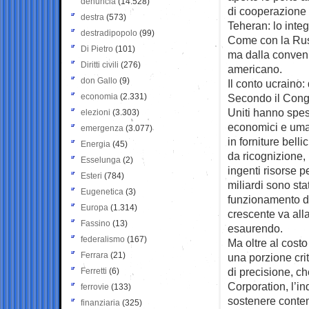
denuncia
(14.528)
di cooperazione 
destra
(573)
Teheran: lo integ
destradipopolo
(99)
Come con la Russ
Di Pietro
(101)
ma dalla conveni
Diritti civili
(276)
americano.
don Gallo
(9)
Il conto ucraino:
economia
(2.331)
Secondo il Congr
Uniti hanno speso 
elezioni
(3.303)
economici e umani
emergenza
(3.077)
in forniture bell
Energia
(45)
da ricognizione, 
Esselunga
(2)
ingenti risorse p
Esteri
(784)
miliardi sono sta
Eugenetica
(3)
funzionamento del
Europa
(1.314)
crescente va all
Fassino
(13)
esaurendo.
federalismo
(167)
Ma oltre al costo
Ferrara
(21)
una porzione crit
di precisione, c
Ferretti
(6)
Corporation, l’i
ferrovie
(133)
sostenere conte
finanziaria
(325)