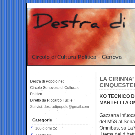
LA CIRINNA
Destra di Popolo.net
CINQUESTEL
Circolo Genovese di Cultura e
Politica
KO TECNICO D
Diretto da Riccardo Fucile
MARTELLI A O
Scrivici: destradipopolo@gmail.com
Gazzarra infuoca
Categorie
del M5S al Sena
Omnibus, su La7
100 giorni
(5)
Il tema del dibatt