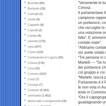
“Veramente le ba
Brunetta
(83)
Cirinnà .
Burlando
(26)
Il parlamentare 
Camogli
(2)
campione rappres
canile
(4)
un portavoce, co
Cappello
(8)
che raccoglie la 
Caprotti
(2)
una votazione on
Caritas
(6)
fatta”. E ammonis
carovita
(170)
contato male”.
casa
(247)
“Abbiamo contato
voi avete votato
Casini
(119)
“Tre persone in
Centrodestra in Liguria
(35)
Martelli — “Se 
Chiesa
(276)
dei portavoce ch
Cina
(10)
col gruppo e coi 
Comune
(342)
“Martelli, lascia
Coop
(7)
Parlamento è il
Cossiga
(7)
te non vota in Au
Costume
(5.581)
testo in Commiss
criminalità
(1.402)
“Ora il capogrup
democratici e progressisti
(19)
guadagnando una