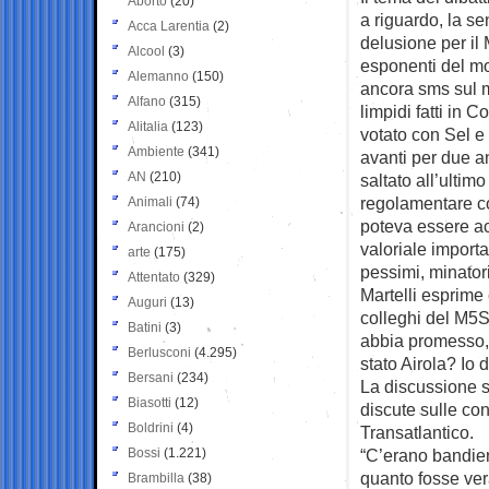
Aborto
(20)
a riguardo, la s
Acca Larentia
(2)
delusione per il
Alcool
(3)
esponenti del m
Alemanno
(150)
ancora sms sul m
Alfano
(315)
limpidi fatti in
Alitalia
(123)
votato con Sel e
Ambiente
(341)
avanti per due a
AN
(210)
saltato all’ulti
regolamentare co
Animali
(74)
poteva essere ac
Arancioni
(2)
valoriale import
arte
(175)
pessimi, minatori
Attentato
(329)
Martelli esprime 
Auguri
(13)
colleghi del M5S
Batini
(3)
abbia promesso, 
Berlusconi
(4.295)
stato Airola? Io 
Bersani
(234)
La discussione s
Biasotti
(12)
discute sulle con
Boldrini
(4)
Transatlantico.
Bossi
(1.221)
“C’erano bandier
quanto fosse ver
Brambilla
(38)