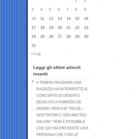
1
2
3
4
5
6
7
8
9
10
11
12
13
14
15
16
17
18
19
20
21
22
23
24
25
26
27
28
29
30
31
« Lug
Leggi gli ultimi articoli
inseriti
A TEMPIO PAUSANIA UNA
RAGAZZA HA INTERROTTO IL
CONCERTO DI DIODATO
DEDICATO A FABRIZIO DE
ANDRE’ PERCHÉ TRA GLI
SPETTATORI C’ERA MATTEO
SALVINI: “NON È POSSIBILE
CHE QUI SIA PRESENTE UNA
PERSONA CHE CON LE