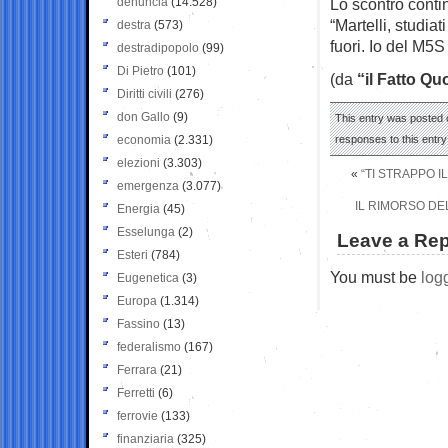
denuncia
(14.528)
Lo scontro conti
“Martelli, studia
destra
(573)
fuori. Io del M5
destradipopolo
(99)
Di Pietro
(101)
(da
“il Fatto Qu
Diritti civili
(276)
don Gallo
(9)
This entry was posted o
economia
(2.331)
responses to this entr
elezioni
(3.303)
«
“TI STRAPPO I
emergenza
(3.077)
IL RIMORSO DE
Energia
(45)
Esselunga
(2)
Leave a Rep
Esteri
(784)
You must be
log
Eugenetica
(3)
Europa
(1.314)
Fassino
(13)
federalismo
(167)
Ferrara
(21)
Ferretti
(6)
ferrovie
(133)
finanziaria
(325)