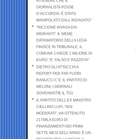
RITENERE CHE IL
GIORNALISTA FOSSE
D’ACCORDO. È STATO
MANIPOLATO DALL’INDAGATO”
“RICCIONE INVASA DAI
MIGRANTI”: IL MEME
DIFFAMATORIO DELLA LEGA
FINISCE IN TRIBUNALE, iL
COMUNE CHIEDE 1 MILIONE DI
EURO: “E’ FALSO E RAZZISTA”
DIETRO GLI ATTACCHI A
REPORT PER FAR FUORI
RANUCCI C’E’ IL PARTITO DI
MELONI, I GIORNALI
SOVRANISTIE IL TG1
IL PARTITO DELL’EX MINISTRO
CIELLINO LUPI, “NOI
MODERATI”, HA OTTENUTO
217MILA EURO DI
FINANZIAMENTI NEI PRIMI
SETTE MESI DELL’ANNO: È UN