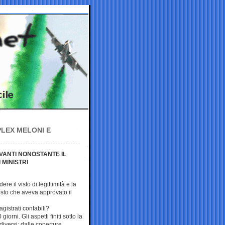
PLEX MELONI E
VANTI NONOSTANTE IL
 MINISTRI
e il visto di legittimità e la
osto che aveva approvato il
agistrati contabili?
orni. Gli aspetti finiti sotto la
iversi: dalle coperture