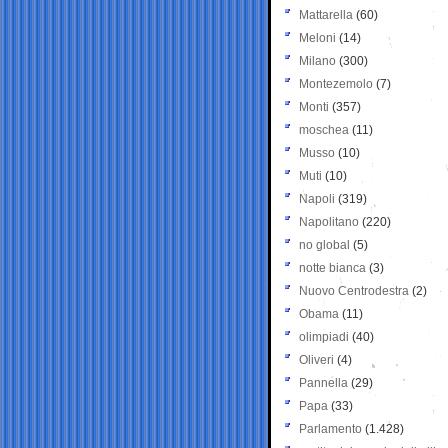
Mattarella
(60)
Meloni
(14)
Milano
(300)
Montezemolo
(7)
Monti
(357)
moschea
(11)
Musso
(10)
Muti
(10)
Napoli
(319)
Napolitano
(220)
no global
(5)
notte bianca
(3)
Nuovo Centrodestra
(2)
Obama
(11)
olimpiadi
(40)
Oliveri
(4)
Pannella
(29)
Papa
(33)
Parlamento
(1.428)