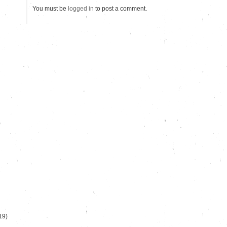
You must be
logged in
to post a comment.
)
19)