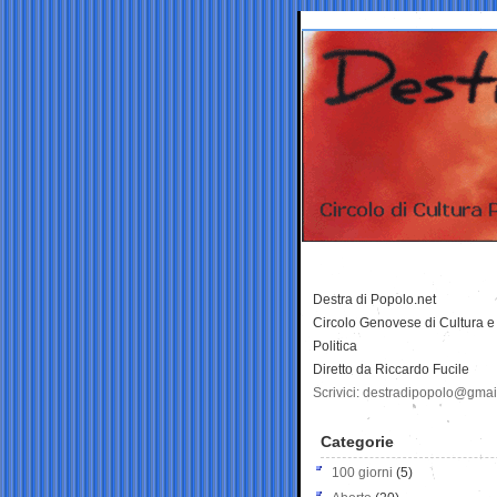
Destra di Popolo.net
Circolo Genovese di Cultura e
Politica
Diretto da Riccardo Fucile
Scrivici: destradipopolo@gma
Categorie
100 giorni
(5)