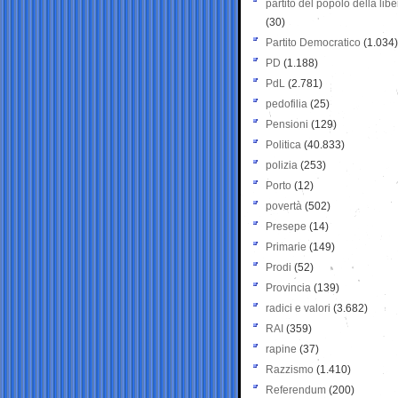
partito del popolo della libe
(30)
Partito Democratico
(1.034)
PD
(1.188)
PdL
(2.781)
pedofilia
(25)
Pensioni
(129)
Politica
(40.833)
polizia
(253)
Porto
(12)
povertà
(502)
Presepe
(14)
Primarie
(149)
Prodi
(52)
Provincia
(139)
radici e valori
(3.682)
RAI
(359)
rapine
(37)
Razzismo
(1.410)
Referendum
(200)