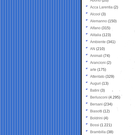
Aborto
(20)
Acca Larentia
(2)
Alcool
(3)
Alemanno
(150)
Alfano
(315)
Alitalia
(123)
Ambiente
(341)
AN
(210)
Animali
(74)
Arancioni
(2)
arte
(175)
Attentato
(329)
Auguri
(13)
Batini
(3)
Berlusconi
(4.295)
Bersani
(234)
Biasotti
(12)
Boldrini
(4)
Bossi
(1.221)
Brambilla
(38)