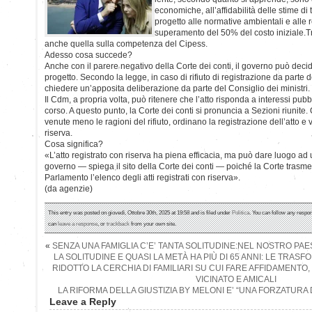
economiche, all’affidabilità delle stime di t
progetto alle normative ambientali e alle
superamento del 50% del costo iniziale.Tr
anche quella sulla competenza del Cipess.
Adesso cosa succede?
Anche con il parere negativo della Corte dei conti, il governo può decid
progetto. Secondo la legge, in caso di rifiuto di registrazione da parte d
chiedere un’apposita deliberazione da parte del Consiglio dei ministri.
Il Cdm, a propria volta, può ritenere che l’atto risponda a interessi pub
corso. A questo punto, la Corte dei conti si pronuncia a Sezioni riunite
venute meno le ragioni del rifiuto, ordinano la registrazione dell’atto e
riserva.
Cosa significa?
«L’atto registrato con riserva ha piena efficacia, ma può dare luogo ad 
governo — spiega il sito della Corte dei conti — poiché la Corte trasm
Parlamento l’elenco degli atti registrati con riserva».
(da agenzie)
This entry was posted on giovedì, Ottobre 30th, 2025 at 19:58 and is filed under
Politica
. You can follow any respon
can
leave a response
, or
trackback
from your own site.
«
SENZA UNA FAMIGLIA C’E’ TANTA SOLITUDINE:NEL NOSTRO PAES
LA SOLITUDINE E QUASI LA METÀ HA PIÙ DI 65 ANNI: LE TRAS
RIDOTTO LA CERCHIA DI FAMILIARI SU CUI FARE AFFIDAMENTO, 
VICINATO E AMICALI
LA RIFORMA DELLA GIUSTIZIA BY MELONI E’ “UNA FORZATURA 
Leave a Reply