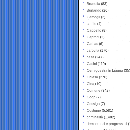
Brunetta
(83)
Burlando
(26)
Camogli
(2)
canile
(4)
Cappello
(8)
Caprotti
(2)
Caritas
(6)
carovita
(170)
casa
(247)
Casini
(119)
Centrodestra in Liguria
(35
Chiesa
(276)
Cina
(10)
Comune
(342)
Coop
(7)
Cossiga
(7)
Costume
(5.581)
criminalità
(1.402)
democratici e progressisti
(