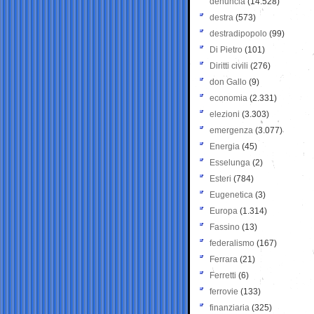
denuncia
(14.528)
destra
(573)
destradipopolo
(99)
Di Pietro
(101)
Diritti civili
(276)
don Gallo
(9)
economia
(2.331)
elezioni
(3.303)
emergenza
(3.077)
Energia
(45)
Esselunga
(2)
Esteri
(784)
Eugenetica
(3)
Europa
(1.314)
Fassino
(13)
federalismo
(167)
Ferrara
(21)
Ferretti
(6)
ferrovie
(133)
finanziaria
(325)