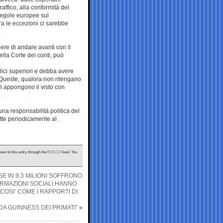
raffico, alla conformità del
 regole europee sul
a le eccezioni ci sarebbe
ere di andare avanti con il
ella Corte dei conti, può
blici superiori e debba avere
. Queste, qualora non ritengano
 vi appongono il visto con
una responsabilità politica del
ette periodicamente al
ses to this entry through the
RSS 2.0
feed. You
E IN 9,3 MILIONI SOFFRONO
FORMAZIONI SOCIALI HANNO
COSI’ COME I RAPPORTI DI
DA GUINNESS DEI PRIMATI”
»