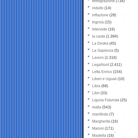
Immigrazione
(734)
indulto
(14)
inflazione
(26)
Ingroia
(15)
Interviste
(16)
la casta
(1.394)
La Destra
(45)
La Sapienza
(5)
Lavoro
(1.316)
LegaNord
(2.411)
Letta Enrico
(154)
Liberi e Uguali
(10)
Libia
(68)
Libri
(33)
Liguria Futurista
(25)
mafia
(543)
manifesto
(7)
Margherita
(16)
Maroni
(171)
Mastella
(16)