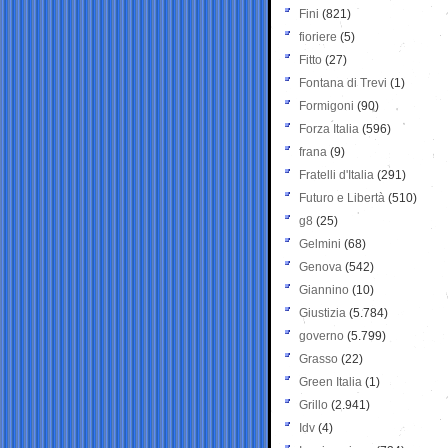
Fini
(821)
fioriere
(5)
Fitto
(27)
Fontana di Trevi
(1)
Formigoni
(90)
Forza Italia
(596)
frana
(9)
Fratelli d'Italia
(291)
Futuro e Libertà
(510)
g8
(25)
Gelmini
(68)
Genova
(542)
Giannino
(10)
Giustizia
(5.784)
governo
(5.799)
Grasso
(22)
Green Italia
(1)
Grillo
(2.941)
Idv
(4)