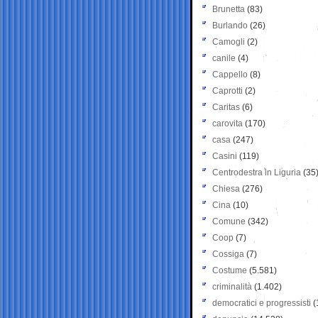
Brunetta
(83)
Burlando
(26)
Camogli
(2)
canile
(4)
Cappello
(8)
Caprotti
(2)
Caritas
(6)
carovita
(170)
casa
(247)
Casini
(119)
Centrodestra in Liguria
(35
Chiesa
(276)
Cina
(10)
Comune
(342)
Coop
(7)
Cossiga
(7)
Costume
(5.581)
criminalità
(1.402)
democratici e progressisti
(