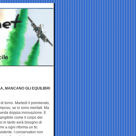
, MANCANO GLI EQUILIBRI
di torno. Martedì il premierato,
riposo, se lo sono meritati. Ma
 questa doppia innovazione. E
tangibile come il corpo dei
to in tanto avrà bisogno di
rre a ogni riforma un tic
esistente. I conservatori non