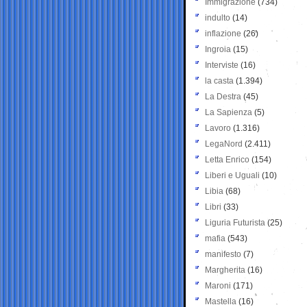
Immigrazione
(734)
indulto
(14)
inflazione
(26)
Ingroia
(15)
Interviste
(16)
la casta
(1.394)
La Destra
(45)
La Sapienza
(5)
Lavoro
(1.316)
LegaNord
(2.411)
Letta Enrico
(154)
Liberi e Uguali
(10)
Libia
(68)
Libri
(33)
Liguria Futurista
(25)
mafia
(543)
manifesto
(7)
Margherita
(16)
Maroni
(171)
Mastella
(16)