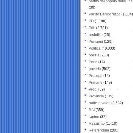
partito del popolo della libe
(30)
Partito Democratico
(1.034)
PD
(1.188)
PdL
(2.781)
pedofilia
(25)
Pensioni
(129)
Politica
(40.833)
polizia
(253)
Porto
(12)
povertà
(502)
Presepe
(14)
Primarie
(149)
Prodi
(52)
Provincia
(139)
radici e valori
(3.682)
RAI
(359)
rapine
(37)
Razzismo
(1.410)
Referendum
(200)