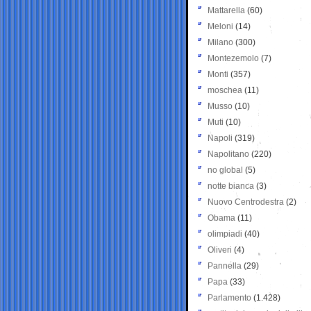
Mattarella
(60)
Meloni
(14)
Milano
(300)
Montezemolo
(7)
Monti
(357)
moschea
(11)
Musso
(10)
Muti
(10)
Napoli
(319)
Napolitano
(220)
no global
(5)
notte bianca
(3)
Nuovo Centrodestra
(2)
Obama
(11)
olimpiadi
(40)
Oliveri
(4)
Pannella
(29)
Papa
(33)
Parlamento
(1.428)