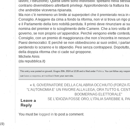
lavoro, l’istruzione). Questi ultimi sono indivisibili: spettano nella stess
contrario diverrebbero altrettanti privilegi. Approfondendo la frattura t
che andrebbe viceversa ripianata.
Ma non c’è nemmeno un limite ai superpoteri che il premierato reca in 
Consiglio. A leggere da cima a fondo la riforma, non vi si trova un rigo p
e il Parlamento della loro nobiltà perduta. Il primo deve rinunziare ai su
nomina del premier e lo scioglimento delle Camere. Che a loro volta 
governo, se non proprio un’appendice. Perché vengono elette contestu
Consiglio, con un premio di maggioranza che non s’incontra in nessun’a
Paesi democratici. E perché se non obbediscono ai suoi ordini, i parla
perdendo lo scranno e lo stipendio. Pesi senza contrappesi. Dopotutto, 
della doppia riforma che ci cade sul groppone.
Michele Ainis
(da repubblica.it)
)
This entry was posted on giovedì, Giugno 20th, 2024 at 12:28 and is filed under
Politica
. You can follow any respon
can
leave a response
, or
trackback
from your own site.
«
IL GOVERNATORE DELLA CALABRIA OCCHIUTO (FORZA ITAL
“L’AUTONOMIA E’ UN FAVORE ALLA LEGA, ORA TUTTO IL CE
BOOMERNAG ELETTORALE”
SE L’IDIOZIA FOSSE ORO, L’ITALIA SAREBBE IL 
Leave a
Reply
You must be
logged in
to post a comment.
19)