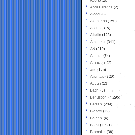
Aborto
(20)
Acca Larentia
(2)
Alcool
(3)
Alemanno
(150)
Alfano
(315)
Alitalia
(123)
Ambiente
(341)
AN
(210)
Animali
(74)
Arancioni
(2)
arte
(175)
Attentato
(329)
Auguri
(13)
Batini
(3)
Berlusconi
(4.295)
Bersani
(234)
Biasotti
(12)
Boldrini
(4)
Bossi
(1.221)
Brambilla
(38)