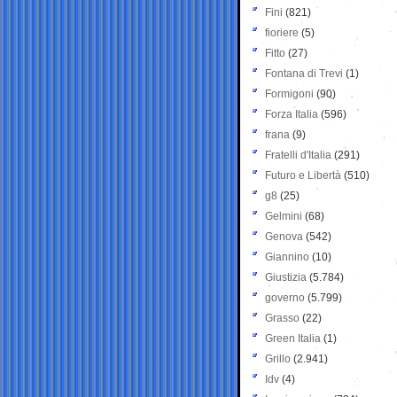
Fini
(821)
fioriere
(5)
Fitto
(27)
Fontana di Trevi
(1)
Formigoni
(90)
Forza Italia
(596)
frana
(9)
Fratelli d'Italia
(291)
Futuro e Libertà
(510)
g8
(25)
Gelmini
(68)
Genova
(542)
Giannino
(10)
Giustizia
(5.784)
governo
(5.799)
Grasso
(22)
Green Italia
(1)
Grillo
(2.941)
Idv
(4)