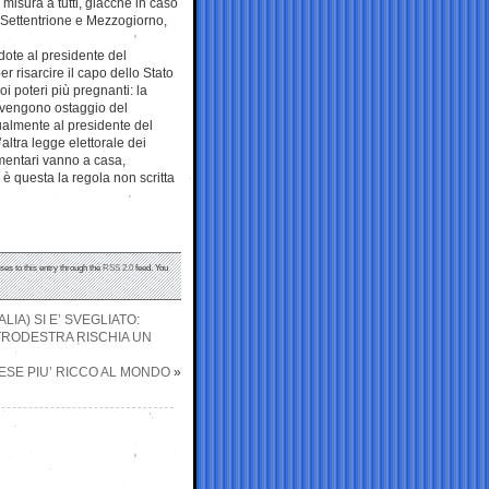
a misura a tutti, giacché in caso
ra Settentrione e Mezzogiorno,
dote al presidente del
er risarcire il capo dello Stato
oi poteri più pregnanti: la
divengono ostaggio del
almente al presidente del
ltra legge elettorale dei
mentari vanno a casa,
è questa la regola non scritta
ses to this entry through the
RSS 2.0
feed. You
IA) SI E’ SVEGLIATO:
NTRODESTRA RISCHIA UN
PAESE PIU’ RICCO AL MONDO
»