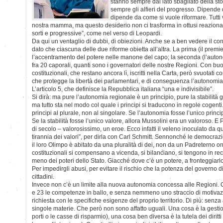
stanno sempre dal lato sbagliato della stor
sempre gli alfieri del progresso. Dipende 
dipende da come si vuole riformare. Tutti
nostra mamma, ma questo desiderio non ci trasforma in ottusi reazionar
sorti e progressive”, come nel verso di Leopardi.
Da qui un ventaglio di dubbi, di obiezioni. Anche se a ben vedere il con
dato che ciascuna delle due riforme obietta all’altra. La prima (il premi
l’accentramento del potere nelle manone del capo; la seconda (l’autono
fra 20 caporali, quanti sono i governatori delle nostre Regioni. Con bu
costituzionali, che restano ancora lì, iscritti nella Carta, però svuotati c
che protegge la libertà dei parlamentari, e di conseguenza l’autonomi
L’articolo 5, che definisce la Repubblica italiana “una e indivisibile”.
Si dirà: ma pure l’autonomia regionale è un principio, pure la stabilità 
ma tutto sta nel modo col quale i principi si traducono in regole cogenti. 
principi al plurale, non al singolare. Se l’autonomia fosse l’unico princi
Se la stabilità fosse l’unico valore, allora Mussolini era un valoroso. E 
di secolo – valorosissimo, un eroe. Ecco infatti il veleno inoculato da q
tirannia dei valori”, per dirla con Carl Schmitt. Sennonché le democrazie
il loro Olimpo è abitato da una pluralità di dei, non da un Padreterno on
costituzionali si compensano a vicenda, si bilanciano, si tengono in rec
meno dei poteri dello Stato. Giacché dove c’è un potere, a fronteggiarl
Per impedirgli abusi, per evitare il rischio che la potenza del governo
cittadini.
Invece non c’è un limite alla nuova autonomia concessa alle Regioni. 
e 23 le competenze in ballo, e senza nemmeno uno straccio di motiva
richiesta con le specifiche esigenze del proprio territorio. Di più: senza 
singole materie. Che però non sono affatto uguali. Una cosa è la gestio
porti o le casse di risparmio), una cosa ben diversa è la tutela dei diritti