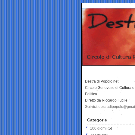
Destra di Popolo.net
Circolo Genovese di Cultura e
Politica
Diretto da Riccardo Fucile
Scrivici: destradipopolo@gma
Categorie
100 giorni
(5)