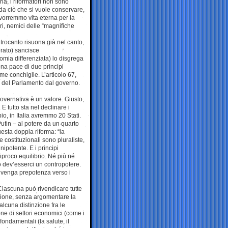
ia, i riformatori non sono
da ciò che si vuole conservare,
 vorremmo vita eterna per la
i, nemici delle “magnifiche
trocanto risuona già nel canto,
erato) sancisce
mia differenziata) lo disgrega
ona pace di due principi
ome conchiglie. L’articolo 67,
a del Parlamento dal governo.
governativa è un valore. Giusto,
E tutto sta nel declinare i
pio, in Italia avremmo 20 Stati.
Putin – al potere da un quarto
uesta doppia riforma: “la
 costituzionali sono pluraliste,
nipotente. E i principi
iproco equilibrio. Né più né
o dev’esserci un contropotere.
 divenga prepotenza verso i
Ciascuna può rivendicare tutte
zione, senza argomentare la
alcuna distinzione fra le
ne di settori economici (come i
 fondamentali (la salute, il