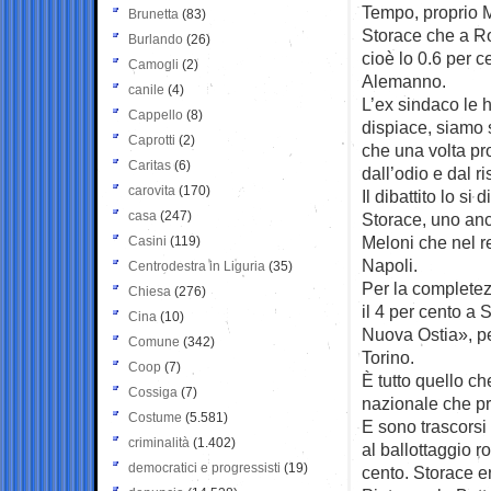
Tempo, proprio M
Brunetta
(83)
Storace che a Ro
Burlando
(26)
cioè lo 0.6 per 
Camogli
(2)
Alemanno.
canile
(4)
L’ex sindaco le h
Cappello
(8)
dispiace, siamo 
Caprotti
(2)
che una volta pro
Caritas
(6)
dall’odio e dal r
carovita
(170)
Il dibattito lo si
casa
(247)
Storace, uno anc
Meloni che nel re
Casini
(119)
Napoli.
Centrodestra in Liguria
(35)
Per la completez
Chiesa
(276)
il 4 per cento a
Cina
(10)
Nuova Ostia», per
Comune
(342)
Torino.
Coop
(7)
È tutto quello ch
Cossiga
(7)
nazionale che pre
Costume
(5.581)
E sono trascorsi
criminalità
(1.402)
al ballottaggio r
democratici e progressisti
(19)
cento. Storace e