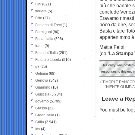
Fini
(821)
più che banale su
fioriere
(5)
conclude Venezi
Eravamo rimasti a
Fitto
(27)
poco da dire, se
Fontana di Trevi
(1)
Basta citare Totò
Formigoni
(90)
appartenimmo à
Forza Italia
(596)
frana
(9)
Mattia Feltri
Fratelli d'Italia
(291)
(da “
La Stampa
Futuro e Libertà
(510)
This entry was posted o
g8
(25)
responses to this entr
Gelmini
(68)
Genova
(542)
«
TIMORI E RANCORI
“NIENTE OLIMPIA
Giannino
(10)
Giustizia
(5.784)
Leave a Rep
governo
(5.799)
Grasso
(22)
You must be
log
Green Italia
(1)
Grillo
(2.941)
Idv
(4)