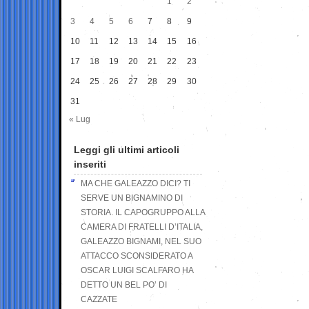
1
2
3
4
5
6
7
8
9
10
11
12
13
14
15
16
17
18
19
20
21
22
23
24
25
26
27
28
29
30
31
« Lug
Leggi gli ultimi articoli
inseriti
MA CHE GALEAZZO DICI? TI
SERVE UN BIGNAMINO DI
STORIA. IL CAPOGRUPPO ALLA
CAMERA DI FRATELLI D’ITALIA,
GALEAZZO BIGNAMI, NEL SUO
ATTACCO SCONSIDERATO A
OSCAR LUIGI SCALFARO HA
DETTO UN BEL PO’ DI
CAZZATE