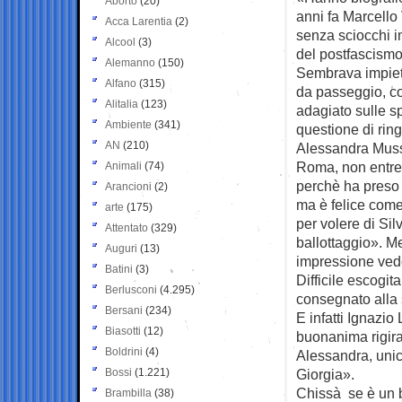
Aborto
(20)
anni fa Marcello 
Acca Larentia
(2)
senza sciocchi im
Alcool
(3)
del postfascismo
Alemanno
(150)
Sembrava impieto
Alfano
(315)
da passeggio, c
Alitalia
(123)
adagiato sulle s
Ambiente
(341)
questione di ring
AN
(210)
Alessandra Mussol
Roma, non entre
Animali
(74)
perchè ha preso 
Arancioni
(2)
ma è felice com
arte
(175)
per volere di Sil
Attentato
(329)
ballottaggio». Me
Auguri
(13)
impressione vede
Batini
(3)
Difficile escogit
Berlusconi
(4.295)
consegnato alla s
Bersani
(234)
E infatti Ignazio
Biasotti
(12)
buonanima rigira
Boldrini
(4)
Alessandra, unic
Bossi
(1.221)
Giorgia».
Chissà se è un b
Brambilla
(38)