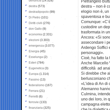
denuncia
(14.528)
Pietrangelo Butta
destra – non è c
destra
(573)
elogio non è, un
destradipopolo
(99)
spaventosa e buf
Di Pietro
(101)
Comunque: «C’è st
Diritti civili
(276)
custodire un dep
don Gallo
(9)
trasformata in un
economia
(2.331)
Ancora: «Si son
elezioni
(3.303)
assecondare i peg
emergenza
(3.077)
Ardengo Soffici 
Energia
(45)
personaggi».
Esselunga
(2)
Cioè, ha fatto la
Anche Marcello V
Esteri
(784)
difficoltà ad an
Eugenetica
(3)
Si direbbe che al
Europa
(1.314)
berlusconiano ch
Fassino
(13)
«L’idea di An di 
federalismo
(167)
Alemanno hanno 
Ferrara
(21)
Culmina, intende
Ferretti
(6)
uno dei loro, in
ferrovie
(133)
campagna elettora
finanziaria
(325)
che la dialettica