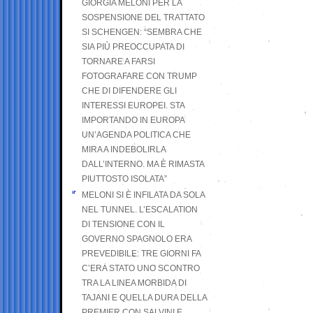
GIORGIA MELONI PER LA
SOSPENSIONE DEL TRATTATO
SI SCHENGEN: “SEMBRA CHE
SIA PIÙ PREOCCUPATA DI
TORNARE A FARSI
FOTOGRAFARE CON TRUMP
CHE DI DIFENDERE GLI
INTERESSI EUROPEI. STA
IMPORTANDO IN EUROPA
UN’AGENDA POLITICA CHE
MIRA A INDEBOLIRLA
DALL’INTERNO. MA È RIMASTA
PIUTTOSTO ISOLATA”
MELONI SI È INFILATA DA SOLA
NEL TUNNEL. L’ESCALATION
DI TENSIONE CON IL
GOVERNO SPAGNOLO ERA
PREVEDIBILE: TRE GIORNI FA
C’ERA STATO UNO SCONTRO
TRA LA LINEA MORBIDA DI
TAJANI E QUELLA DURA DELLA
PREMIER CON SALVINI E