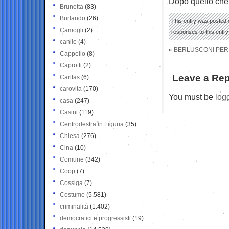
Dopo quello che 
Brunetta
(83)
Burlando
(26)
This entry was posted 
Camogli
(2)
responses to this entr
canile
(4)
«
BERLUSCONI PERD
Cappello
(8)
Caprotti
(2)
Leave a Rep
Caritas
(6)
carovita
(170)
You must be
log
casa
(247)
Casini
(119)
Centrodestra in Liguria
(35)
Chiesa
(276)
Cina
(10)
Comune
(342)
Coop
(7)
Cossiga
(7)
Costume
(5.581)
criminalità
(1.402)
democratici e progressisti
(19)