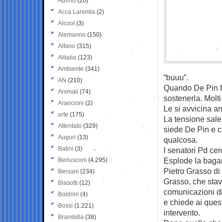
Aborto
(20)
Acca Larentia
(2)
Alcool
(3)
Alemanno
(150)
Alfano
(315)
Alitalia
(123)
Ambiente
(341)
“buuu”.
AN
(210)
Quando De Pin fin
Animali
(74)
sostenerla. Molti
Arancioni
(2)
Le si avvicina a
arte
(175)
La tensione sale
Attentato
(329)
siede De Pin e c
Auguri
(13)
qualcosa.
Batini
(3)
I senatori Pd cer
Esplode la bagar
Berlusconi
(4.295)
Pietro Grasso di 
Bersani
(234)
Grasso, che stava
Biasotti
(12)
comunicazioni di
Boldrini
(4)
e chiede ai ques
Bossi
(1.221)
intervento.
Brambilla
(38)