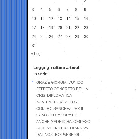
1
2
3
4
5
6
7
8
9
10
11
12
13
14
15
16
17
18
19
20
21
22
23
24
25
26
27
28
29
30
31
« Lug
Leggi gli ultimi articoli
inseriti
GRAZIE GIORGIA! L’UNICO
EFFETTO CONCRETO DELLA
CRISI DIPLOMATICA
SCATENATA DA MELONI
CONTRO SANCHEZ PER IL
CASO CEUTA? ORA CHE
ANCHE MADRID HA SOSPESO
SCHENGEN PER CHI ARRIVA
DAL NOSTRO PAESE, GLI