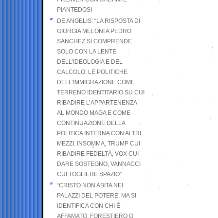
PIANTEDOSI
DE ANGELIS: “LA RISPOSTA DI
GIORGIA MELONI A PEDRO
SANCHEZ SI COMPRENDE
SOLO CON LA LENTE
DELL’IDEOLOGIA E DEL
CALCOLO: LE POLITICHE
DELL’IMMIGRAZIONE COME
TERRENO IDENTITARIO SU CUI
RIBADIRE L’APPARTENENZA
AL MONDO MAGA E COME
CONTINUAZIONE DELLA
POLITICA INTERNA CON ALTRI
MEZZI. INSOMMA, TRUMP CUI
RIBADIRE FEDELTÀ, VOX CUI
DARE SOSTEGNO, VANNACCI
CUI TOGLIERE SPAZIO”
“CRISTO NON ABITA NEI
PALAZZI DEL POTERE, MA SI
IDENTIFICA CON CHI È
AFFAMATO, FORESTIERO O