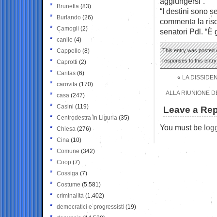
aggiungersi”.
Brunetta
(83)
“I destini sono s
Burlando
(26)
commenta la riso
Camogli
(2)
senatori Pdl. “È
canile
(4)
Cappello
(8)
This entry was posted o
responses to this entr
Caprotti
(2)
Caritas
(6)
«
LA DISSIDE
carovita
(170)
ALLA RIUNIONE D
casa
(247)
Casini
(119)
Leave a Rep
Centrodestra in Liguria
(35)
You must be
log
Chiesa
(276)
Cina
(10)
Comune
(342)
Coop
(7)
Cossiga
(7)
Costume
(5.581)
criminalità
(1.402)
democratici e progressisti
(19)