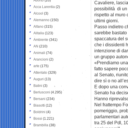
Aborto
(20)
Cavaliere, lascia
Acca Larentia
(2)
possibilità di un
Alcool
(3)
rispetto al muro 
Alemanno
(150)
ultimi giorni.
Passo indietro ch
Alfano
(315)
sarebbe bastato 
Alitalia
(123)
spaccatura del su
Ambiente
(341)
che i dissidenti 
AN
(210)
intenzione di da
Animali
(74)
un gruppo auto
Arancioni
(2)
«Prendiamo una 
arte
(175)
fatto sapere poco
Attentato
(329)
al Senato, riunit
Auguri
(13)
dire sì o no all’e
Batini
(3)
E dopo una convu
Senato ha deciso
Berlusconi
(4.295)
Hanno riprevalso 
Bersani
(234)
Nel frattempo F
Biasotti
(12)
pomeriggio, pro
Boldrini
(4)
parlamentari aut
Bossi
(1.221)
tra 25 del Pdl, 
Brambilla
(38)