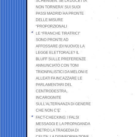
SCHENGEN. SE LA DUCETTA
NON TORNERA’ SUI SUOI
PASSI MADRID HA PRONTE
DELLE MISURE
“PROPORZIONALI
LE “FRANCHE TIRATRICI”
SONO PRONTE AD
AFFOSSARE (DI NUOVO) LA
LEGGE ELETTORALE? IL
BLUFF SULLE PREFERENZE
ANNUNCIATO CON TONI
TRIONFALISTICI DA MELONI E
ALLEATI FA INCAZZARE LE
PARLAMENTARI DEL
CENTRODESTRA,
INCAROGNITE
SULL’ALTERNANZA DI GENERE
CHE NON C’E’
FACT-CHECKING: I FALSI
MESSAGGI E LA PROPAGANDA
DIETRO LA TRAGEDIA DI
CEUTA: LA DISINFORMAZIONE