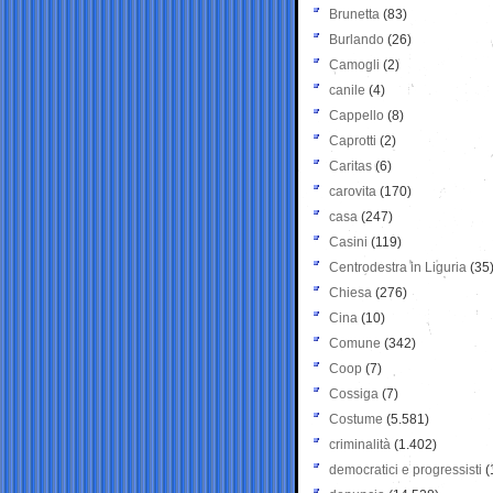
Brunetta
(83)
Burlando
(26)
Camogli
(2)
canile
(4)
Cappello
(8)
Caprotti
(2)
Caritas
(6)
carovita
(170)
casa
(247)
Casini
(119)
Centrodestra in Liguria
(35
Chiesa
(276)
Cina
(10)
Comune
(342)
Coop
(7)
Cossiga
(7)
Costume
(5.581)
criminalità
(1.402)
democratici e progressisti
(