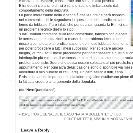
vacanze alle Maldive, considerate uno schiaffo alla povertà .
E tra questi c’è anche chi si è sentito tradito e imbarazzato dal
comportamento della deputata.
La parte interessante della vicenda è che la Ehm ha però risposto
nei commenti a chi le segnalava la questione delle rendicontazioni
ferme da febbraio. Pare infatti che per quanto riguarda la Ehm ci sia
un problema tecnico dietro lo stop:
“Dati i svariati commenti sulla rendicontazione, fornisco con piacere
le necessarie delucidazioni: a causa di un problema tecnico non
riesco a completare la rendicontazione del mese febbraio, dirimente
per poter procedere a tutti i mesi successivi. Per spiegare ancora
meglio, va “chiuso” il mese precedente per poter passare a quello succ
interloquito più volte con il webmaster in merito, abbiamo tentato svaria
problema persiste. Spero che possa essere sbloccato al più presto,ho
appuntamento. Per ogni altra delucidazione sono disponibile via mess
addirittura il mio numero di cellulare). Un caro saluto a tutti, Yana
E visto che anche le precedenti piattaforme grilline risultavano piene di
fa fatica a credere all’argomento della deputata.
(da “
NextQuotidiano”
)
This entry was posted on domenica, Dicembre 29th, 2019 at 15:46 and is filed under
Costume
. You can follow an
feed. You can
leave a response
, or
trackback
from your own site.
«
ISPETTORE SENALDI, IL CASO “PATATA BOLLENTE” E’ TUO
CONTE METTE IL M5S IN MINORANZA NE
Leave a Reply