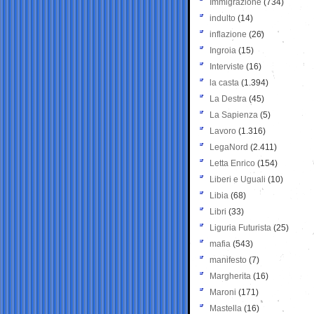
Immigrazione
(734)
indulto
(14)
inflazione
(26)
Ingroia
(15)
Interviste
(16)
la casta
(1.394)
La Destra
(45)
La Sapienza
(5)
Lavoro
(1.316)
LegaNord
(2.411)
Letta Enrico
(154)
Liberi e Uguali
(10)
Libia
(68)
Libri
(33)
Liguria Futurista
(25)
mafia
(543)
manifesto
(7)
Margherita
(16)
Maroni
(171)
Mastella
(16)