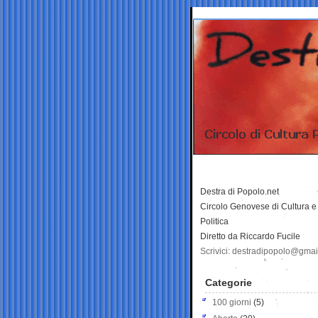
Destra di Popolo.net
Circolo Genovese di Cultura e
Politica
Diretto da Riccardo Fucile
Scrivici: destradipopolo@gma
Categorie
100 giorni
(5)