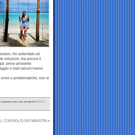
essivo. Ho sollecitato ed
te soluzioni, ma ancora il
 già preso prossimo
aggio o mail (alcuni hanno
 errori e problematiche, non si
y responses to this entry through the
RSS 2.0
L CONSIGLIO DEI MINISTRI
»