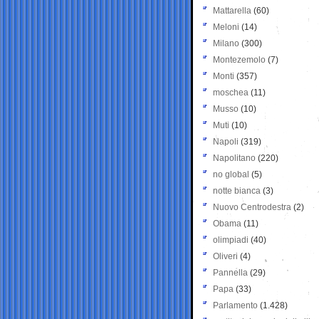
Mattarella
(60)
Meloni
(14)
Milano
(300)
Montezemolo
(7)
Monti
(357)
moschea
(11)
Musso
(10)
Muti
(10)
Napoli
(319)
Napolitano
(220)
no global
(5)
notte bianca
(3)
Nuovo Centrodestra
(2)
Obama
(11)
olimpiadi
(40)
Oliveri
(4)
Pannella
(29)
Papa
(33)
Parlamento
(1.428)