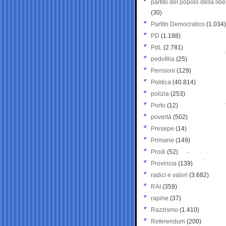
partito del popolo della libe
(30)
Partito Democratico
(1.034)
PD
(1.188)
PdL
(2.781)
pedofilia
(25)
Pensioni
(129)
Politica
(40.814)
polizia
(253)
Porto
(12)
povertà
(502)
Presepe
(14)
Primarie
(149)
Prodi
(52)
Provincia
(139)
radici e valori
(3.682)
RAI
(359)
rapine
(37)
Razzismo
(1.410)
Referendum
(200)