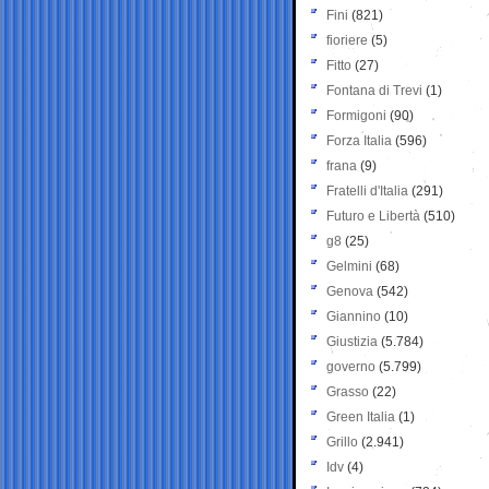
Fini
(821)
fioriere
(5)
Fitto
(27)
Fontana di Trevi
(1)
Formigoni
(90)
Forza Italia
(596)
frana
(9)
Fratelli d'Italia
(291)
Futuro e Libertà
(510)
g8
(25)
Gelmini
(68)
Genova
(542)
Giannino
(10)
Giustizia
(5.784)
governo
(5.799)
Grasso
(22)
Green Italia
(1)
Grillo
(2.941)
Idv
(4)