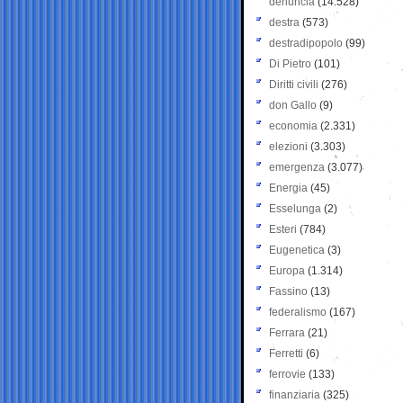
denuncia
(14.528)
destra
(573)
destradipopolo
(99)
Di Pietro
(101)
Diritti civili
(276)
don Gallo
(9)
economia
(2.331)
elezioni
(3.303)
emergenza
(3.077)
Energia
(45)
Esselunga
(2)
Esteri
(784)
Eugenetica
(3)
Europa
(1.314)
Fassino
(13)
federalismo
(167)
Ferrara
(21)
Ferretti
(6)
ferrovie
(133)
finanziaria
(325)