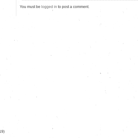
You must be
logged in
to post a comment.
)
19)