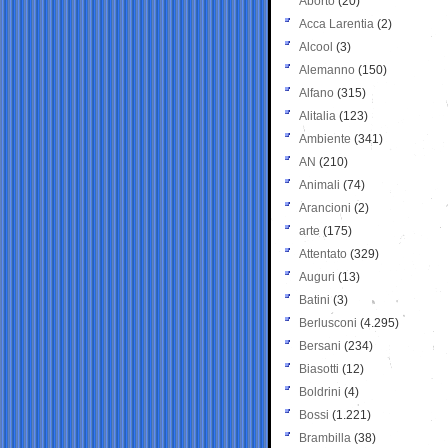
Aborto
(20)
Acca Larentia
(2)
Alcool
(3)
Alemanno
(150)
Alfano
(315)
Alitalia
(123)
Ambiente
(341)
AN
(210)
Animali
(74)
Arancioni
(2)
arte
(175)
Attentato
(329)
Auguri
(13)
Batini
(3)
Berlusconi
(4.295)
Bersani
(234)
Biasotti
(12)
Boldrini
(4)
Bossi
(1.221)
Brambilla
(38)