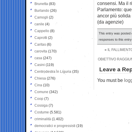
consensi. Ma il 
Brunetta
(83)
Parlamento: quei
Burlando
(26)
ancor più solida 
Camogli
(2)
(da agenzie)
canile
(4)
Cappello
(8)
This entry was posted o
Caprotti
(2)
responses to this entr
Caritas
(6)
«
IL FALLIMENT
carovita
(170)
casa
(247)
OBIETTIVO RAGGIU
Casini
(119)
Leave a Rep
Centrodestra in Liguria
(35)
Chiesa
(276)
You must be
log
Cina
(10)
Comune
(342)
Coop
(7)
Cossiga
(7)
Costume
(5.581)
criminalità
(1.402)
democratici e progressisti
(19)