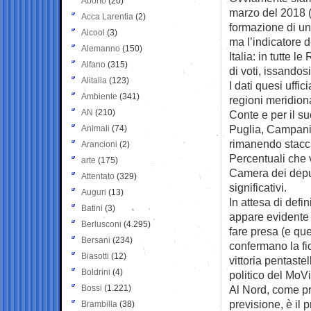
Aborto
(20)
marzo del 2018 (
Acca Larentia
(2)
formazione di un
Alcool
(3)
ma l’indicatore 
Alemanno
(150)
Italia: in tutte l
Alfano
(315)
di voti, issandos
Alitalia
(123)
I dati quesi uffic
Ambiente
(341)
regioni meridion
AN
(210)
Conte e per il su
Puglia, Campania
Animali
(74)
rimanendo staccat
Arancioni
(2)
Percentuali che v
arte
(175)
Camera dei deput
Attentato
(329)
significativi.
Auguri
(13)
In attesa di defin
Batini
(3)
appare evidente 
Berlusconi
(4.295)
fare presa (e que
Bersani
(234)
confermano la fid
Biasotti
(12)
vittoria pentaste
Boldrini
(4)
politico del MoV
Bossi
(1.221)
Al Nord, come pre
previsione, è il p
Brambilla
(38)