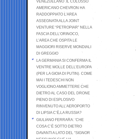
VENEZUELANO .IL COLOSSO
AMERICANO CHEVRON HA
RADDOPPIATO L’AREA
ASSEGNATA ALLA JOINT
VENTURE “PETROPIAR” NELLA
FASCIA DELL’ORINOCO,
L’AREA CHE OSPITA LE
MAGGIORI RISERVE MONDIALI
DI GREGGIO
LA GERMANIA SI CONFERMA IL
VENTRE MOLLE DELL’EUROPA
(PER LA GIOIA DI PUTIN). COME
MAI I TEDESCHI NON
VOGLIONO AMMETTERE CHE
DIETRO AL CASO DEL DRONE
PIENO DI ESPLOSIVO
RINVENUTO ALL’AEROPORTO
DI LIPSIA C’È LA RUSSIA?
GIULIANO FERRARA: ’CHE
COSA C’È SOTTO DIETRO
DAVANTI A LATO DEL “SIGNOR