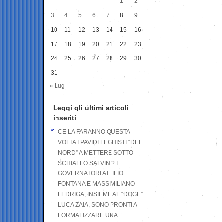
1
2
3
4
5
6
7
8
9
10
11
12
13
14
15
16
17
18
19
20
21
22
23
24
25
26
27
28
29
30
31
« Lug
Leggi gli ultimi articoli
inseriti
CE LA FARANNO QUESTA
VOLTA I PAVIDI LEGHISTI “DEL
NORD” A METTERE SOTTO
SCHIAFFO SALVINI? I
GOVERNATORI ATTILIO
FONTANA E MASSIMILIANO
FEDRIGA, INSIEME AL “DOGE”
LUCA ZAIA, SONO PRONTI A
FORMALIZZARE UNA