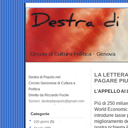
LA LETTERA
Destra di Popolo.net
PAGARE PIU
Circolo Genovese di Cultura e
Politica
L’APPELLO AI 
Diretto da Riccardo Fucile
Scrivici: destradipopolo@gmail.com
Più di 250 miliar
World Economic 
Categorie
introdurre tasse 
miglioramento dei
100 giorni
(5)
nostra richiesta 