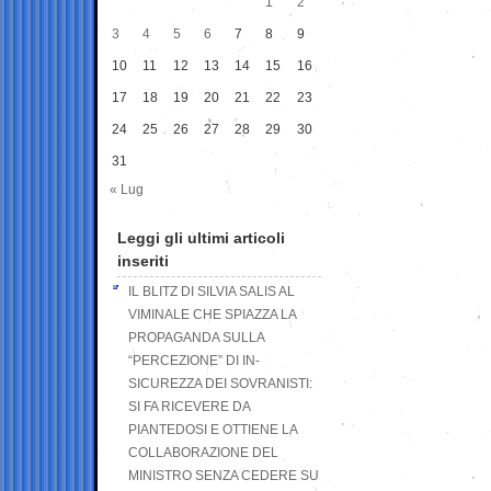
1
2
3
4
5
6
7
8
9
10
11
12
13
14
15
16
17
18
19
20
21
22
23
24
25
26
27
28
29
30
31
« Lug
Leggi gli ultimi articoli
inseriti
IL BLITZ DI SILVIA SALIS AL
VIMINALE CHE SPIAZZA LA
PROPAGANDA SULLA
“PERCEZIONE” DI IN-
SICUREZZA DEI SOVRANISTI:
SI FA RICEVERE DA
PIANTEDOSI E OTTIENE LA
COLLABORAZIONE DEL
MINISTRO SENZA CEDERE SU