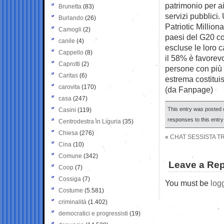
patrimonio per aiu
Brunetta
(83)
servizi pubblici
Burlando
(26)
Patriotic Million
Camogli
(2)
paesi del G20 con
canile
(4)
escluse le loro c
Cappello
(8)
il 58% è favorev
Caprotti
(2)
persone con più d
Caritas
(6)
estrema costitui
carovita
(170)
(da Fanpage)
casa
(247)
This entry was posted o
Casini
(119)
responses to this entr
Centrodestra in Liguria
(35)
Chiesa
(276)
«
CHAT SESSISTA TR
Cina
(10)
Comune
(342)
Leave a Rep
Coop
(7)
Cossiga
(7)
You must be
log
Costume
(5.581)
criminalità
(1.402)
democratici e progressisti
(19)