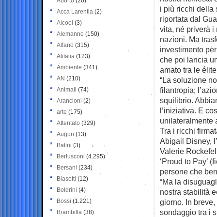
Aborto
(20)
i più ricchi della
Acca Larentia
(2)
riportata dal Gua
Alcool
(3)
vita, né priverà 
Alemanno
(150)
nazioni. Ma tras
Alfano
(315)
investimento per 
Alitalia
(123)
che poi lancia un
Ambiente
(341)
amato tra le éli
AN
(210)
“La soluzione no
filantropia; l’az
Animali
(74)
squilibrio. Abbia
Arancioni
(2)
l’iniziativa. E c
arte
(175)
unilateralmente a
Attentato
(329)
Tra i ricchi firm
Auguri
(13)
Abigail Disney, 
Batini
(3)
Valerie Rockefell
Berlusconi
(4.295)
‘Proud to Pay’ (fi
Bersani
(234)
persone che ben
Biasotti
(12)
“Ma la disuguagli
Boldrini
(4)
nostra stabilità
Bossi
(1.221)
giorno. In breve
sondaggio tra i s
Brambilla
(38)