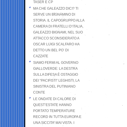
TASER E CP
MA CHE GALEAZZO DICI? TI
SERVE UN BIGNAMINO DI
STORIA. IL CAPOGRUPPO ALLA
CAMERA DI FRATELLI D’ITALIA,
GALEAZZO BIGNAMI, NEL SUO
ATTACCO SCONSIDERATO A
OSCAR LUIGI SCALFARO HA
DETTO UN BEL PO’ DI
CAZZATE
SIAMO FERMI AL GOVERNO
GIALLOVERDE: LA DESTRA
SULLA DIFESA È OSTAGGIO
DEI “PACIFISTI” LEGHISTI, LA
SINISTRA DEL PUTINIANO
CONTE
LE ONDATE DI CALORE DI
QUEST’ESTATE HANNO
PORTATO TEMPERATURE
RECORD IN TUTTA EUROPA E
UNA SICCITA’ MAI VISTA. I