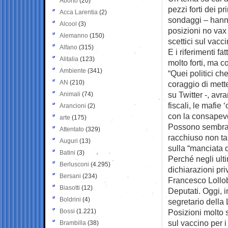
Aborto
(20)
pezzi forti dei pr
Acca Larentia
(2)
sondaggi – hanno
Alcool
(3)
posizioni no vax 
Alemanno
(150)
scettici sul vacc
Alfano
(315)
E i riferimenti f
Alitalia
(123)
molto forti, ma c
Ambiente
(341)
“Quei politici ch
AN
(210)
coraggio di mett
su Twitter -, avr
Animali
(74)
fiscali, le mafie
Arancioni
(2)
con la consapev
arte
(175)
Possono sembrare 
Attentato
(329)
racchiuso non tan
Auguri
(13)
sulla “manciata di
Batini
(3)
Perché negli ulti
Berlusconi
(4.295)
dichiarazioni pri
Bersani
(234)
Francesco Lollob
Biasotti
(12)
Deputati. Oggi, i
Boldrini
(4)
segretario della
Bossi
(1.221)
Posizioni molto s
sul vaccino per i
Brambilla
(38)