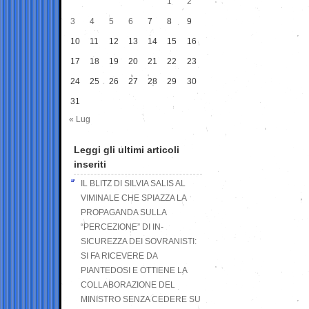
1
2
3
4
5
6
7
8
9
10
11
12
13
14
15
16
17
18
19
20
21
22
23
24
25
26
27
28
29
30
31
« Lug
Leggi gli ultimi articoli
inseriti
IL BLITZ DI SILVIA SALIS AL
VIMINALE CHE SPIAZZA LA
PROPAGANDA SULLA
“PERCEZIONE” DI IN-
SICUREZZA DEI SOVRANISTI:
SI FA RICEVERE DA
PIANTEDOSI E OTTIENE LA
COLLABORAZIONE DEL
MINISTRO SENZA CEDERE SU