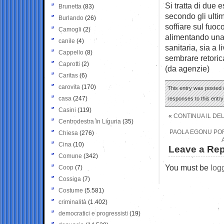
Si tratta di due e
Brunetta
(83)
secondo gli ultim
Burlando
(26)
soffiare sul fuoc
Camogli
(2)
alimentando una 
canile
(4)
sanitaria, sia a
Cappello
(8)
sembrare retorica
Caprotti
(2)
(da agenzie)
Caritas
(6)
carovita
(170)
This entry was posted o
casa
(247)
responses to this entr
Casini
(119)
«
CONTINUA IL DEL
Centrodestra in Liguria
(35)
PAOLA EGONU PORT
Chiesa
(276)
Cina
(10)
Leave a Rep
Comune
(342)
You must be
log
Coop
(7)
Cossiga
(7)
Costume
(5.581)
criminalità
(1.402)
democratici e progressisti
(19)