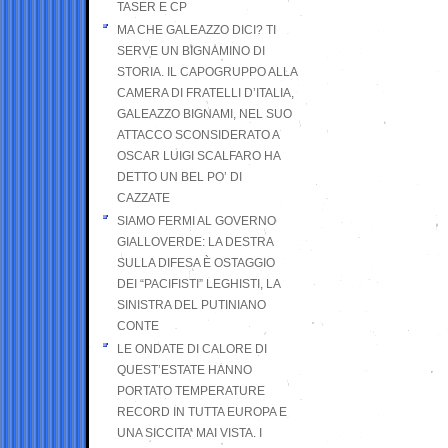
TASER E CP
MA CHE GALEAZZO DICI? TI
SERVE UN BIGNAMINO DI
STORIA. IL CAPOGRUPPO ALLA
CAMERA DI FRATELLI D’ITALIA,
GALEAZZO BIGNAMI, NEL SUO
ATTACCO SCONSIDERATO A
OSCAR LUIGI SCALFARO HA
DETTO UN BEL PO’ DI
CAZZATE
SIAMO FERMI AL GOVERNO
GIALLOVERDE: LA DESTRA
SULLA DIFESA È OSTAGGIO
DEI “PACIFISTI” LEGHISTI, LA
SINISTRA DEL PUTINIANO
CONTE
LE ONDATE DI CALORE DI
QUEST’ESTATE HANNO
PORTATO TEMPERATURE
RECORD IN TUTTA EUROPA E
UNA SICCITA’ MAI VISTA. I