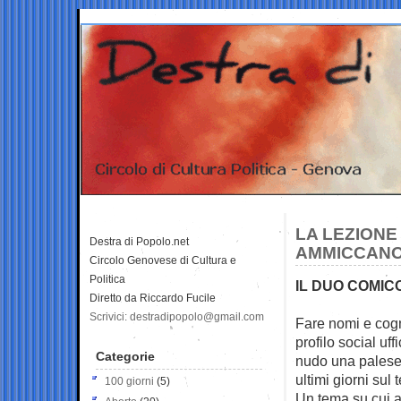
LA LEZIONE 
Destra di Popolo.net
AMMICCANO 
Circolo Genovese di Cultura e
Politica
IL DUO COMIC
Diretto da Riccardo Fucile
Scrivici: destradipopolo@gmail.com
Fare nomi e cogn
profilo
social uff
Categorie
nudo una palese
ultimi giorni sul
100 giorni
(5)
Un tema su cui al