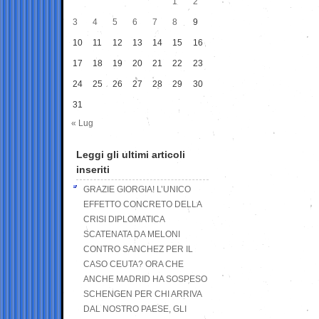
1
2
3
4
5
6
7
8
9
10
11
12
13
14
15
16
17
18
19
20
21
22
23
24
25
26
27
28
29
30
31
« Lug
Leggi gli ultimi articoli
inseriti
GRAZIE GIORGIA! L’UNICO
EFFETTO CONCRETO DELLA
CRISI DIPLOMATICA
SCATENATA DA MELONI
CONTRO SANCHEZ PER IL
CASO CEUTA? ORA CHE
ANCHE MADRID HA SOSPESO
SCHENGEN PER CHI ARRIVA
DAL NOSTRO PAESE, GLI