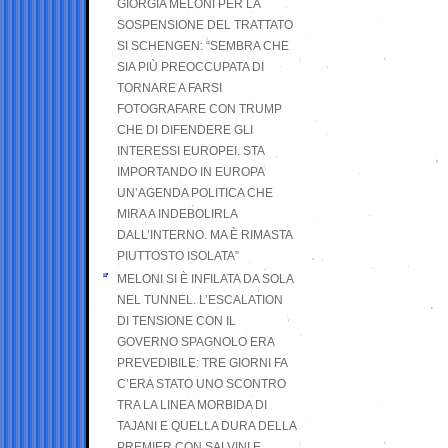
GIORGIA MELONI PER LA
SOSPENSIONE DEL TRATTATO
SI SCHENGEN: “SEMBRA CHE
SIA PIÙ PREOCCUPATA DI
TORNARE A FARSI
FOTOGRAFARE CON TRUMP
CHE DI DIFENDERE GLI
INTERESSI EUROPEI. STA
IMPORTANDO IN EUROPA
UN’AGENDA POLITICA CHE
MIRA A INDEBOLIRLA
DALL’INTERNO. MA È RIMASTA
PIUTTOSTO ISOLATA”
MELONI SI È INFILATA DA SOLA
NEL TUNNEL. L’ESCALATION
DI TENSIONE CON IL
GOVERNO SPAGNOLO ERA
PREVEDIBILE: TRE GIORNI FA
C’ERA STATO UNO SCONTRO
TRA LA LINEA MORBIDA DI
TAJANI E QUELLA DURA DELLA
PREMIER CON SALVINI E