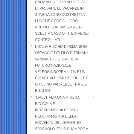
ITALIANI CHE HANNO DECISO
DI PASSARE LE VACANZE IN
SPAGNA SONO COSTRETTI A
LUNGHE CODE AL LORO
ARRIVO, CON PASSEGGERI
SCELTI A CASO O INTERI AEREI
CONTROLLATI
L’ITALIA RISCHIA DI RIMANERE
OSTAGGIO DEI FILO-PUTINIANI
VANNACCI E DI BATTISTA.
FUTURO NAZIONALE
VELEGGIA SOPRA IL 7% E UN
EVENTUALE PARTITO DELL’EX
GRILLINO VARREBBE TRA IL 2
E IL 3.5%
“DALL’ITALIA UNA MISURA
RIDICOLA E
IRRESPONSABILE”: SIRA
REGO, MINISTRA DELLA
GIOVENTÙ DEL GOVERNO
SPAGNOLO, FA LO SHAMPOO A