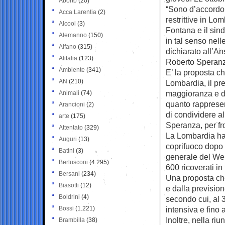
Aborto
(20)
“Sono d’accordo 
Acca Larentia
(2)
restrittive in Lo
Alcool
(3)
Fontana e il si
Alemanno
(150)
in tal senso nell
Alfano
(315)
dichiarato all’An
Alitalia
(123)
Roberto Speran
Ambiente
(341)
E’ la proposta ch
AN
(210)
Lombardia, il pr
maggioranza e di
Animali
(74)
quanto rappresen
Arancioni
(2)
di condividere a
arte
(175)
Speranza, per fro
Attentato
(329)
La Lombardia ha 
Auguri
(13)
coprifuoco dopo c
Batini
(3)
generale del Wel
Berlusconi
(4.295)
600 ricoverati in
Bersani
(234)
Una proposta che
Biasotti
(12)
e dalla prevision
Boldrini
(4)
secondo cui, al 3
Bossi
(1.221)
intensiva e fino 
Inoltre, nella ri
Brambilla
(38)