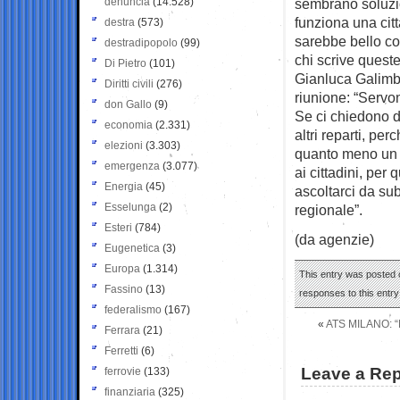
denuncia
(14.528)
sembrano soluzio
funziona una cit
destra
(573)
sarebbe bello co
destradipopolo
(99)
chi scrive queste
Di Pietro
(101)
Gianluca Galimbe
Diritti civili
(276)
riunione: “Servo
don Gallo
(9)
Se ci chiedono d
economia
(2.331)
altri reparti, pe
elezioni
(3.303)
quanto meno un af
emergenza
(3.077)
ai cittadini, per
Energia
(45)
ascoltarci da sub
Esselunga
(2)
regionale”.
Esteri
(784)
(da agenzie)
Eugenetica
(3)
Europa
(1.314)
This entry was posted o
Fassino
(13)
responses to this entr
federalismo
(167)
«
ATS MILANO: 
Ferrara
(21)
Ferretti
(6)
Leave a Rep
ferrovie
(133)
finanziaria
(325)