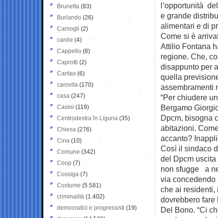
l’opportunità de
Brunetta
(83)
e grande distrib
Burlando
(26)
alimentari e di p
Camogli
(2)
Come si è arriva
canile
(4)
Attilio Fontana h
Cappello
(8)
regione. Che, com
Caprotti
(2)
disappunto per a
Caritas
(6)
quella prevision
carovita
(170)
assembramenti ne
casa
(247)
“Per chiudere un
Bergamo Giorgio 
Casini
(119)
Dpcm, bisogna co
Centrodestra in Liguria
(35)
abitazioni. Come 
Chiesa
(276)
accanto? Inappli
Cina
(10)
Così il sindaco 
Comune
(342)
del Dpcm uscita 
Coop
(7)
non sfugge a ne
Cossiga
(7)
via concedendo tu
Costume
(5.581)
che ai residenti,
criminalità
(1.402)
dovrebbero fare 
democratici e progressisti
(19)
Del Bono. “Ci ch