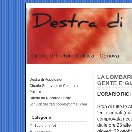
LA LOMBARD
Destra di Popolo.net
GENTE E’ GI
Circolo Genovese di Cultura e
Politica
L’ORARIO RICH
Diretto da Riccardo Fucile
Scrivici: destradipopolo@gmail.com
Stop di tutte le 
‘eccezionalì (mot
Categorie
comprovata neces
dalle ore 23 alle
100 giorni
(5)
giovedì 22 ottobr