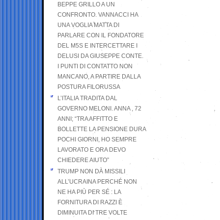
BEPPE GRILLO A UN
CONFRONTO. VANNACCI HA
UNA VOGLIA MATTA DI
PARLARE CON IL FONDATORE
DEL M5S E INTERCETTARE I
DELUSI DA GIUSEPPE CONTE.
I PUNTI DI CONTATTO NON
MANCANO, A PARTIRE DALLA
POSTURA FILORUSSA
L’ITALIA TRADITA DAL
GOVERNO MELONI. ANNA , 72
ANNI; “TRA AFFITTO E
BOLLETTE LA PENSIONE DURA
POCHI GIORNI, HO SEMPRE
LAVORATO E ORA DEVO
CHIEDERE AIUTO”
TRUMP NON DÀ MISSILI
ALL’UCRAINA PERCHÉ NON
NE HA PIÙ PER SÉ : LA
FORNITURA DI RAZZI È
DIMINUITA DI TRE VOLTE