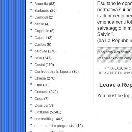
Esultano le oppos
Brunetta
(83)
normativa sui pe
Burlando
(26)
trattenimento nei
Camogli
(2)
emendamenti tota
canile
(4)
salvataggio in ma
Cappello
(8)
Salvini”.
Caprotti
(2)
(da La Repubbli
Caritas
(6)
carovita
(170)
This entry was posted o
casa
(247)
responses to this entr
Casini
(119)
«
“HA LASCIATO
Centrodestra in Liguria
(35)
REGGENTE DI UNA 
Chiesa
(276)
Leave a Rep
Cina
(10)
Comune
(342)
You must be
log
Coop
(7)
Cossiga
(7)
Costume
(5.581)
criminalità
(1.402)
democratici e progressisti
(19)