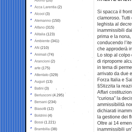
Aborto
(20)
Acca Larentia
(2)
Si spacca il fro
Alcool
(3)
clamoroso. Tutti
Alemanno
(150)
leghista al decre
Alfano
(315)
inammissibili da
Alitalia
(123)
prima e la nona,
Ambiente
(341)
conducendo l’ite
AN
(210)
che approderà in 
Lo stop al colpo
Animali
(74)
di riproporre alc
Arancioni
(2)
in tema di perme
arte
(175)
arrivato da due
Attentato
(329)
Forza Italia e Sal
Auguri
(13)
§Stizzita la rea
Batini
(3)
Affari costituzio
Berlusconi
(4.295)
“curiosa” la dec
Bersani
(234)
ammissibilità no
Biasotti
(12)
dichiarati inammi
Boldrini
(4)
la gestione dei f
Bossi
(1.221)
Oltre ai 14 emen
inammissibili un’
Brambilla
(38)