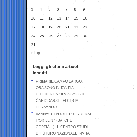
1
2
3
4
5
6
7
8
9
10
11
12
13
14
15
16
17
18
19
20
21
22
23
24
25
26
27
28
29
30
31
« Lug
Leggi gli ultimi articoli
inseriti
PRIMARIE CAMPO LARGO,
ORA SONO IN TANTI A
CHIEDERE A SILVIA SALIS DI
CANDIDARSI: LEI CI STA
PENSANDO
VANNACCI VUOLE PRENDERSI
I “GRILLINI” (SAI CHE
COPPIA…). IL CENTRO STUDI
DI FUTURO NAZIONALE INVITA