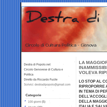
LA MAGGIOR
Destra di Popolo.net
INAMMISSIB
Circolo Genovese di Cultura e
VOLEVA RIP
Politica
Diretto da Riccardo Fucile
LO STOP AL C
Scrivici: destradipopolo@gmail.com
RIPROPORRE A
IN TEMA DI P
Categorie
DELL’ACCOGLI
DELLA MAGGI
100 giorni
(5)
ITALIA E SALV