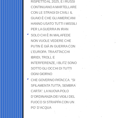
RISPETTO AL 2025, E I RUSSI
CONTINUANO A MARTELLARE
CON LE STRAGI DI CIVILI. IL
GUAIO È CHE GLI AMERICANI
HANNO USATO TUTTI I MISSILI
PER LA GUERRA IN IRAN
SOLO CHI È IN MALAFEDE
NON VUOLE VEDERE CHE
PUTIN È GIÀ IN GUERRA CON
L’EUROPA: TRA ATTACCHI
IBRIDI, TROLL E
INTERFERENZE, I BLITZ SONO
SOTTO GLI OCCHI DI TUTTI
OGNI GIORNO
CHE GOVERNO PATACCA. “SI
SFILAMENTA TUTTA, SEMBRA
CARTA”. LA NUOVA POLO
D’ORDINANZA DEI VIGILI DEL
FUOCO SI STRAPPA CON UN
PO’ D’ACQUA