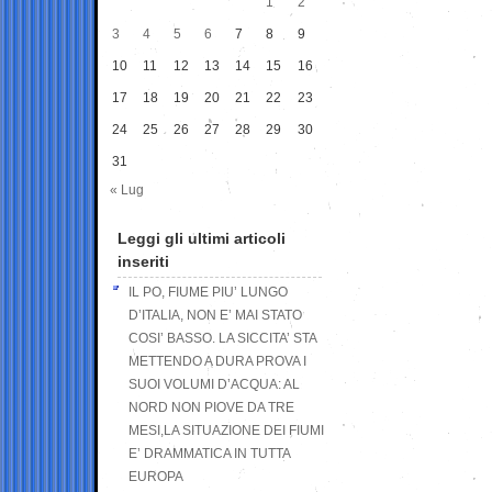
1
2
3
4
5
6
7
8
9
10
11
12
13
14
15
16
17
18
19
20
21
22
23
24
25
26
27
28
29
30
31
« Lug
Leggi gli ultimi articoli
inseriti
IL PO, FIUME PIU’ LUNGO
D’ITALIA, NON E’ MAI STATO
COSI’ BASSO. LA SICCITA’ STA
METTENDO A DURA PROVA I
SUOI VOLUMI D’ACQUA: AL
NORD NON PIOVE DA TRE
MESI,LA SITUAZIONE DEI FIUMI
E’ DRAMMATICA IN TUTTA
EUROPA