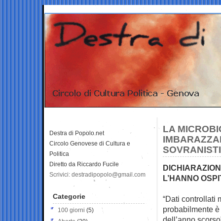
LA MICROBI
Destra di Popolo.net
IMBARAZZA
Circolo Genovese di Cultura e
SOVRANISTI
Politica
Diretto da Riccardo Fucile
DICHIARAZIONI
Scrivici: destradipopolo@gmail.com
L’HANNO OSPI
Categorie
“Dati controllati
probabilmente è 
100 giorni
(5)
dell’anno scorso