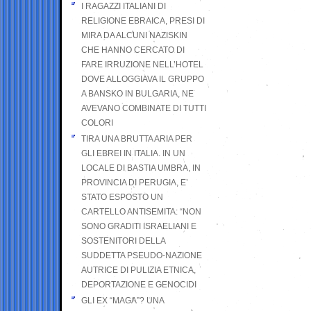
I RAGAZZI ITALIANI DI
RELIGIONE EBRAICA, PRESI DI
MIRA DA ALCUNI NAZISKIN
CHE HANNO CERCATO DI
FARE IRRUZIONE NELL’HOTEL
DOVE ALLOGGIAVA IL GRUPPO
A BANSKO IN BULGARIA, NE
AVEVANO COMBINATE DI TUTTI
COLORI
TIRA UNA BRUTTA ARIA PER
GLI EBREI IN ITALIA. IN UN
LOCALE DI BASTIA UMBRA, IN
PROVINCIA DI PERUGIA, E’
STATO ESPOSTO UN
CARTELLO ANTISEMITA: “NON
SONO GRADITI ISRAELIANI E
SOSTENITORI DELLA
SUDDETTA PSEUDO-NAZIONE
AUTRICE DI PULIZIA ETNICA,
DEPORTAZIONE E GENOCIDI
GLI EX “MAGA”? UNA