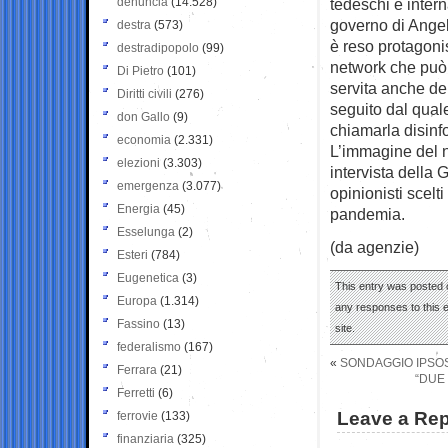
denuncia
(14.528)
tedeschi e intern
governo di Angela
destra
(573)
è reso protagonis
destradipopolo
(99)
network che può e
Di Pietro
(101)
servita anche de
Diritti civili
(276)
seguito dal qual
don Gallo
(9)
chiamarla disinf
economia
(2.331)
L’immagine del 
elezioni
(3.303)
intervista della 
emergenza
(3.077)
opinionisti scelt
Energia
(45)
pandemia.
Esselunga
(2)
(da agenzie)
Esteri
(784)
Eugenetica
(3)
This entry was posted 
Europa
(1.314)
any responses to this 
Fassino
(13)
site.
federalismo
(167)
«
SONDAGGIO IPSOS:
Ferrara
(21)
“DUE
Ferretti
(6)
Leave a Rep
ferrovie
(133)
finanziaria
(325)