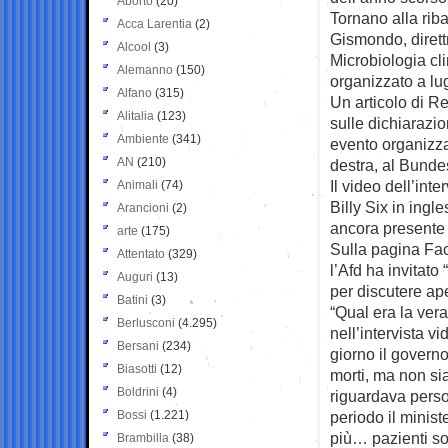
Aborto
(20)
Tornano alla riba
Acca Larentia
(2)
Gismondo, direttr
Alcool
(3)
Microbiologia cl
Alemanno
(150)
organizzato a lug
Alfano
(315)
Un articolo di Re
Alitalia
(123)
sulle dichiarazio
Ambiente
(341)
evento organizzat
AN
(210)
destra, al Bunde
Il video dell’inte
Animali
(74)
Billy Six in ingle
Arancioni
(2)
ancora presente
arte
(175)
Sulla pagina Face
Attentato
(329)
l’Afd ha invitato
Auguri
(13)
per discutere ape
Batini
(3)
“Qual era la vera
Berlusconi
(4.295)
nell’intervista vi
Bersani
(234)
giorno il governo
Biasotti
(12)
morti, ma non sia
Boldrini
(4)
riguardava perso
Bossi
(1.221)
periodo il minist
più… pazienti son
Brambilla
(38)