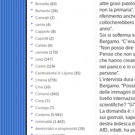
altre gravi patol
Brunetta
(83)
non la primaria”
Burlando
(26)
riferimento anche
Camogli
(2)
collocherebbero 
canile
(4)
anno”.
Cappello
(8)
Six si sofferma 
Caprotti
(2)
Bergamo. “C’era
Caritas
(6)
“Non posso dire n
carovita
(170)
Penso che non s
casa
(247)
che hanno creato
nel panico e in c
Casini
(119)
persone”.
Centrodestra in Liguria
(35)
L’intervista dura
Chiesa
(276)
Bergamo. “Possia
Cina
(10)
delle immagini d
Comune
(342)
livello internazi
Coop
(7)
scientifiche? “Sì”
Cossiga
(7)
La domanda è: i 
Costume
(5.581)
sui giornali, sa
criminalità
(1.402)
destra tedesca d
democratici e progressisti
(19)
AfD, infatti, ha 