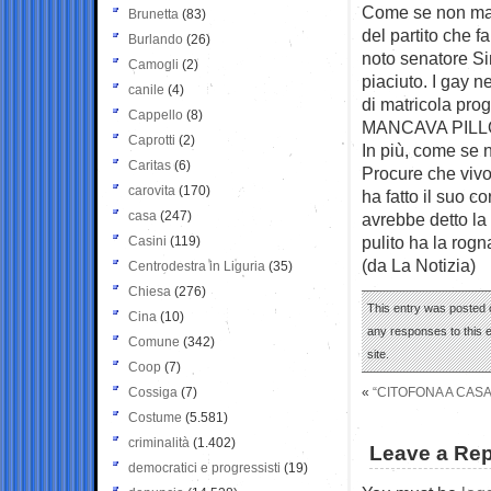
Come se non manc
Brunetta
(83)
del partito che f
Burlando
(26)
noto senatore Si
Camogli
(2)
piaciuto. I gay n
canile
(4)
di matricola pro
Cappello
(8)
MANCAVA PIL
Caprotti
(2)
In più, come se 
Caritas
(6)
Procure che vivon
carovita
(170)
ha fatto il suo c
casa
(247)
avrebbe detto la
pulito ha la rog
Casini
(119)
(da La Notizia)
Centrodestra in Liguria
(35)
Chiesa
(276)
This entry was posted 
Cina
(10)
any responses to this 
Comune
(342)
site.
Coop
(7)
Cossiga
(7)
«
“CITOFONA A CASA
Costume
(5.581)
criminalità
(1.402)
Leave a Rep
democratici e progressisti
(19)