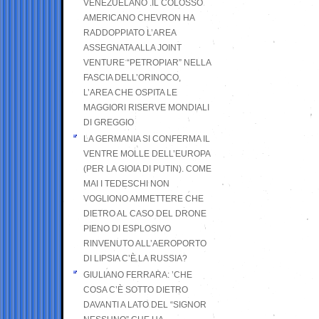
VENEZUELANO .IL COLOSSO
AMERICANO CHEVRON HA
RADDOPPIATO L’AREA
ASSEGNATA ALLA JOINT
VENTURE “PETROPIAR” NELLA
FASCIA DELL’ORINOCO,
L’AREA CHE OSPITA LE
MAGGIORI RISERVE MONDIALI
DI GREGGIO
LA GERMANIA SI CONFERMA IL
VENTRE MOLLE DELL’EUROPA
(PER LA GIOIA DI PUTIN). COME
MAI I TEDESCHI NON
VOGLIONO AMMETTERE CHE
DIETRO AL CASO DEL DRONE
PIENO DI ESPLOSIVO
RINVENUTO ALL’AEROPORTO
DI LIPSIA C’È LA RUSSIA?
GIULIANO FERRARA: ’CHE
COSA C’È SOTTO DIETRO
DAVANTI A LATO DEL “SIGNOR