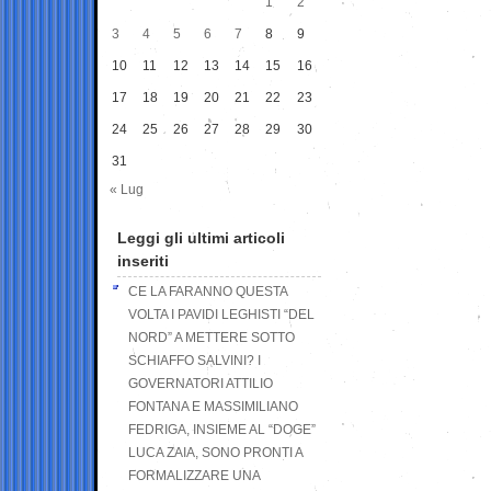
1
2
3
4
5
6
7
8
9
10
11
12
13
14
15
16
17
18
19
20
21
22
23
24
25
26
27
28
29
30
31
« Lug
Leggi gli ultimi articoli
inseriti
CE LA FARANNO QUESTA
VOLTA I PAVIDI LEGHISTI “DEL
NORD” A METTERE SOTTO
SCHIAFFO SALVINI? I
GOVERNATORI ATTILIO
FONTANA E MASSIMILIANO
FEDRIGA, INSIEME AL “DOGE”
LUCA ZAIA, SONO PRONTI A
FORMALIZZARE UNA