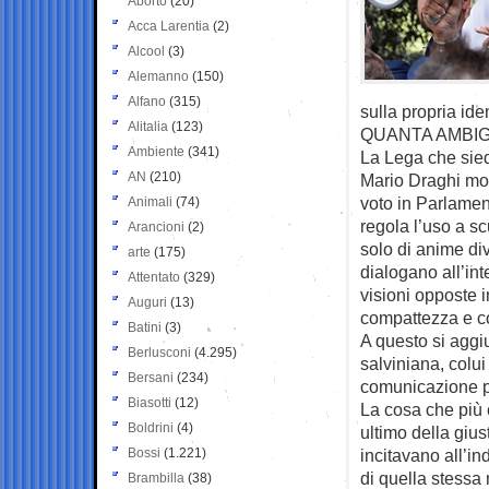
Aborto
(20)
Acca Larentia
(2)
Alcool
(3)
Alemanno
(150)
Alfano
(315)
sulla propria id
Alitalia
(123)
QUANTA AMBIG
Ambiente
(341)
La Lega che sied
AN
(210)
Mario Draghi mos
voto in Parlamen
Animali
(74)
regola l’uso a sc
Arancioni
(2)
solo di anime di
arte
(175)
dialogano all’int
Attentato
(329)
visioni opposte i
Auguri
(13)
compattezza e co
Batini
(3)
A questo si aggi
Berlusconi
(4.295)
salviniana, colui
Bersani
(234)
comunicazione par
Biasotti
(12)
La cosa che più c
Boldrini
(4)
ultimo della giu
Bossi
(1.221)
incitavano all’i
di quella stessa
Brambilla
(38)