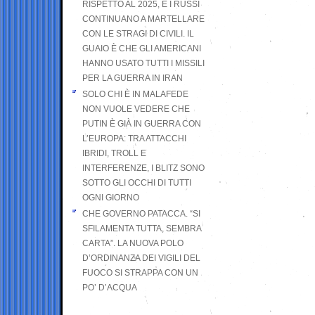
RISPETTO AL 2025, E I RUSSI
CONTINUANO A MARTELLARE
CON LE STRAGI DI CIVILI. IL
GUAIO È CHE GLI AMERICANI
HANNO USATO TUTTI I MISSILI
PER LA GUERRA IN IRAN
SOLO CHI È IN MALAFEDE
NON VUOLE VEDERE CHE
PUTIN È GIÀ IN GUERRA CON
L’EUROPA: TRA ATTACCHI
IBRIDI, TROLL E
INTERFERENZE, I BLITZ SONO
SOTTO GLI OCCHI DI TUTTI
OGNI GIORNO
CHE GOVERNO PATACCA. “SI
SFILAMENTA TUTTA, SEMBRA
CARTA”. LA NUOVA POLO
D’ORDINANZA DEI VIGILI DEL
FUOCO SI STRAPPA CON UN
PO’ D’ACQUA