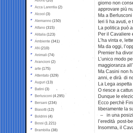
Aborto
(20)
giorno non conse
Acca Larentia
(2)
approvare più nu
Alcool
(3)
Ma a Berlusconi 
Alemanno
(150)
Ieri li ha avuti, e
La politica può 
Alfano
(315)
Per il Cavaliere 
Alitalia
(123)
L’ha vinta e, let
Ambiente
(341)
Ma da oggi, l’opp
AN
(210)
Premier ha divora
Animali
(74)
L’unico modo per 
Arancioni
(2)
maggioranza all
arte
(175)
Ma Casini non ha
Attentato
(329)
anni, e dirà di n
Auguri
(13)
La Lega aspetta d
Batini
(3)
O riesce a cattur
Dunque le elezion
Berlusconi
(4.295)
Ecco perchè Fini
Bersani
(234)
liberamente la su
Biasotti
(12)
– in una posizi
Boldrini
(4)
l’eredità post-be
Bossi
(1.221)
Insomma, il Cava
Brambilla
(38)