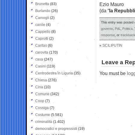
Ezio Mauro
Brunetta
(83)
(da “
la Repubbl
Burlando
(26)
Camogli
(2)
This entry was posted 
canile
(4)
governo
,
PdL
,
Politica
.
Cappello
(8)
response
, or
trackbac
Caprotti
(2)
Caritas
(6)
«
SCILIPUTIN
carovita
(170)
casa
(247)
Leave a Rep
Casini
(119)
You must be
log
Centrodestra in Liguria
(35)
Chiesa
(276)
Cina
(10)
Comune
(342)
Coop
(7)
Cossiga
(7)
Costume
(5.581)
criminalità
(1.402)
democratici e progressisti
(19)