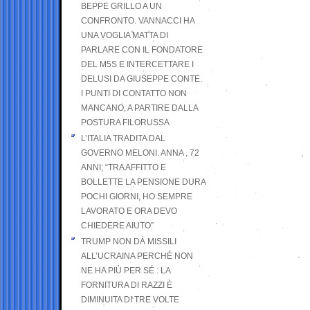
BEPPE GRILLO A UN
CONFRONTO. VANNACCI HA
UNA VOGLIA MATTA DI
PARLARE CON IL FONDATORE
DEL M5S E INTERCETTARE I
DELUSI DA GIUSEPPE CONTE.
I PUNTI DI CONTATTO NON
MANCANO, A PARTIRE DALLA
POSTURA FILORUSSA
L’ITALIA TRADITA DAL
GOVERNO MELONI. ANNA , 72
ANNI; “TRA AFFITTO E
BOLLETTE LA PENSIONE DURA
POCHI GIORNI, HO SEMPRE
LAVORATO E ORA DEVO
CHIEDERE AIUTO”
TRUMP NON DÀ MISSILI
ALL’UCRAINA PERCHÉ NON
NE HA PIÙ PER SÉ : LA
FORNITURA DI RAZZI È
DIMINUITA DI TRE VOLTE