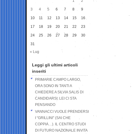
1
2
3
4
5
6
7
8
9
10
11
12
13
14
15
16
17
18
19
20
21
22
23
24
25
26
27
28
29
30
31
« Lug
Leggi gli ultimi articoli
inseriti
PRIMARIE CAMPO LARGO,
ORA SONO IN TANTI A
CHIEDERE A SILVIA SALIS DI
CANDIDARSI: LEI CI STA
PENSANDO
VANNACCI VUOLE PRENDERSI
I “GRILLINI” (SAI CHE
COPPIA…). IL CENTRO STUDI
DI FUTURO NAZIONALE INVITA