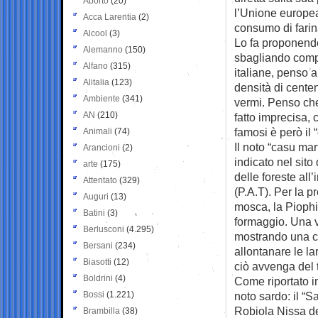
Aborto
(20)
l’Unione europea
Acca Larentia
(2)
consumo di farina 
Alcool
(3)
Lo fa proponend
Alemanno
(150)
sbagliando comp
Alfano
(315)
italiane, penso a
Alitalia
(123)
densità di cente
Ambiente
(341)
vermi. Penso ch
AN
(210)
fatto imprecisa,
famosi è però il 
Animali
(74)
Il noto “casu mar
Arancioni
(2)
indicato nel sito
arte
(175)
delle foreste all
Attentato
(329)
(P.A.T). Per la 
Auguri
(13)
mosca, la Piophil
Batini
(3)
formaggio. Una v
Berlusconi
(4.295)
mostrando una cr
Bersani
(234)
allontanare le l
Biasotti
(12)
ciò avvenga del t
Boldrini
(4)
Come riportato in 
Bossi
(1.221)
noto sardo: il “S
Robiola Nissa de
Brambilla
(38)