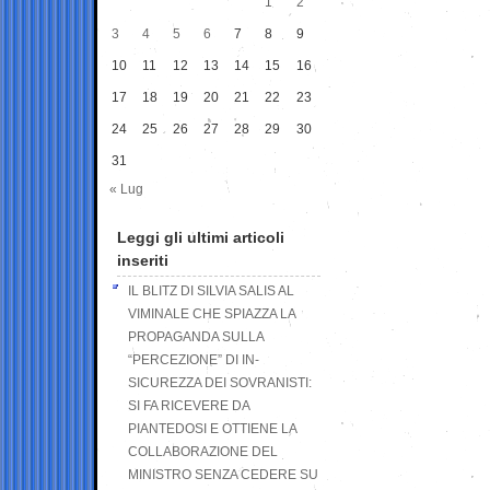
1
2
3
4
5
6
7
8
9
10
11
12
13
14
15
16
17
18
19
20
21
22
23
24
25
26
27
28
29
30
31
« Lug
Leggi gli ultimi articoli
inseriti
IL BLITZ DI SILVIA SALIS AL
VIMINALE CHE SPIAZZA LA
PROPAGANDA SULLA
“PERCEZIONE” DI IN-
SICUREZZA DEI SOVRANISTI:
SI FA RICEVERE DA
PIANTEDOSI E OTTIENE LA
COLLABORAZIONE DEL
MINISTRO SENZA CEDERE SU