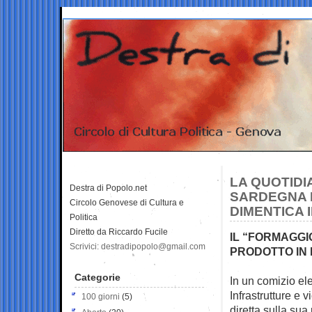
LA QUOTIDI
Destra di Popolo.net
SARDEGNA N
Circolo Genovese di Cultura e
DIMENTICA 
Politica
Diretto da Riccardo Fucile
IL “FORMAGGI
Scrivici: destradipopolo@gmail.com
PRODOTTO IN 
Categorie
In un comizio ele
Infrastrutture e 
100 giorni
(5)
diretta sulla su