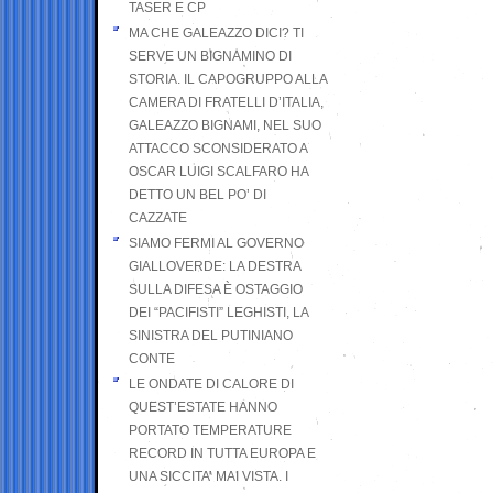
TASER E CP
MA CHE GALEAZZO DICI? TI
SERVE UN BIGNAMINO DI
STORIA. IL CAPOGRUPPO ALLA
CAMERA DI FRATELLI D’ITALIA,
GALEAZZO BIGNAMI, NEL SUO
ATTACCO SCONSIDERATO A
OSCAR LUIGI SCALFARO HA
DETTO UN BEL PO’ DI
CAZZATE
SIAMO FERMI AL GOVERNO
GIALLOVERDE: LA DESTRA
SULLA DIFESA È OSTAGGIO
DEI “PACIFISTI” LEGHISTI, LA
SINISTRA DEL PUTINIANO
CONTE
LE ONDATE DI CALORE DI
QUEST’ESTATE HANNO
PORTATO TEMPERATURE
RECORD IN TUTTA EUROPA E
UNA SICCITA’ MAI VISTA. I