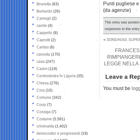
Punti pugliese e
Brunetta
(83)
(da agenzie)
Burlando
(26)
Camogli
(2)
This entry was posted o
canile
(4)
responses to this entr
Cappello
(8)
«
SONDAGGI, SUPER
Caprotti
(2)
Caritas
(6)
FRANCESC
carovita
(170)
RIMPIANGERE
casa
(247)
LEGGE NELLA 
Casini
(119)
Leave a Rep
Centrodestra in Liguria
(35)
Chiesa
(276)
You must be
log
Cina
(10)
Comune
(342)
Coop
(7)
Cossiga
(7)
Costume
(5.581)
criminalità
(1.402)
democratici e progressisti
(19)