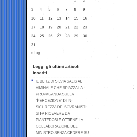
1
2
3
4
5
6
7
8
9
10
11
12
13
14
15
16
17
18
19
20
21
22
23
24
25
26
27
28
29
30
31
« Lug
Leggi gli ultimi articoli
inseriti
IL BLITZ DI SILVIA SALIS AL
VIMINALE CHE SPIAZZA LA
PROPAGANDA SULLA
“PERCEZIONE” DI IN-
SICUREZZA DEI SOVRANISTI:
SI FA RICEVERE DA
PIANTEDOSI E OTTIENE LA
COLLABORAZIONE DEL
MINISTRO SENZA CEDERE SU