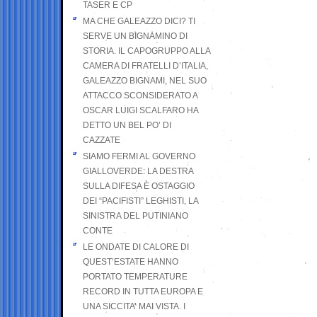
TASER E CP
MA CHE GALEAZZO DICI? TI
SERVE UN BIGNAMINO DI
STORIA. IL CAPOGRUPPO ALLA
CAMERA DI FRATELLI D’ITALIA,
GALEAZZO BIGNAMI, NEL SUO
ATTACCO SCONSIDERATO A
OSCAR LUIGI SCALFARO HA
DETTO UN BEL PO’ DI
CAZZATE
SIAMO FERMI AL GOVERNO
GIALLOVERDE: LA DESTRA
SULLA DIFESA È OSTAGGIO
DEI “PACIFISTI” LEGHISTI, LA
SINISTRA DEL PUTINIANO
CONTE
LE ONDATE DI CALORE DI
QUEST’ESTATE HANNO
PORTATO TEMPERATURE
RECORD IN TUTTA EUROPA E
UNA SICCITA’ MAI VISTA. I