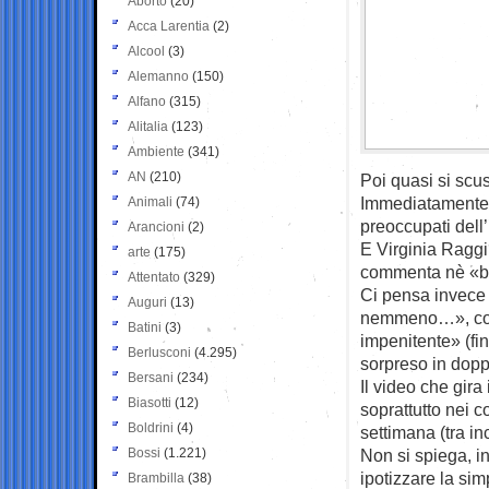
Aborto
(20)
Acca Larentia
(2)
Alcool
(3)
Alemanno
(150)
Alfano
(315)
Alitalia
(123)
Ambiente
(341)
AN
(210)
Poi quasi si scu
Immediatamente sc
Animali
(74)
preoccupati dell’
Arancioni
(2)
E Virginia Raggi
arte
(175)
commenta nè «ba
Attentato
(329)
Ci pensa invece 
Auguri
(13)
nemmeno…», con 
Batini
(3)
impenitente» (fi
Berlusconi
(4.295)
sorpreso in doppi
Bersani
(234)
Il video che gira
Biasotti
(12)
soprattutto nei c
Boldrini
(4)
settimana (tra i
Bossi
(1.221)
Non si spiega, in
ipotizzare la si
Brambilla
(38)