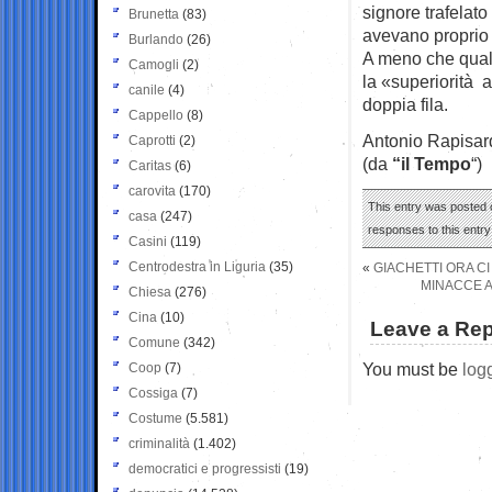
signore trafelato
Brunetta
(83)
avevano proprio 
Burlando
(26)
A meno che qualc
Camogli
(2)
la «superiorità a
canile
(4)
doppia fila.
Cappello
(8)
Antonio Rapisar
Caprotti
(2)
(da
“il Tempo
“)
Caritas
(6)
carovita
(170)
This entry was posted o
casa
(247)
responses to this entr
Casini
(119)
Centrodestra in Liguria
(35)
«
GIACHETTI ORA CI
MINACCE A
Chiesa
(276)
Cina
(10)
Leave a Rep
Comune
(342)
You must be
log
Coop
(7)
Cossiga
(7)
Costume
(5.581)
criminalità
(1.402)
democratici e progressisti
(19)