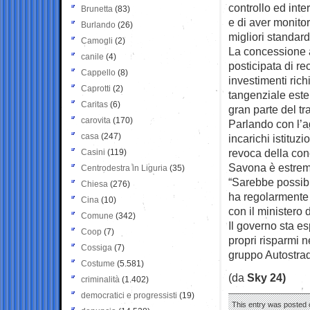
controllo ed inte
Brunetta
(83)
e di aver monitor
Burlando
(26)
migliori standard
Camogli
(2)
La concessione a
canile
(4)
posticipata di r
Cappello
(8)
investimenti rich
Caprotti
(2)
tangenziale este
Caritas
(6)
gran parte del tra
carovita
(170)
Parlando con l’ag
casa
(247)
incarichi istituz
revoca della con
Casini
(119)
Savona è estrem
Centrodestra in Liguria
(35)
“Sarebbe possibi
Chiesa
(276)
ha regolarmente r
Cina
(10)
con il ministero d
Comune
(342)
Il governo sta es
Coop
(7)
propri risparmi n
Cossiga
(7)
gruppo Autostra
Costume
(5.581)
(da
Sky 24)
criminalità
(1.402)
democratici e progressisti
(19)
This entry was posted o