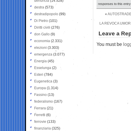
denuncia
(14.528)
responses to this entr
destra
(573)
destradipopolo
(99)
«
AUTOSTRADE P
Di Pietro
(101)
LA REVOCA UMORIS
Diritti civili
(276)
Leave a Rep
don Gallo
(9)
economia
(2.331)
You must be
log
elezioni
(3.303)
emergenza
(3.077)
Energia
(45)
Esselunga
(2)
Esteri
(784)
Eugenetica
(3)
Europa
(1.314)
Fassino
(13)
federalismo
(167)
Ferrara
(21)
Ferretti
(6)
ferrovie
(133)
finanziaria
(325)