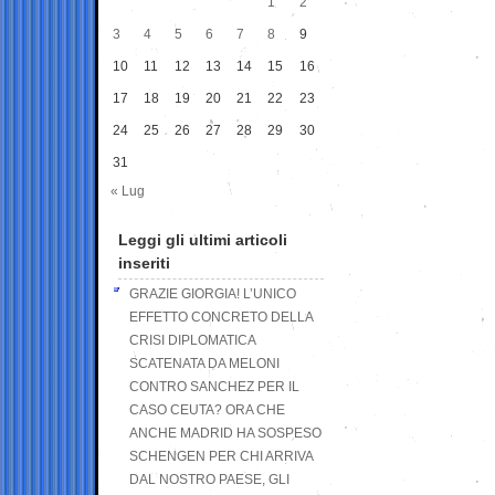
1
2
3
4
5
6
7
8
9
10
11
12
13
14
15
16
17
18
19
20
21
22
23
24
25
26
27
28
29
30
31
« Lug
Leggi gli ultimi articoli
inseriti
GRAZIE GIORGIA! L’UNICO
EFFETTO CONCRETO DELLA
CRISI DIPLOMATICA
SCATENATA DA MELONI
CONTRO SANCHEZ PER IL
CASO CEUTA? ORA CHE
ANCHE MADRID HA SOSPESO
SCHENGEN PER CHI ARRIVA
DAL NOSTRO PAESE, GLI