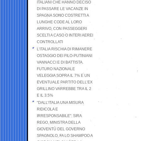
ITALIANI CHE HANNO DECISO
DI PASSARE LE VACANZE IN
SPAGNA SONO COSTRETTI A
LUNGHE CODE AL LORO
ARRIVO, CON PASSEGGERI
SCELTI A CASO O INTERI AEREI
CONTROLLATI
L’ITALIA RISCHIA DI RIMANERE
OSTAGGIO DEI FILO-PUTINIANI
VANNACCI E DI BATTISTA.
FUTURO NAZIONALE
VELEGGIA SOPRA IL 7% E UN
EVENTUALE PARTITO DELL’EX
GRILLINO VARREBBE TRA IL 2
E IL 3.5%
“DALL’ITALIA UNA MISURA
RIDICOLA E
IRRESPONSABILE”: SIRA
REGO, MINISTRA DELLA
GIOVENTÙ DEL GOVERNO
SPAGNOLO, FA LO SHAMPOO A