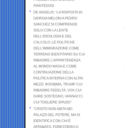
PIANTEDOSI
DE ANGELIS: “LA RISPOSTA DI
GIORGIA MELONI A PEDRO
SANCHEZ SI COMPRENDE
SOLO CON LA LENTE
DELL’IDEOLOGIA E DEL
CALCOLO: LE POLITICHE
DELL’IMMIGRAZIONE COME
TERRENO IDENTITARIO SU CUI
RIBADIRE L’APPARTENENZA
AL MONDO MAGA E COME
CONTINUAZIONE DELLA
POLITICA INTERNA CON ALTRI
MEZZI. INSOMMA, TRUMP CUI
RIBADIRE FEDELTÀ, VOX CUI
DARE SOSTEGNO, VANNACCI
CUI TOGLIERE SPAZIO”
“CRISTO NON ABITA NEI
PALAZZI DEL POTERE, MA SI
IDENTIFICA CON CHI È
AFFAMATO, FORESTIERO O