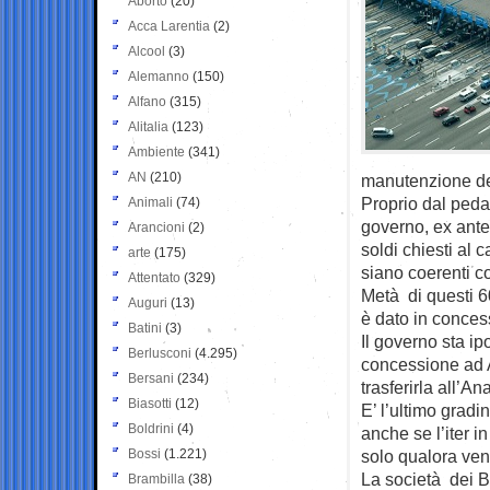
Aborto
(20)
Acca Larentia
(2)
Alcool
(3)
Alemanno
(150)
Alfano
(315)
Alitalia
(123)
Ambiente
(341)
AN
(210)
manutenzione del
Proprio dal pedagg
Animali
(74)
governo, ex ante
Arancioni
(2)
soldi chiesti al 
arte
(175)
siano coerenti c
Attentato
(329)
Metà di questi 60
Auguri
(13)
è dato in concess
Batini
(3)
Il governo sta i
Berlusconi
(4.295)
concessione ad A
Bersani
(234)
trasferirla all’An
Biasotti
(12)
E’ l’ultimo gradi
Boldrini
(4)
anche se l’iter 
Bossi
(1.221)
solo qualora ven
La società dei Be
Brambilla
(38)