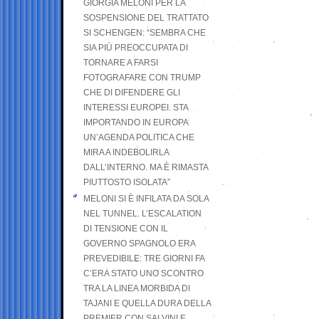
GIORGIA MELONI PER LA
SOSPENSIONE DEL TRATTATO
SI SCHENGEN: “SEMBRA CHE
SIA PIÙ PREOCCUPATA DI
TORNARE A FARSI
FOTOGRAFARE CON TRUMP
CHE DI DIFENDERE GLI
INTERESSI EUROPEI. STA
IMPORTANDO IN EUROPA
UN’AGENDA POLITICA CHE
MIRA A INDEBOLIRLA
DALL’INTERNO. MA È RIMASTA
PIUTTOSTO ISOLATA”
MELONI SI È INFILATA DA SOLA
NEL TUNNEL. L’ESCALATION
DI TENSIONE CON IL
GOVERNO SPAGNOLO ERA
PREVEDIBILE: TRE GIORNI FA
C’ERA STATO UNO SCONTRO
TRA LA LINEA MORBIDA DI
TAJANI E QUELLA DURA DELLA
PREMIER CON SALVINI E