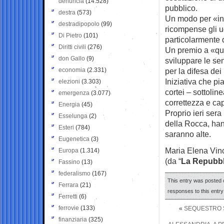
denuncia
(14.528)
pubblico.
destra
(573)
Un modo per «ind
destradipopolo
(99)
ricompense gli u
Di Pietro
(101)
particolarmente 
Diritti civili
(276)
Un premio a «que
don Gallo
(9)
sviluppare le sen
economia
(2.331)
per la difesa dei 
Iniziativa che pi
elezioni
(3.303)
cortei – sottolin
emergenza
(3.077)
correttezza e cap
Energia
(45)
Proprio ieri sera
Esselunga
(2)
della Rocca, hann
Esteri
(784)
saranno alte.
Eugenetica
(3)
Maria Elena Vin
Europa
(1.314)
(da “
La Repubbl
Fassino
(13)
federalismo
(167)
This entry was posted 
Ferrara
(21)
responses to this entr
Ferretti
(6)
ferrovie
(133)
«
SEQUESTRO S
finanziaria
(325)