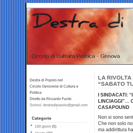
LA RIVOLTA 
Destra di Popolo.net
“SABATO TU
Circolo Genovese di Cultura e
Politica
I SINDACATI: 
Diretto da Riccardo Fucile
LINCIAGGI”… O
Scrivici: destradipopolo@gmail.com
CASAPOUND
Non si sono senti
Categorie
Che non solo non
100 giorni
(5)
ma addirittura h