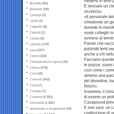
mettersi in ferie 
Brunetta
(83)
E lanciare un ch
Burlando
(26)
sicurezza.
Camogli
(2)
«Il personale de
canile
(4)
chiedendo un gior
Cappello
(8)
durante le manif
nostri colleghi l
Caprotti
(2)
avviene al termi
Caritas
(6)
Parole che racco
carovita
(170)
poliziotti feriti 
casa
(247)
anche a chi nell
Casini
(119)
Facciano queste 
Centrodestra in Liguria
(35)
le piazze, siano 
Chiesa
(276)
così come i comme
Cina
(10)
almeno una parol
Comune
(342)
del disordine, ha
Coop
(7)
Reich».
Insomma, il clima
Cossiga
(7)
di essere un pro
Costume
(5.581)
Casapound previst
criminalità
(1.402)
E non sarà un ca
democratici e progressisti
(19)
costituzione di u