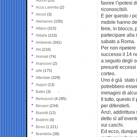
Aborto
(20)
favore l’ipotesi d
Acca Larentia
(2)
riconoscibili.
Alcool
(3)
E per questo i pol
Alemanno
(150)
mobile hanno dec
ferie, in blocco,
Alfano
(315)
partecipare alla
Alitalia
(123)
sabato a Roma.
Ambiente
(341)
Per non ripetere
AN
(210)
successo il 14 
Animali
(74)
a seguito degli s
Arancioni
(2)
presunti eccessi 
arte
(175)
corteo.
Attentato
(329)
Uno è già stato 
Auguri
(13)
potrebbero esserl
Batini
(3)
immagini di alcun
Il tutto, questo i
Berlusconi
(4.295)
per difenderli.
Bersani
(234)
Anzi, addirittur
Biasotti
(12)
detto sì all’even
Boldrini
(4)
sui caschi.
Bossi
(1.221)
Ed ecco, dunque,
Brambilla
(38)