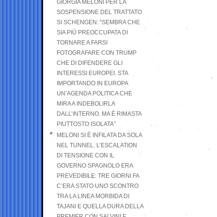
GIORGIA MELONI PER LA
SOSPENSIONE DEL TRATTATO
SI SCHENGEN: “SEMBRA CHE
SIA PIÙ PREOCCUPATA DI
TORNARE A FARSI
FOTOGRAFARE CON TRUMP
CHE DI DIFENDERE GLI
INTERESSI EUROPEI. STA
IMPORTANDO IN EUROPA
UN’AGENDA POLITICA CHE
MIRA A INDEBOLIRLA
DALL’INTERNO. MA È RIMASTA
PIUTTOSTO ISOLATA”
MELONI SI È INFILATA DA SOLA
NEL TUNNEL. L’ESCALATION
DI TENSIONE CON IL
GOVERNO SPAGNOLO ERA
PREVEDIBILE: TRE GIORNI FA
C’ERA STATO UNO SCONTRO
TRA LA LINEA MORBIDA DI
TAJANI E QUELLA DURA DELLA
PREMIER CON SALVINI E