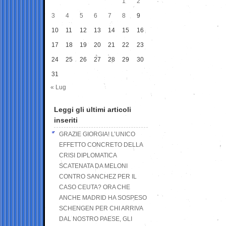
1
2
3
4
5
6
7
8
9
10
11
12
13
14
15
16
17
18
19
20
21
22
23
24
25
26
27
28
29
30
31
« Lug
Leggi gli ultimi articoli
inseriti
GRAZIE GIORGIA! L’UNICO
EFFETTO CONCRETO DELLA
CRISI DIPLOMATICA
SCATENATA DA MELONI
CONTRO SANCHEZ PER IL
CASO CEUTA? ORA CHE
ANCHE MADRID HA SOSPESO
SCHENGEN PER CHI ARRIVA
DAL NOSTRO PAESE, GLI