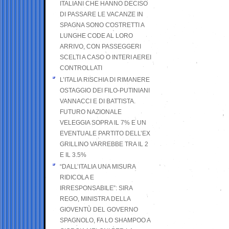
ITALIANI CHE HANNO DECISO
DI PASSARE LE VACANZE IN
SPAGNA SONO COSTRETTI A
LUNGHE CODE AL LORO
ARRIVO, CON PASSEGGERI
SCELTI A CASO O INTERI AEREI
CONTROLLATI
L’ITALIA RISCHIA DI RIMANERE
OSTAGGIO DEI FILO-PUTINIANI
VANNACCI E DI BATTISTA.
FUTURO NAZIONALE
VELEGGIA SOPRA IL 7% E UN
EVENTUALE PARTITO DELL’EX
GRILLINO VARREBBE TRA IL 2
E IL 3.5%
“DALL’ITALIA UNA MISURA
RIDICOLA E
IRRESPONSABILE”: SIRA
REGO, MINISTRA DELLA
GIOVENTÙ DEL GOVERNO
SPAGNOLO, FA LO SHAMPOO A