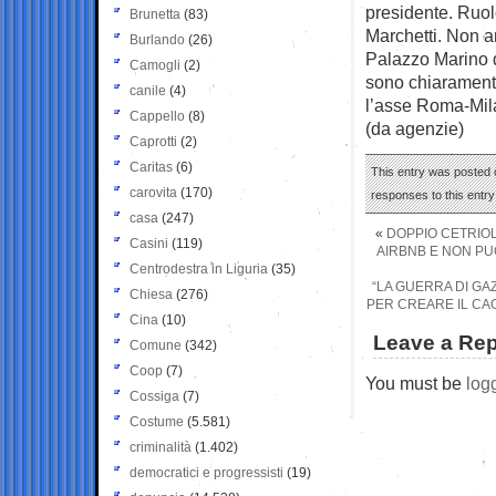
presidente. Ruol
Brunetta
(83)
Marchetti. Non a
Burlando
(26)
Palazzo Marino de
Camogli
(2)
sono chiaramente
canile
(4)
l’asse Roma-Mila
Cappello
(8)
(da agenzie)
Caprotti
(2)
Caritas
(6)
This entry was posted 
carovita
(170)
responses to this entr
casa
(247)
«
DOPPIO CETRIOLO
Casini
(119)
AIRBNB E NON PU
Centrodestra in Liguria
(35)
“LA GUERRA DI GA
Chiesa
(276)
PER CREARE IL CA
Cina
(10)
Leave a Rep
Comune
(342)
Coop
(7)
You must be
log
Cossiga
(7)
Costume
(5.581)
criminalità
(1.402)
democratici e progressisti
(19)