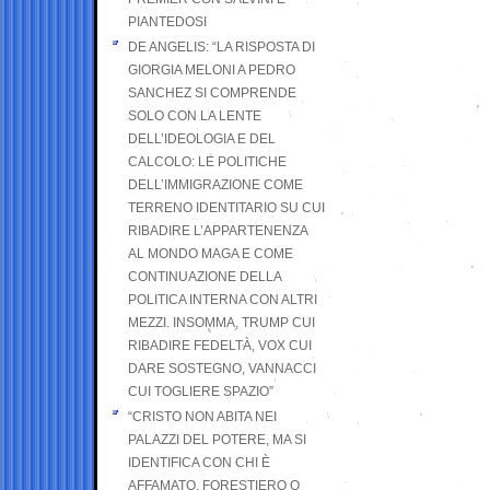
PIANTEDOSI
DE ANGELIS: “LA RISPOSTA DI
GIORGIA MELONI A PEDRO
SANCHEZ SI COMPRENDE
SOLO CON LA LENTE
DELL’IDEOLOGIA E DEL
CALCOLO: LE POLITICHE
DELL’IMMIGRAZIONE COME
TERRENO IDENTITARIO SU CUI
RIBADIRE L’APPARTENENZA
AL MONDO MAGA E COME
CONTINUAZIONE DELLA
POLITICA INTERNA CON ALTRI
MEZZI. INSOMMA, TRUMP CUI
RIBADIRE FEDELTÀ, VOX CUI
DARE SOSTEGNO, VANNACCI
CUI TOGLIERE SPAZIO”
“CRISTO NON ABITA NEI
PALAZZI DEL POTERE, MA SI
IDENTIFICA CON CHI È
AFFAMATO, FORESTIERO O