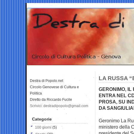
LA RUSSA “
Destra di Popolo.net
Circolo Genovese di Cultura e
GERONIMO, IL
Politica
ENTRA NEL CD
Diretto da Riccardo Fucile
PROSA, SU IN
Scrivici: destradipopolo@gmail.com
DA SANGIULI
Categorie
Geronimo La Russ
ministero della C
100 giorni
(5)
presidente del 