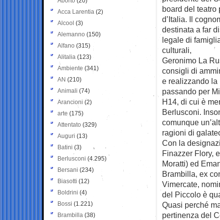
Aborto
(20)
board del teatro
Acca Larentia
(2)
d’Italia. Il cog
Alcool
(3)
destinata a far d
Alemanno
(150)
legale di famigl
Alfano
(315)
culturali,
Alitalia
(123)
Geronimo La Russa
Ambiente
(341)
consigli di ammi
AN
(210)
e realizzando la 
passando per Mil
Animali
(74)
H14, di cui è me
Arancioni
(2)
Berlusconi. Inso
arte
(175)
comunque un’altr
Attentato
(329)
ragioni di galat
Auguri
(13)
Con la designazi
Batini
(3)
Finazzer Flory, 
Berlusconi
(4.295)
Moratti) ed Eman
Bersani
(234)
Brambilla, ex co
Biasotti
(12)
Vimercate, nomi
Boldrini
(4)
del Piccolo è qu
Bossi
(1.221)
Quasi perché man
pertinenza del C
Brambilla
(38)