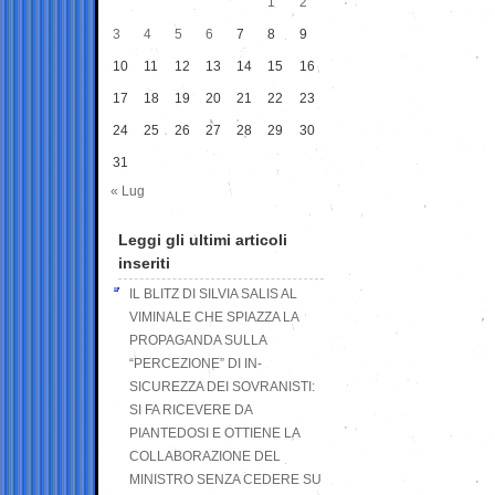
1
2
3
4
5
6
7
8
9
10
11
12
13
14
15
16
17
18
19
20
21
22
23
24
25
26
27
28
29
30
31
« Lug
Leggi gli ultimi articoli
inseriti
IL BLITZ DI SILVIA SALIS AL
VIMINALE CHE SPIAZZA LA
PROPAGANDA SULLA
“PERCEZIONE” DI IN-
SICUREZZA DEI SOVRANISTI:
SI FA RICEVERE DA
PIANTEDOSI E OTTIENE LA
COLLABORAZIONE DEL
MINISTRO SENZA CEDERE SU