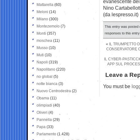
evanescente dei no
Mattarella
(60)
Nino Cartabellot
Meloni
(14)
(da lespresso.it)
Milano
(300)
Montezemolo
(7)
This entry was posted 
Monti
(357)
responses to this entr
moschea
(11)
«
IL TRUMPETTO D
Musso
(10)
CONSERVATORE C
Muti
(10)
IL CYBER-PASTICC
Napoli
(319)
APP SUL PROCES
Napolitano
(220)
Leave a Rep
no global
(5)
notte bianca
(3)
You must be
log
Nuovo Centrodestra
(2)
Obama
(11)
olimpiadi
(40)
Oliveri
(4)
Pannella
(29)
Papa
(33)
Parlamento
(1.428)