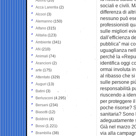
Aborto
(20)
sociali e civili. 
Acca Larentia
(2)
differenza di altri
Alcool
(3)
nessuno può eser
Alemanno
(150)
professionisti qu
Alfano
(315)
sulle migliori ev
Alitalia
(123)
dall’efficienza d
Ambiente
(341)
pubblica” mai cos
AN
(210)
uguaglianza nell’
perché la «Repubb
Animali
(74)
identifica oggi c
Arancioni
(2)
ormai involuta in
arte
(175)
al ribasso che si
Attentato
(329)
sulle persone pi
Auguri
(13)
responsabilità pu
Batini
(3)
riuscendo a ident
Berlusconi
(4.295)
per proteggere il
Bersani
(234)
poche risorse? S
Biasotti
(12)
sanitaria? Sono 
Boldrini
(4)
adeguatamente se
Bossi
(1.221)
Già nel marzo 20
via alla campagn
Brambilla
(38)