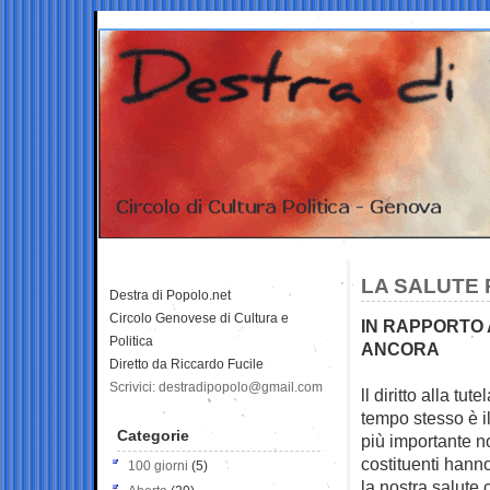
LA SALUTE 
Destra di Popolo.net
Circolo Genovese di Cultura e
IN RAPPORTO 
Politica
ANCORA
Diretto da Riccardo Fucile
Scrivici: destradipopolo@gmail.com
ll diritto alla tute
tempo
stesso è i
Categorie
più importante n
costituenti hann
100 giorni
(5)
la nostra salute c