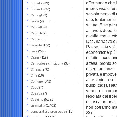
affermando che l
Brunetta
(83)
improvviso di un
Burlando
(26)
scivolamento di 
Camogli
(2)
che, lentamente m
canile
(4)
salute. E se per 
Cappello
(8)
ai lavori, dopo l
Caprotti
(2)
a valle che la cr
Caritas
(6)
Dati, narrative e
carovita
(170)
Paese Italia si è
casa
(247)
economiche più d
di fatto, investon
Casini
(119)
attesa, pronto so
Centrodestra in Liguria
(35)
diseguaglianze r
Chiesa
(276)
privata e impover
Cina
(10)
altrettanto in so
Comune
(342)
pubblica: la sal
Coop
(7)
vendere e compra
Cossiga
(7)
regolata dal libe
Costume
(5.581)
di tasca propria 
criminalità
(1.402)
non potranno mai
democratici e progressisti
(19)
Ssn.