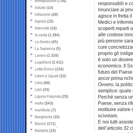
Immigrazione
(734)
responsabili e co
indulto
(14)
rinunciare ai pri
inflazione
(26)
agisce in fretta 
Ingroia
(15)
Medici e infermi
scoperti reparti
Interviste
(16)
alle costose inn
la casta
(1.394)
più persone saran
La Destra
(45)
cure concretizza
La Sapienza
(5)
proprio gli indige
Lavoro
(1.316)
è solo un dovere
LegaNord
(2.411)
economico. Il Ss
Letta Enrico
(154)
futuro del Paese
Liberi e Uguali
(10)
ancor prima rich
Libia
(68)
Ovvero, la polit
Libri
(33)
semplice: quale s
Perché senza una 
Liguria Futurista
(25)
Paese, senza rif
mafia
(543)
restituire valore
manifesto
(7)
scivolare.
Margherita
(16)
E noi tutti assi
Maroni
(171)
dell’articolo 32 
Mastella
(16)