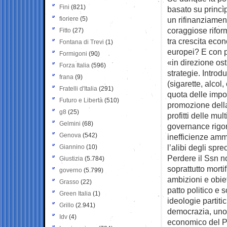
Fini
(821)
basato su princì
fioriere
(5)
un rifinanziamen
coraggiose riform
Fitto
(27)
tra crescita econ
Fontana di Trevi
(1)
europei? E con p
Formigoni
(90)
«in direzione os
Forza Italia
(596)
strategie. Introd
frana
(9)
(sigarette, alco
Fratelli d'Italia
(291)
quota delle impo
Futuro e Libertà
(510)
promozione della s
g8
(25)
profitti delle mu
Gelmini
(68)
governance rigoro
Genova
(542)
inefficienze ammi
l’alibi degli spr
Giannino
(10)
Perdere il Ssn n
Giustizia
(5.784)
soprattutto mortif
governo
(5.799)
ambizioni e obie
Grasso
(22)
patto politico e 
Green Italia
(1)
ideologie partiti
Grillo
(2.941)
democrazia, uno 
Idv
(4)
economico del Pa