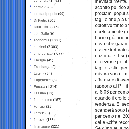
denuncia
(14.528)
Inevitabilmente, 
scontro politico 
destra
(573)
proclami populis
destradipopolo
(99)
tagli e anela a u
Di Pietro
(101)
obiettivo tanto 
Diritti civili
(276)
ripetutamente in 
don Gallo
(9)
hanno già rinunci
economia
(2.331)
dovrebbe garanti
elezioni
(3.303)
essere torturati 
emergenza
(3.077)
nazionale (Fsn) i
Energia
(45)
eccezione per i
Esselunga
(2)
tagli drastici pe
misura sono i mil
Esteri
(784)
affermare di ave
Eugenetica
(3)
rapporto al Pil, 
Europa
(1.314)
al 6,06 per cent
Fassino
(13)
quando il crollo 
federalismo
(167)
tendenza. E, sec
Ferrara
(21)
scenderà sotto la
Ferretti
(6)
per cento nel 20
ferrovie
(133)
dalle «cifre reco
finanziaria
(325)
Se dunque la pol