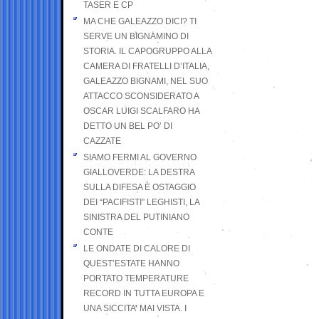
TASER E CP
MA CHE GALEAZZO DICI? TI
SERVE UN BIGNAMINO DI
STORIA. IL CAPOGRUPPO ALLA
CAMERA DI FRATELLI D’ITALIA,
GALEAZZO BIGNAMI, NEL SUO
ATTACCO SCONSIDERATO A
OSCAR LUIGI SCALFARO HA
DETTO UN BEL PO’ DI
CAZZATE
SIAMO FERMI AL GOVERNO
GIALLOVERDE: LA DESTRA
SULLA DIFESA È OSTAGGIO
DEI “PACIFISTI” LEGHISTI, LA
SINISTRA DEL PUTINIANO
CONTE
LE ONDATE DI CALORE DI
QUEST’ESTATE HANNO
PORTATO TEMPERATURE
RECORD IN TUTTA EUROPA E
UNA SICCITA’ MAI VISTA. I