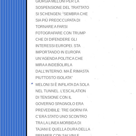
GIORGIA MELONI PER LA
SOSPENSIONE DEL TRATTATO
SI SCHENGEN: “SEMBRA CHE
SIA PIÙ PREOCCUPATA DI
TORNARE A FARSI
FOTOGRAFARE CON TRUMP
CHE DI DIFENDERE GLI
INTERESSI EUROPEI. STA
IMPORTANDO IN EUROPA
UN’AGENDA POLITICA CHE
MIRA A INDEBOLIRLA
DALL’INTERNO. MA È RIMASTA
PIUTTOSTO ISOLATA”
MELONI SI È INFILATA DA SOLA
NEL TUNNEL. L’ESCALATION
DI TENSIONE CON IL
GOVERNO SPAGNOLO ERA
PREVEDIBILE: TRE GIORNI FA
C’ERA STATO UNO SCONTRO
TRA LA LINEA MORBIDA DI
TAJANI E QUELLA DURA DELLA
PREMIER CON SALVINI E