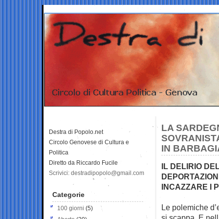
LA SARDEG
Destra di Popolo.net
SOVRANISTA
Circolo Genovese di Cultura e
IN BARBAGI
Politica
Diretto da Riccardo Fucile
IL DELIRIO D
Scrivici: destradipopolo@gmail.com
DEPORTAZION
INCAZZARE I P
Categorie
Le polemiche d’e
100 giorni
(5)
si scappa. E nell