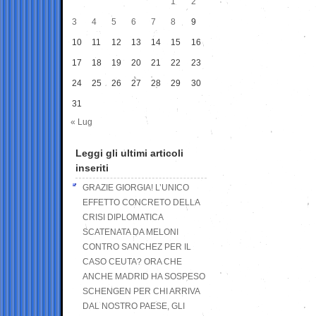
1
2
3
4
5
6
7
8
9
10
11
12
13
14
15
16
17
18
19
20
21
22
23
24
25
26
27
28
29
30
31
« Lug
Leggi gli ultimi articoli
inseriti
GRAZIE GIORGIA! L’UNICO
EFFETTO CONCRETO DELLA
CRISI DIPLOMATICA
SCATENATA DA MELONI
CONTRO SANCHEZ PER IL
CASO CEUTA? ORA CHE
ANCHE MADRID HA SOSPESO
SCHENGEN PER CHI ARRIVA
DAL NOSTRO PAESE, GLI