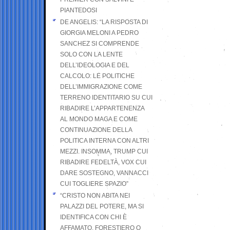
PIANTEDOSI
DE ANGELIS: “LA RISPOSTA DI
GIORGIA MELONI A PEDRO
SANCHEZ SI COMPRENDE
SOLO CON LA LENTE
DELL’IDEOLOGIA E DEL
CALCOLO: LE POLITICHE
DELL’IMMIGRAZIONE COME
TERRENO IDENTITARIO SU CUI
RIBADIRE L’APPARTENENZA
AL MONDO MAGA E COME
CONTINUAZIONE DELLA
POLITICA INTERNA CON ALTRI
MEZZI. INSOMMA, TRUMP CUI
RIBADIRE FEDELTÀ, VOX CUI
DARE SOSTEGNO, VANNACCI
CUI TOGLIERE SPAZIO”
“CRISTO NON ABITA NEI
PALAZZI DEL POTERE, MA SI
IDENTIFICA CON CHI È
AFFAMATO, FORESTIERO O