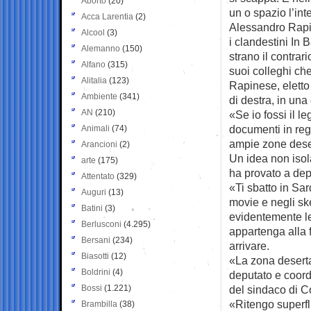
Aborto
(20)
un o spazio l’in
Acca Larentia
(2)
Alessandro Rapine
Alcool
(3)
i clandestini In
Alemanno
(150)
strano il contrari
Alfano
(315)
suoi colleghi ch
Alitalia
(123)
Rapinese, eletto 
Ambiente
(341)
di destra, in una
AN
(210)
«Se io fossi il l
documenti in reg
Animali
(74)
ampie zone deser
Arancioni
(2)
Un idea non isol
arte
(175)
ha provato a dep
Attentato
(329)
«Ti sbatto in Sa
Auguri
(13)
movie e negli sk
Batini
(3)
evidentemente le 
Berlusconi
(4.295)
appartenga alla 
Bersani
(234)
arrivare.
Biasotti
(12)
«La zona deserta
Boldrini
(4)
deputato e coord
Bossi
(1.221)
del sindaco di 
«Ritengo superfl
Brambilla
(38)