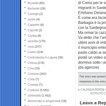
di Como per le s
Brunetta
(83)
migranti in Sard
Burlando
(26)
Emiliano Deiana
Camogli
(2)
E come era facie
canile
(4)
Barbagia è la pr
Cappello
(8)
con la Sardegna
Caprotti
(2)
Ma ormai la cazza
Caritas
(6)
Va detto che l’a
carovita
(170)
ultimi anni di im
casa
(247)
il municipio emi
pasto caldo ai se
Casini
(119)
postò un video su
Centrodestra in Liguria
(35)
dormiva sotto i po
Chiesa
(276)
(da agenzie)
Cina
(10)
Comune
(342)
This entry was posted o
Coop
(7)
responses to this entr
Cossiga
(7)
«
CALENDA PERDE P
Costume
(5.581)
ISTITUTO C
criminalità
(1.402)
democratici e progressisti
(19)
Leave a Rep