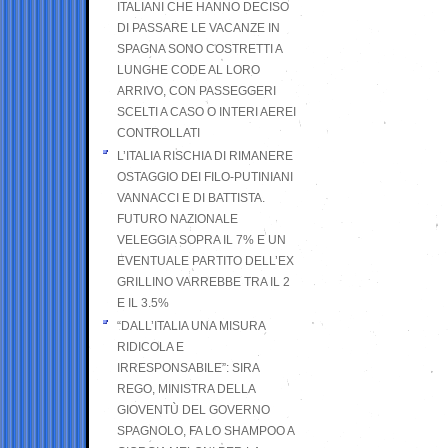
ITALIANI CHE HANNO DECISO
DI PASSARE LE VACANZE IN
SPAGNA SONO COSTRETTI A
LUNGHE CODE AL LORO
ARRIVO, CON PASSEGGERI
SCELTI A CASO O INTERI AEREI
CONTROLLATI
L’ITALIA RISCHIA DI RIMANERE
OSTAGGIO DEI FILO-PUTINIANI
VANNACCI E DI BATTISTA.
FUTURO NAZIONALE
VELEGGIA SOPRA IL 7% E UN
EVENTUALE PARTITO DELL’EX
GRILLINO VARREBBE TRA IL 2
E IL 3.5%
“DALL’ITALIA UNA MISURA
RIDICOLA E
IRRESPONSABILE”: SIRA
REGO, MINISTRA DELLA
GIOVENTÙ DEL GOVERNO
SPAGNOLO, FA LO SHAMPOO A