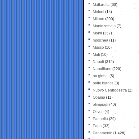
Mattarella
(60)
Meloni
(14)
Milano
(300)
Montezemolo
(7)
Monti
(357)
moschea
(11)
Musso
(10)
Muti
(10)
Napoli
(319)
Napolitano
(220)
no global
(5)
notte bianca
(3)
Nuovo Centrodestra
(2)
Obama
(11)
olimpiadi
(40)
Oliveri
(4)
Pannella
(29)
Papa
(33)
Parlamento
(1.428)