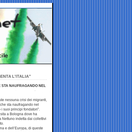
NTA L’ITALIA”
 CHE STA NAUFRAGANDO NEL
ste nessuna crisi dei migranti,
pa che sta naufragando nel
 suoi principi fondatori”.
visita a Bologna dove ha
 Nettuno indetta dai collettivi
to.
na e dell’Europa, di queste