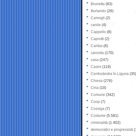
Brunetta
(83)
Burlando
(26)
Camogli
(2)
canile
(4)
Cappello
(8)
Caprotti
(2)
Caritas
(6)
carovita
(170)
casa
(247)
Casini
(119)
Centrodestra in Liguria
(35
Chiesa
(276)
Cina
(10)
Comune
(342)
Coop
(7)
Cossiga
(7)
Costume
(5.581)
criminalità
(1.402)
democratici e progressisti
(