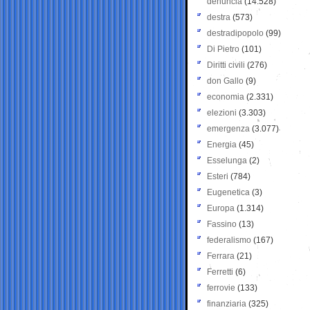
denuncia
(14.528)
destra
(573)
destradipopolo
(99)
Di Pietro
(101)
Diritti civili
(276)
don Gallo
(9)
economia
(2.331)
elezioni
(3.303)
emergenza
(3.077)
Energia
(45)
Esselunga
(2)
Esteri
(784)
Eugenetica
(3)
Europa
(1.314)
Fassino
(13)
federalismo
(167)
Ferrara
(21)
Ferretti
(6)
ferrovie
(133)
finanziaria
(325)