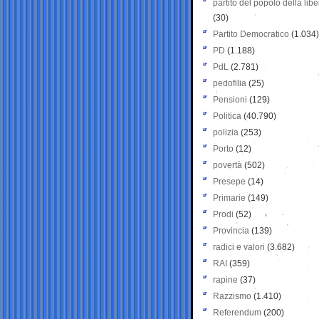
partito del popolo della libe
(30)
Partito Democratico
(1.034)
PD
(1.188)
PdL
(2.781)
pedofilia
(25)
Pensioni
(129)
Politica
(40.790)
polizia
(253)
Porto
(12)
povertà
(502)
Presepe
(14)
Primarie
(149)
Prodi
(52)
Provincia
(139)
radici e valori
(3.682)
RAI
(359)
rapine
(37)
Razzismo
(1.410)
Referendum
(200)