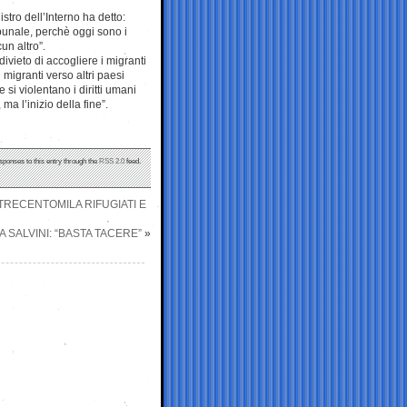
tro dell’Interno ha detto:
ibunale, perchè oggi sono i
un altro”.
divieto di accogliere i migranti
 migranti verso altri paesi
si violentano i diritti umani
a l’inizio della fine”.
sponses to this entry through the
RSS 2.0
feed.
 TRECENTOMILA RIFUGIATI E
 SALVINI: “BASTA TACERE”
»