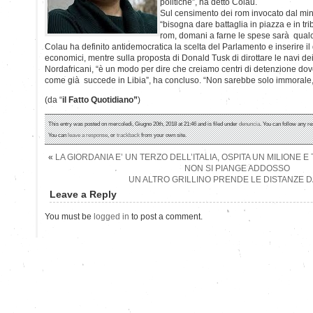
politiche”, ha detto Colau.
Sul censimento dei rom invocato dal minis
“bisogna dare battaglia in piazza e in tr
rom, domani a farne le spese sarà qualc
Colau ha definito antidemocratica la scelta del Parlamento e inserire il 
economici, mentre sulla proposta di Donald Tusk di dirottare le navi dei
Nordafricani, “è un modo per dire che creiamo centri di detenzione dove 
come già succede in Libia”, ha concluso. “Non sarebbe solo immorale, m
(da “
il Fatto Quotidiano”
)
This entry was posted on mercoledì, Giugno 20th, 2018 at 21:46 and is filed under
denuncia
. You can follow any re
You can
leave a response
, or
trackback
from your own site.
«
LA GIORDANIA E’ UN TERZO DELL’ITALIA, OSPITA UN MILIONE E
NON SI PIANGE ADDOSSO
UN ALTRO GRILLINO PRENDE LE DISTANZE DA
Leave a Reply
You must be
logged in
to post a comment.