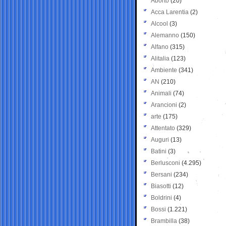
Aborto
(20)
Acca Larentia
(2)
Alcool
(3)
Alemanno
(150)
Alfano
(315)
Alitalia
(123)
Ambiente
(341)
AN
(210)
Animali
(74)
Arancioni
(2)
arte
(175)
Attentato
(329)
Auguri
(13)
Batini
(3)
Berlusconi
(4.295)
Bersani
(234)
Biasotti
(12)
Boldrini
(4)
Bossi
(1.221)
Brambilla
(38)