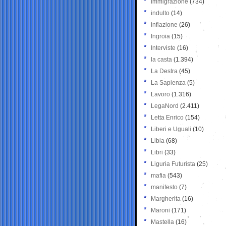
Immigrazione
(734)
indulto
(14)
inflazione
(26)
Ingroia
(15)
Interviste
(16)
la casta
(1.394)
La Destra
(45)
La Sapienza
(5)
Lavoro
(1.316)
LegaNord
(2.411)
Letta Enrico
(154)
Liberi e Uguali
(10)
Libia
(68)
Libri
(33)
Liguria Futurista
(25)
mafia
(543)
manifesto
(7)
Margherita
(16)
Maroni
(171)
Mastella
(16)