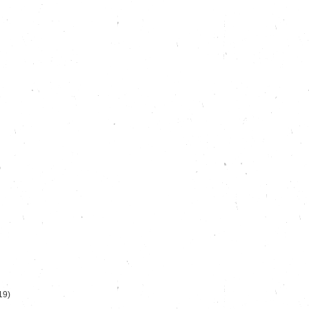
)
19)