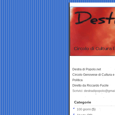
Destra di Popolo.net
Circolo Genovese di Cultura e
Politica
Diretto da Riccardo Fucile
Scrivici: destradipopolo@gma
Categorie
100 giorni
(5)