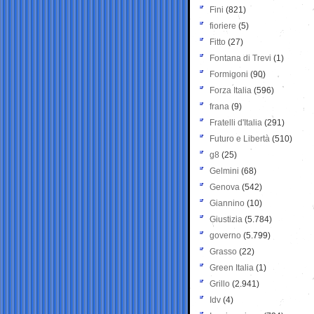
Fini
(821)
fioriere
(5)
Fitto
(27)
Fontana di Trevi
(1)
Formigoni
(90)
Forza Italia
(596)
frana
(9)
Fratelli d'Italia
(291)
Futuro e Libertà
(510)
g8
(25)
Gelmini
(68)
Genova
(542)
Giannino
(10)
Giustizia
(5.784)
governo
(5.799)
Grasso
(22)
Green Italia
(1)
Grillo
(2.941)
Idv
(4)