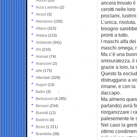
Aborto
(20)
ancora trovato il
Acca Larentia
(2)
cerotti nelle lor
Alcool
(3)
proclami, lustrini
Alemanno
(150)
L’unica, risoluta
bisogno sarebbe 
Alfano
(315)
pronti a tutto.
Alitalia
(123)
I maschi alfa de
Ambiente
(341)
maschi omega, nie
AN
(210)
Ma c’è una buona 
Animali
(74)
smisuratezza, il 
Arancioni
(2)
grazie a loro, l
arte
(175)
Questo fa esclud
Attentato
(329)
distruggano a vic
Auguri
(13)
rimane, e con la
Batini
(3)
daccapo.
Ma almeno questo
Berlusconi
(4.295)
parlando) avrà f
Bersani
(234)
riorganizzare i r
Biasotti
(12)
palesemente le so
Boldrini
(4)
Nel caso la gent
Bossi
(1.221)
ottimo condiment
Brambilla
(38)