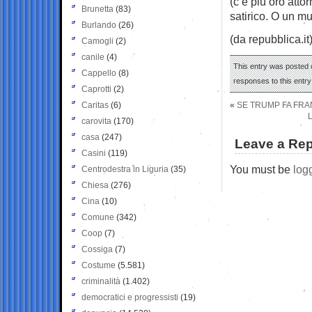
(c’è più oro atto
Brunetta
(83)
satirico. O un mu
Burlando
(26)
(da repubblica.it
Camogli
(2)
canile
(4)
This entry was posted o
Cappello
(8)
responses to this entr
Caprotti
(2)
Caritas
(6)
«
SE TRUMP FA FRA
carovita
(170)
casa
(247)
Leave a Rep
Casini
(119)
You must be
log
Centrodestra in Liguria
(35)
Chiesa
(276)
Cina
(10)
Comune
(342)
Coop
(7)
Cossiga
(7)
Costume
(5.581)
criminalità
(1.402)
democratici e progressisti
(19)