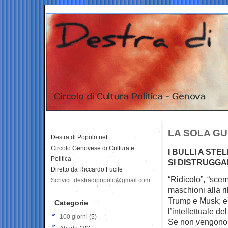
LA SOLA G
Destra di Popolo.net
Circolo Genovese di Cultura e
I BULLI A STE
Politica
SI DISTRUGGA
Diretto da Riccardo Fucile
“Ridicolo”, “scemo
Scrivici: destradipopolo@gmail.com
maschioni alla
ri
Trump e Musk; e 
Categorie
l’intellettuale de
100 giorni
(5)
Se non vengono 