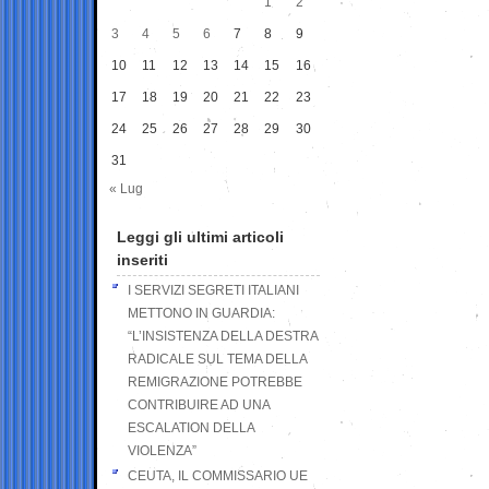
1
2
3
4
5
6
7
8
9
10
11
12
13
14
15
16
17
18
19
20
21
22
23
24
25
26
27
28
29
30
31
« Lug
Leggi gli ultimi articoli
inseriti
I SERVIZI SEGRETI ITALIANI
METTONO IN GUARDIA:
“L’INSISTENZA DELLA DESTRA
RADICALE SUL TEMA DELLA
REMIGRAZIONE POTREBBE
CONTRIBUIRE AD UNA
ESCALATION DELLA
VIOLENZA”
CEUTA, IL COMMISSARIO UE