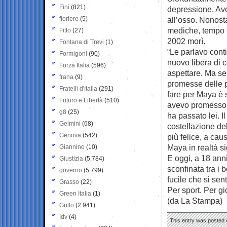
Fini
(821)
depressione. Avev
fioriere
(5)
all’osso. Nonostan
mediche, tempo t
Fitto
(27)
2002 morì.
Fontana di Trevi
(1)
“Le parlavo cont
Formigoni
(90)
nuovo libera di c
Forza Italia
(596)
aspettare. Ma se
frana
(9)
promesse delle p
Fratelli d'Italia
(291)
fare per Maya è 
Futuro e Libertà
(510)
avevo promesso 
g8
(25)
ha passato lei. I
Gelmini
(68)
costellazione del
Genova
(542)
più felice, a ca
Maya in realtà s
Giannino
(10)
E oggi, a 18 anni
Giustizia
(5.784)
sconfinata tra i 
governo
(5.799)
fucile che si sen
Grasso
(22)
Per sport. Per gi
Green Italia
(1)
(da La Stampa)
Grillo
(2.941)
Idv
(4)
This entry was posted o