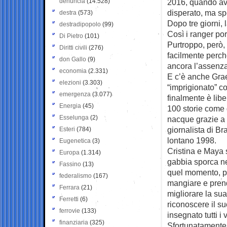
denuncia
(14.528)
2016, quando ave
disperato, ma sp
destra
(573)
Dopo tre giorni, 
destradipopolo
(99)
Così i ranger por
Di Pietro
(101)
Purtroppo, però,
Diritti civili
(276)
facilmente perc
don Gallo
(9)
ancora l’assenza
economia
(2.331)
E c’è anche Grae
elezioni
(3.303)
“imprigionato” co
emergenza
(3.077)
finalmente è libe
Energia
(45)
100 storie come qu
Esselunga
(2)
nacque grazie a
giornalista di Br
Esteri
(784)
lontano 1998.
Eugenetica
(3)
Cristina e Maya s
Europa
(1.314)
gabbia sporca nel
Fassino
(13)
quel momento, pe
federalismo
(167)
mangiare e prende
Ferrara
(21)
migliorare la sua
Ferretti
(6)
riconoscere il su
ferrovie
(133)
insegnato tutti i
finanziaria
(325)
Sfortunatamente,