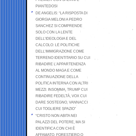
PIANTEDOSI
DE ANGELIS: “LA RISPOSTA DI
GIORGIA MELONI A PEDRO
SANCHEZ SI COMPRENDE
SOLO CON LA LENTE
DELL’IDEOLOGIA E DEL
CALCOLO: LE POLITICHE
DELL’IMMIGRAZIONE COME
TERRENO IDENTITARIO SU CUI
RIBADIRE L’APPARTENENZA
AL MONDO MAGA E COME
CONTINUAZIONE DELLA
POLITICA INTERNA CON ALTRI
MEZZI. INSOMMA, TRUMP CUI
RIBADIRE FEDELTÀ, VOX CUI
DARE SOSTEGNO, VANNACCI
CUI TOGLIERE SPAZIO”
“CRISTO NON ABITA NEI
PALAZZI DEL POTERE, MA SI
IDENTIFICA CON CHI È
AFFAMATO, FORESTIERO O