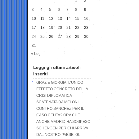
1
2
3
4
5
6
7
8
9
10
11
12
13
14
15
16
17
18
19
20
21
22
23
24
25
26
27
28
29
30
31
« Lug
Leggi gli ultimi articoli
inseriti
GRAZIE GIORGIA! L’UNICO
EFFETTO CONCRETO DELLA
CRISI DIPLOMATICA
SCATENATA DA MELONI
CONTRO SANCHEZ PER IL
CASO CEUTA? ORA CHE
ANCHE MADRID HA SOSPESO
SCHENGEN PER CHI ARRIVA
DAL NOSTRO PAESE, GLI