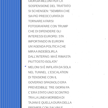
GIORGIA MELONI PER LA
SOSPENSIONE DEL TRATTATO
SI SCHENGEN: “SEMBRA CHE
SIA PIÙ PREOCCUPATA DI
TORNARE A FARSI
FOTOGRAFARE CON TRUMP
CHE DI DIFENDERE GLI
INTERESSI EUROPEI. STA
IMPORTANDO IN EUROPA
UN’AGENDA POLITICA CHE
MIRA A INDEBOLIRLA
DALL’INTERNO. MA È RIMASTA
PIUTTOSTO ISOLATA”
MELONI SI È INFILATA DA SOLA
NEL TUNNEL. L’ESCALATION
DI TENSIONE CON IL
GOVERNO SPAGNOLO ERA
PREVEDIBILE: TRE GIORNI FA
C’ERA STATO UNO SCONTRO
TRA LA LINEA MORBIDA DI
TAJANI E QUELLA DURA DELLA
PREMIER CON SALVINI E