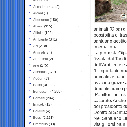
Aborto
(20)
Acca Larentia
(2)
Alcool
(3)
Alemanno
(150)
Alfano
(315)
animali (Oipa) g
Alitalia
(123)
possibilità di tr
Ambiente
(341)
santuario gestit
AN
(210)
International.
La proposta Oipa 
Animali
(74)
fissata dal Tar d
Arancioni
(2)
dell’Ambiente e a
arte
(175)
“L’importante no
Attentato
(329)
animaliste hanno 
Auguri
(13)
avvicina grazie 
Batini
(3)
dimentichiamo pe
Berlusconi
(4.295)
‘Papillon’ per i s
Bersani
(234)
catturato. Anche 
Biasotti
(12)
del presidente d
Boldrini
(4)
Dentro al Santua
Bossi
(1.221)
Nel Santuario Li
vita gli orsi brun
Brambilla
(38)