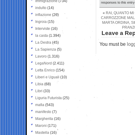
Immigrazione
(734)
responses to this entr
indulto
(14)
«
RAI, QUANTO MI
inflazione
(26)
CARROZZONE MALAN
Ingroia
(15)
MARTA ORDINA, S
PRANZO
Interviste
(16)
Leave a Rep
la casta
(1.394)
La Destra
(45)
You must be
log
La Sapienza
(5)
Lavoro
(1.316)
LegaNord
(2.411)
Letta Enrico
(154)
Liberi e Uguali
(10)
Libia
(68)
Libri
(33)
Liguria Futurista
(25)
mafia
(543)
manifesto
(7)
Margherita
(16)
Maroni
(171)
Mastella
(16)