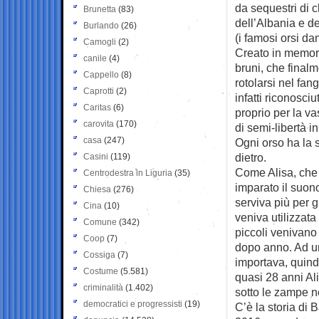
da sequestri di 
Brunetta
(83)
dell’Albania e de
Burlando
(26)
(i famosi orsi da
Camogli
(2)
Creato in memori
canile
(4)
bruni, che finalm
Cappello
(8)
rotolarsi nel fang
Caprotti
(2)
infatti riconosci
Caritas
(6)
proprio per la va
carovita
(170)
di semi-libertà in
casa
(247)
Ogni orso ha la s
dietro.
Casini
(119)
Come Alisa, che h
Centrodestra in Liguria
(35)
imparato il suono
Chiesa
(276)
serviva più per g
Cina
(10)
veniva utilizzat
Comune
(342)
piccoli venivano 
Coop
(7)
dopo anno. Ad un
Cossiga
(7)
importava, quind
Costume
(5.581)
quasi 28 anni Ali
criminalità
(1.402)
sotto le zampe ne
democratici e progressisti
(19)
C’è la storia di 