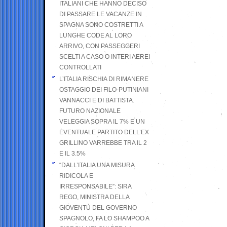
ITALIANI CHE HANNO DECISO
DI PASSARE LE VACANZE IN
SPAGNA SONO COSTRETTI A
LUNGHE CODE AL LORO
ARRIVO, CON PASSEGGERI
SCELTI A CASO O INTERI AEREI
CONTROLLATI
L’ITALIA RISCHIA DI RIMANERE
OSTAGGIO DEI FILO-PUTINIANI
VANNACCI E DI BATTISTA.
FUTURO NAZIONALE
VELEGGIA SOPRA IL 7% E UN
EVENTUALE PARTITO DELL’EX
GRILLINO VARREBBE TRA IL 2
E IL 3.5%
“DALL’ITALIA UNA MISURA
RIDICOLA E
IRRESPONSABILE”: SIRA
REGO, MINISTRA DELLA
GIOVENTÙ DEL GOVERNO
SPAGNOLO, FA LO SHAMPOO A