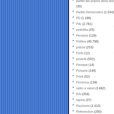
partito del popolo della libe
(30)
Partito Democratico
(1.034)
PD
(1.188)
PdL
(2.781)
pedofilia
(25)
Pensioni
(129)
Politica
(40.799)
polizia
(253)
Porto
(12)
povertà
(502)
Presepe
(14)
Primarie
(149)
Prodi
(52)
Provincia
(139)
radici e valori
(3.682)
RAI
(359)
rapine
(37)
Razzismo
(1.410)
Referendum
(200)