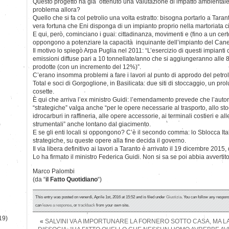
Questo progetto ha già ottenuto una Valutazione di impatto ambientale 
problema allora?
Quello che si fa col petrolio una volta estratto: bisogna portarlo a Tarant
vera fortuna che Eni disponga di un impianto proprio nella martoriata cit
E qui, però, cominciano i guai: cittadinanza, movimenti e (fino a un certo 
oppongono a potenziare la capacità inquinante dell’impianto del Can
Il motivo lo spiegò Arpa Puglia nel 2011: “L’esercizio di questi impian
emissioni diffuse pari a 10 tonnellate/anno che si aggiungeranno alle 
prodotte (con un incremento del 12%)”.
C’erano insomma problemi a fare i lavori al punto di approdo del petroli
Total e soci di Gorgoglione, in Basilicata: due siti di stoccaggio, un pr
cosette.
È qui che arriva l’ex ministro Guidi: l’emendamento prevede che l’auto
“strategiche” valga anche “per le opere necessarie al trasporto, allo sto
idrocarburi in raffineria, alle opere accessorie, ai terminali costieri e alle
)
strumentali” anche lontano dal giacimento.
E se gli enti locali si oppongono? C’è il secondo comma: lo Sblocca Ita
strategiche, su queste opere alla fine decida il governo.
Il via libera definitivo ai lavori a Taranto è arrivato il 19 dicembre 2015,
Lo ha firmato il ministro Federica Guidi. Non si sa se poi abbia avvertito 
Marco Palombi
(da “
il Fatto Quotidiano
“)
This entry was posted on venerdì, Aprile 1st, 2016 at 15:52 and is filed under
Giustizia
. You can follow any respons
can
leave a response
, or
trackback
from your own site.
19)
«
SALVINI VA A IMPORTUNARE LA FORNERO SOTTO CASA, MA LA