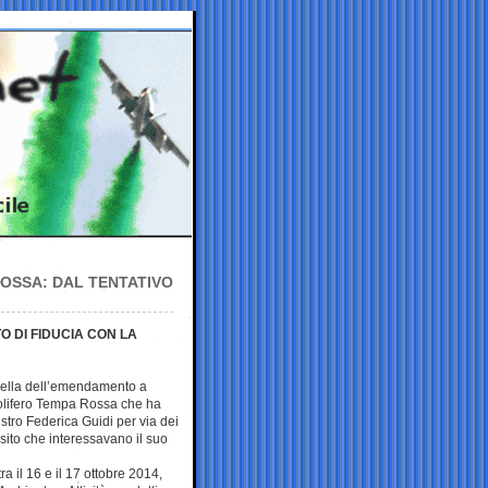
ROSSA: DAL TENTATIVO
O DI FIDUCIA CON LA
uella dell’emendamento a
rolifero Tempa Rossa che ha
stro Federica Guidi per via dei
 sito che interessavano il suo
ra il 16 e il 17 ottobre 2014,