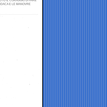
TO IL CORAGGIO DI FARE”
INDACA E LE MANOVRE