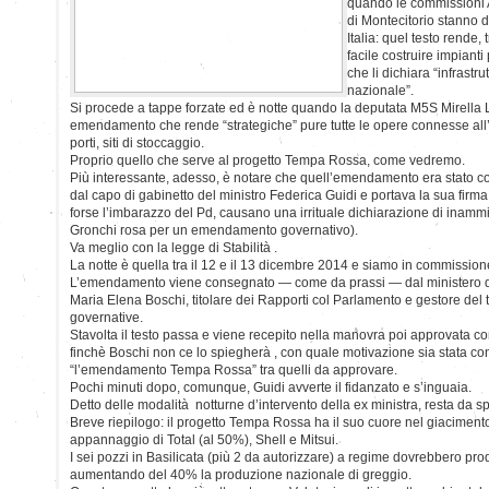
quando le commissioni A
di Montecitorio stanno 
Italia: quel testo rende, 
facile costruire impianti 
che li dichiara “infrastru
nazionale”.
Si procede a tappe forzate ed è notte quando la deputata M5S Mirella L
emendamento che rende “strategiche” pure tutte le opere connesse all’att
porti, siti di stoccaggio.
Proprio quello che serve al progetto Tempa Rossa, come vedremo.
Più interessante, adesso, è notare che quell’emendamento era stato 
dal capo di gabinetto del ministro Federica Guidi e portava la sua firma: 
forse l’imbarazzo del Pd, causano una irrituale dichiarazione di inammis
Gronchi rosa per un emendamento governativo).
Va meglio con la legge di Stabilità .
La notte è quella tra il 12 e il 13 dicembre 2014 e siamo in commission
L’emendamento viene consegnato — come da prassi — dal ministero d
Maria Elena Boschi, titolare dei Rapporti col Parlamento e gestore del t
governative.
Stavolta il testo passa e viene recepito nella manovra poi approvata con
finchè Boschi non ce lo spiegherà , con quale motivazione sia stata con
“l’emendamento Tempa Rossa” tra quelli da approvare.
Pochi minuti dopo, comunque, Guidi avverte il fidanzato e s’inguaia.
Detto delle modalità notturne d’intervento della ex ministra, resta da sp
Breve riepilogo: il progetto Tempa Rossa ha il suo cuore nel giaciment
appannaggio di Total (al 50%), Shell e Mitsui.
I sei pozzi in Basilicata (più 2 da autorizzare) a regime dovrebbero prod
aumentando del 40% la produzione nazionale di greggio.