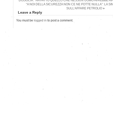
DISSOCIA: “HA FATTO QUELLO CHE NESSUN UOMO AVREBBE AVU
“A NOI DELLA SICUREZZA NON CE NE FOTTE NULLA”: LA S
SULL’AFFARE PETROLIO
»
Leave a Reply
You must be
logged in
to post a comment.