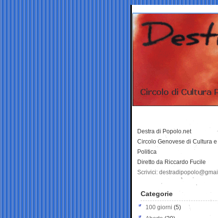
Destra di Popolo.net
Circolo Genovese di Cultura e
Politica
Diretto da Riccardo Fucile
Scrivici: destradipopolo@gma
Categorie
100 giorni
(5)