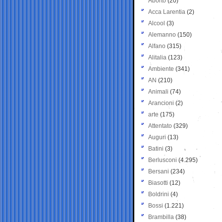
Aborto
(20)
Acca Larentia
(2)
Alcool
(3)
Alemanno
(150)
Alfano
(315)
Alitalia
(123)
Ambiente
(341)
AN
(210)
Animali
(74)
Arancioni
(2)
arte
(175)
Attentato
(329)
Auguri
(13)
Batini
(3)
Berlusconi
(4.295)
Bersani
(234)
Biasotti
(12)
Boldrini
(4)
Bossi
(1.221)
Brambilla
(38)