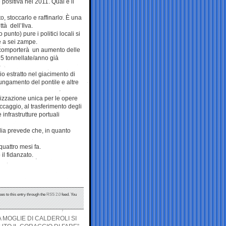
positiva nel 2011. Qual è il
o, stoccarlo e raffinarlo. È una
tà dell’Ilva.
punto) pure i politici locali si
e a sei zampe.
ti comporterà un aumento delle
85 tonnellate/anno già
o estratto nel giacimento di
olungamento del pontile e altre
rizzazione unica per le opere
ccaggio, al trasferimento degli
 infrastrutture portuali
lia prevede che, in quanto
 quattro mesi fa.
il fidanzato.
es to this entry through the
RSS 2.0
feed. You
 MOGLIE DI CALDEROLI SI