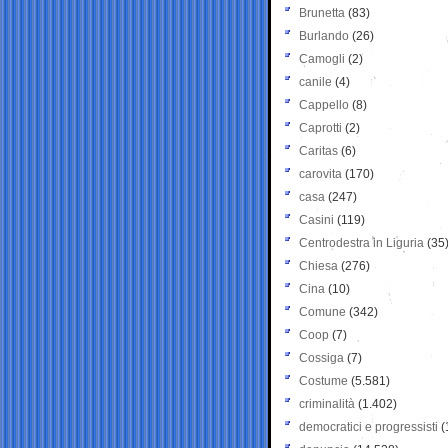
Brunetta
(83)
Burlando
(26)
Camogli
(2)
canile
(4)
Cappello
(8)
Caprotti
(2)
Caritas
(6)
carovita
(170)
casa
(247)
Casini
(119)
Centrodestra in Liguria
(35
Chiesa
(276)
Cina
(10)
Comune
(342)
Coop
(7)
Cossiga
(7)
Costume
(5.581)
criminalità
(1.402)
democratici e progressisti
(