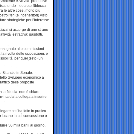
mbiente e Attività produttive
discutendo il decreto Sblocca
tra le altre cose, molto più
petroliferi (e inceneritori) visto
tture strategiche per l’interesse
iuzzi si accorge di uno strano
ività estrattiva: gasdotti,
consegnato alle commissioni
la rivolta delle opposizioni, e
sibilità per quel testo (un
e Bilancio in Senato.
ello Sviluppo economico a
raffico delle proposte
 la fiducia: non è chiaro,
vinta dalla collega a inserire
iegare cos’ha fatto in pratica.
o lucano la cui concessione è
urre 50 mila barili al giorno,