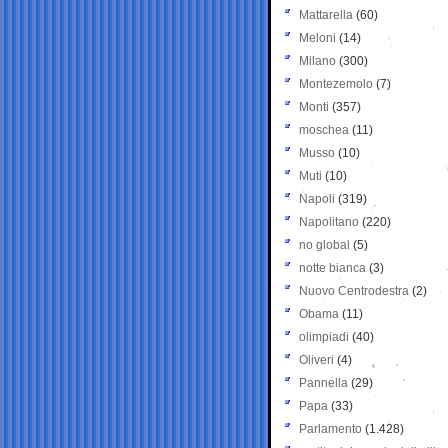
Mattarella
(60)
Meloni
(14)
Milano
(300)
Montezemolo
(7)
Monti
(357)
moschea
(11)
Musso
(10)
Muti
(10)
Napoli
(319)
Napolitano
(220)
no global
(5)
notte bianca
(3)
Nuovo Centrodestra
(2)
Obama
(11)
olimpiadi
(40)
Oliveri
(4)
Pannella
(29)
Papa
(33)
Parlamento
(1.428)