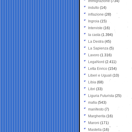
Immigrazione
(734)
indulto
(14)
inflazione
(26)
Ingroia
(15)
Interviste
(16)
la casta
(1.394)
La Destra
(45)
La Sapienza
(5)
Lavoro
(1.316)
LegaNord
(2.411)
Letta Enrico
(154)
Liberi e Uguali
(10)
Libia
(68)
Libri
(33)
Liguria Futurista
(25)
mafia
(543)
manifesto
(7)
Margherita
(16)
Maroni
(171)
Mastella
(16)