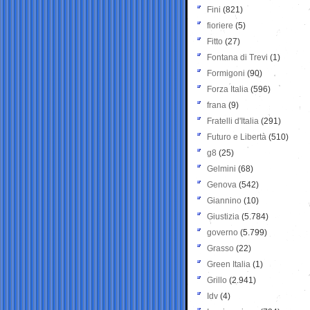
Fini
(821)
fioriere
(5)
Fitto
(27)
Fontana di Trevi
(1)
Formigoni
(90)
Forza Italia
(596)
frana
(9)
Fratelli d'Italia
(291)
Futuro e Libertà
(510)
g8
(25)
Gelmini
(68)
Genova
(542)
Giannino
(10)
Giustizia
(5.784)
governo
(5.799)
Grasso
(22)
Green Italia
(1)
Grillo
(2.941)
Idv
(4)