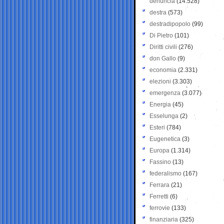
denuncia
(14.528)
destra
(573)
destradipopolo
(99)
Di Pietro
(101)
Diritti civili
(276)
don Gallo
(9)
economia
(2.331)
elezioni
(3.303)
emergenza
(3.077)
Energia
(45)
Esselunga
(2)
Esteri
(784)
Eugenetica
(3)
Europa
(1.314)
Fassino
(13)
federalismo
(167)
Ferrara
(21)
Ferretti
(6)
ferrovie
(133)
finanziaria
(325)