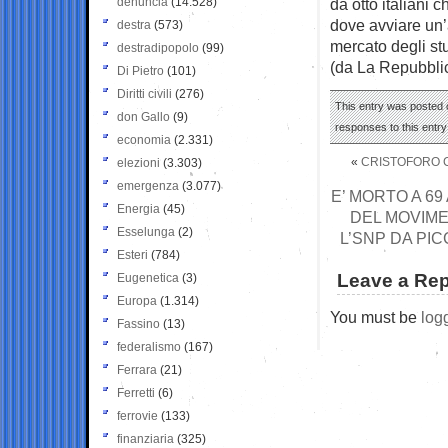
denuncia
(14.528)
da otto italiani 
dove avviare un’a
destra
(573)
mercato degli st
destradipopolo
(99)
(da La Repubbli
Di Pietro
(101)
Diritti civili
(276)
This entry was posted 
don Gallo
(9)
responses to this entr
economia
(2.331)
«
CRISTOFORO 
elezioni
(3.303)
emergenza
(3.077)
E’ MORTO A 69
Energia
(45)
DEL MOVIME
Esselunga
(2)
L’SNP DA PI
Esteri
(784)
Leave a Rep
Eugenetica
(3)
Europa
(1.314)
You must be
log
Fassino
(13)
federalismo
(167)
Ferrara
(21)
Ferretti
(6)
ferrovie
(133)
finanziaria
(325)