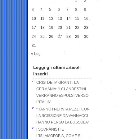
1
2
3
4
5
6
7
8
9
10
11
12
13
14
15
16
17
18
19
20
21
22
23
24
25
26
27
28
29
30
31
« Lug
Leggi gli ultimi articoli
inseriti
CRISI DEI MIGRANTI, LA
GERMANIA: “I CLANDESTINI
VERRANNO ESPULSI VERSO
L’ITALIA”
“HANNO I NERVI A PEZZI, CON
LA SCISSIONE DA VANNACCI
HANNO PERSO LA BUSSOLA”
I SOVRANISTI E
L’ISLAMOFOBIA, COME SI