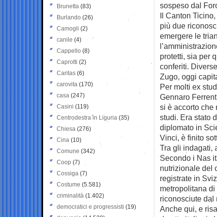
sospeso dal Foro
Brunetta
(83)
Il Canton Ticino,
Burlando
(26)
più due riconosci
Camogli
(2)
emergere le trian
canile
(4)
l’amministrazion
Cappello
(8)
protetti, sia per 
Caprotti
(2)
conferiti. Diverse
Caritas
(6)
Zugo, oggi capit
carovita
(170)
Per molti ex stud
casa
(247)
Gennaro Ferrenti
si è accorto che 
Casini
(119)
studi. Era stato 
Centrodestra in Liguria
(35)
diplomato in Sci
Chiesa
(276)
Vinci, è finito s
Cina
(10)
Tra gli indagati,
Comune
(342)
Secondo i Nas ita
Coop
(7)
nutrizionale del
Cossiga
(7)
registrate in Svi
Costume
(5.581)
metropolitana di
criminalità
(1.402)
riconosciute dal 
democratici e progressisti
(19)
Anche qui, e ris