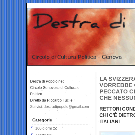
LA SVIZZER
Destra di Popolo.net
VORREBBE 
Circolo Genovese di Cultura e
PECCATO CH
Politica
CHE NESSU
Diretto da Riccardo Fucile
Scrivici: destradipopolo@gmail.com
RETTORI COND
CHI C’È DIETR
Categorie
ITALIANI
100 giorni
(5)