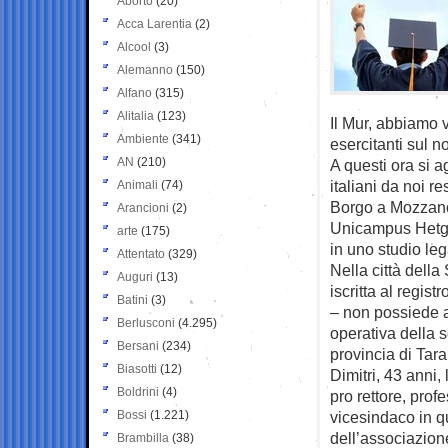
Aborto
(20)
Acca Larentia
(2)
Alcool
(3)
Alemanno
(150)
Alfano
(315)
Alitalia
(123)
Il Mur, abbiamo v
Ambiente
(341)
esercitanti sul no
AN
(210)
A questi ora si 
italiani da noi r
Animali
(74)
Borgo a Mozzano
Arancioni
(2)
Unicampus Hetg è
arte
(175)
in uno studio leg
Attentato
(329)
Nella città della
Auguri
(13)
iscritta al regis
Batini
(3)
– non possiede al
Berlusconi
(4.295)
operativa della s
Bersani
(234)
provincia di Tar
Biasotti
(12)
Dimitri, 43 anni,
Boldrini
(4)
pro rettore, prof
Bossi
(1.221)
vicesindaco in q
dell’associazion
Brambilla
(38)