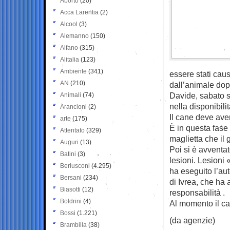
Aborto
(20)
Acca Larentia
(2)
Alcool
(3)
Alemanno
(150)
Alfano
(315)
Alitalia
(123)
Ambiente
(341)
essere stati cau
AN
(210)
dall’animale do
Davide, sabato s
Animali
(74)
nella disponibili
Arancioni
(2)
Il cane deve aver
arte
(175)
È in questa fase 
Attentato
(329)
maglietta che il
Auguri
(13)
Poi si è avventa
Batini
(3)
lesioni. Lesioni 
Berlusconi
(4.295)
ha eseguito l’aut
Bersani
(234)
di Ivrea, che ha 
Biasotti
(12)
responsabilità .
Boldrini
(4)
Al momento il ca
Bossi
(1.221)
(da agenzie)
Brambilla
(38)