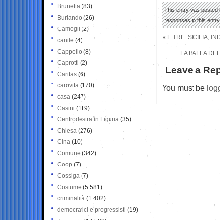
Brunetta
(83)
This entry was posted 
Burlando
(26)
responses to this entr
Camogli
(2)
«
E TRE: SICILIA,
canile
(4)
Cappello
(8)
LA BALLA DEL
Caprotti
(2)
Leave a Rep
Caritas
(6)
carovita
(170)
You must be
log
casa
(247)
Casini
(119)
Centrodestra in Liguria
(35)
Chiesa
(276)
Cina
(10)
Comune
(342)
Coop
(7)
Cossiga
(7)
Costume
(5.581)
criminalità
(1.402)
democratici e progressisti
(19)