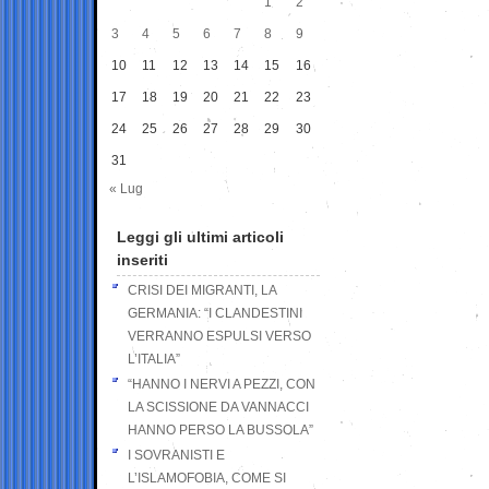
1
2
3
4
5
6
7
8
9
10
11
12
13
14
15
16
17
18
19
20
21
22
23
24
25
26
27
28
29
30
31
« Lug
Leggi gli ultimi articoli
inseriti
CRISI DEI MIGRANTI, LA
GERMANIA: “I CLANDESTINI
VERRANNO ESPULSI VERSO
L’ITALIA”
“HANNO I NERVI A PEZZI, CON
LA SCISSIONE DA VANNACCI
HANNO PERSO LA BUSSOLA”
I SOVRANISTI E
L’ISLAMOFOBIA, COME SI