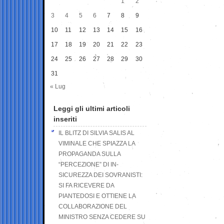
1
2
3
4
5
6
7
8
9
10
11
12
13
14
15
16
17
18
19
20
21
22
23
24
25
26
27
28
29
30
31
« Lug
Leggi gli ultimi articoli
inseriti
IL BLITZ DI SILVIA SALIS AL
VIMINALE CHE SPIAZZA LA
PROPAGANDA SULLA
“PERCEZIONE” DI IN-
SICUREZZA DEI SOVRANISTI:
SI FA RICEVERE DA
PIANTEDOSI E OTTIENE LA
COLLABORAZIONE DEL
MINISTRO SENZA CEDERE SU