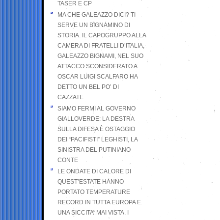
TASER E CP
MA CHE GALEAZZO DICI? TI
SERVE UN BIGNAMINO DI
STORIA. IL CAPOGRUPPO ALLA
CAMERA DI FRATELLI D’ITALIA,
GALEAZZO BIGNAMI, NEL SUO
ATTACCO SCONSIDERATO A
OSCAR LUIGI SCALFARO HA
DETTO UN BEL PO’ DI
CAZZATE
SIAMO FERMI AL GOVERNO
GIALLOVERDE: LA DESTRA
SULLA DIFESA È OSTAGGIO
DEI “PACIFISTI” LEGHISTI, LA
SINISTRA DEL PUTINIANO
CONTE
LE ONDATE DI CALORE DI
QUEST’ESTATE HANNO
PORTATO TEMPERATURE
RECORD IN TUTTA EUROPA E
UNA SICCITA’ MAI VISTA. I