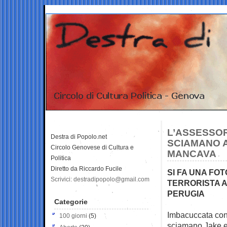
L’ASSESSOR
Destra di Popolo.net
SCIAMANO A
Circolo Genovese di Cultura e
MANCAVA
Politica
Diretto da Riccardo Fucile
SI FA UNA FO
Scrivici: destradipopolo@gmail.com
TERRORISTA A
PERUGIA
Categorie
Imbacuccata con 
100 giorni
(5)
sciamano Jake e 