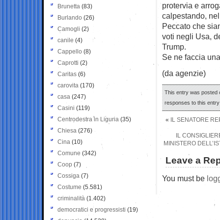
protervia e arrog
Brunetta
(83)
calpestando, nel 
Burlando
(26)
Peccato che siano
Camogli
(2)
voti negli Usa, 
canile
(4)
Trump.
Cappello
(8)
Se ne faccia una
Caprotti
(2)
(da agenzie)
Caritas
(6)
carovita
(170)
This entry was posted 
casa
(247)
responses to this entr
Casini
(119)
Centrodestra in Liguria
(35)
«
IL SENATORE RE
Chiesa
(276)
IL CONSIGLIER
Cina
(10)
MINISTERO DELL’IS
Comune
(342)
Leave a Rep
Coop
(7)
Cossiga
(7)
You must be
log
Costume
(5.581)
criminalità
(1.402)
democratici e progressisti
(19)