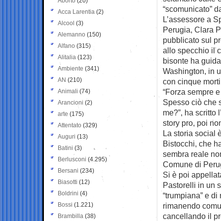
Aborto
(20)
“scomunicato” da
Acca Larentia
(2)
L’assessore a S
Alcool
(3)
Perugia, Clara Pas
Alemanno
(150)
pubblicato sul p
Alfano
(315)
allo specchio il
Alitalia
(123)
bisonte ha guida
Ambiente
(341)
Washington, in u
AN
(210)
con cinque morti
“Forza sempre e
Animali
(74)
Spesso ciò che 
Arancioni
(2)
me?”, ha scritto 
arte
(175)
story pro, poi non
Attentato
(329)
La storia social
Auguri
(13)
Bistocchi, che h
Batini
(3)
sembra reale non
Berlusconi
(4.295)
Comune di Perugia
Bersani
(234)
Si è poi appella
Biasotti
(12)
Pastorelli in un
Boldrini
(4)
“trumpiana” e di 
Bossi
(1.221)
rimanendo comunq
cancellando il pr
Brambilla
(38)