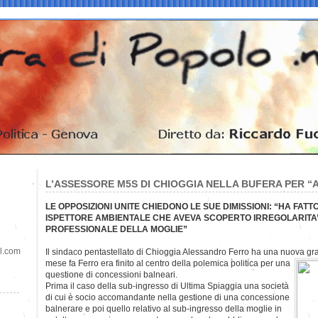
L’ASSESSORE M5S DI CHIOGGIA NELLA BUFERA PER “
LE OPPOSIZIONI UNITE CHIEDONO LE SUE DIMISSIONI: “HA FAT
ISPETTORE AMBIENTALE CHE AVEVA SCOPERTO IRREGOLARITA’
PROFESSIONALE DELLA MOGLIE”
il.com
Il sindaco pentastellato di Chioggia Alessandro Ferro ha una nuova gr
mese fa Ferro era finito al centro della polemica politica per una
questione di concessioni balneari.
Prima il caso della sub-ingresso di Ultima Spiaggia una società
di cui è socio accomandante nella gestione di una concessione
balnerare e poi quello relativo al sub-ingresso della moglie in