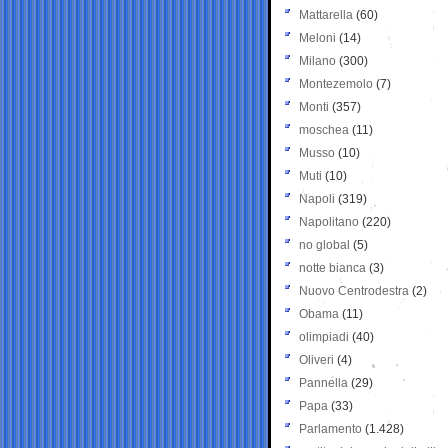
Mattarella
(60)
Meloni
(14)
Milano
(300)
Montezemolo
(7)
Monti
(357)
moschea
(11)
Musso
(10)
Muti
(10)
Napoli
(319)
Napolitano
(220)
no global
(5)
notte bianca
(3)
Nuovo Centrodestra
(2)
Obama
(11)
olimpiadi
(40)
Oliveri
(4)
Pannella
(29)
Papa
(33)
Parlamento
(1.428)