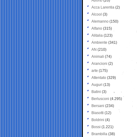
Aborto
(20)
Acca Larentia
(2)
Alcool
(3)
Alemanno
(150)
Alfano
(315)
Alitalia
(123)
Ambiente
(341)
AN
(210)
Animali
(74)
Arancioni
(2)
arte
(175)
Attentato
(329)
Auguri
(13)
Batini
(3)
Berlusconi
(4.295)
Bersani
(234)
Biasotti
(12)
Boldrini
(4)
Bossi
(1.221)
Brambilla
(38)