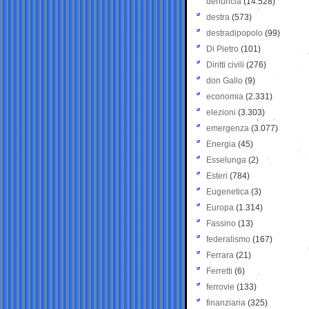
denuncia
(14.528)
destra
(573)
destradipopolo
(99)
Di Pietro
(101)
Diritti civili
(276)
don Gallo
(9)
economia
(2.331)
elezioni
(3.303)
emergenza
(3.077)
Energia
(45)
Esselunga
(2)
Esteri
(784)
Eugenetica
(3)
Europa
(1.314)
Fassino
(13)
federalismo
(167)
Ferrara
(21)
Ferretti
(6)
ferrovie
(133)
finanziaria
(325)