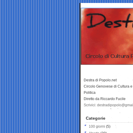
Destra di Popolo.net
Circolo Genovese di Cultura e
Politica
Diretto da Riccardo Fucile
Scrivici: destradipopolo@gma
Categorie
100 giorni
(5)