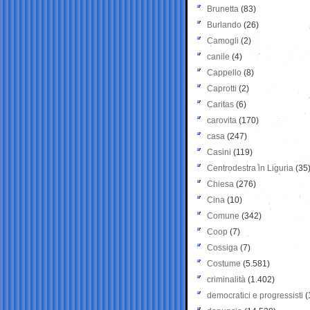
Brunetta
(83)
Burlando
(26)
Camogli
(2)
canile
(4)
Cappello
(8)
Caprotti
(2)
Caritas
(6)
carovita
(170)
casa
(247)
Casini
(119)
Centrodestra in Liguria
(35
Chiesa
(276)
Cina
(10)
Comune
(342)
Coop
(7)
Cossiga
(7)
Costume
(5.581)
criminalità
(1.402)
democratici e progressisti
(