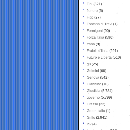
Fini
(821)
fioriere
(5)
Fitto
(27)
Fontana di Trevi
(1)
Formigoni
(90)
Forza Italia
(596)
frana
(9)
Fratelli d'Italia
(291)
Futuro e Libertà
(510)
g8
(25)
Gelmini
(68)
Genova
(542)
Giannino
(10)
Giustizia
(5.784)
governo
(5.799)
Grasso
(22)
Green Italia
(1)
Grillo
(2.941)
Idv
(4)