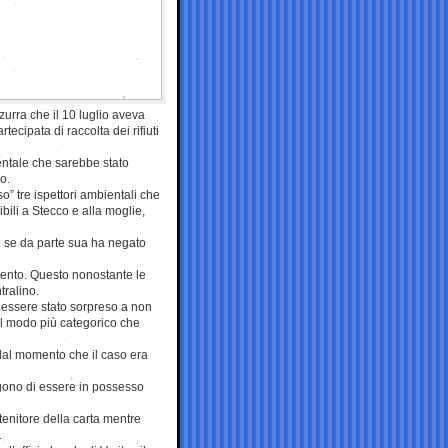
zurra che il 10 luglio aveva
cipata di raccolta dei rifiuti
ientale che sarebbe stato
o.
o” tre ispettori ambientali che
bili a Stecco e alla moglie,
e se da parte sua ha negato
amento. Questo nonostante le
tralino.
i essere stato sorpreso a non
nel modo più categorico che
 dal momento che il caso era
ngono di essere in possesso
tenitore della carta mentre
.