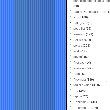
partito del popolo della libe
(30)
Partito Democratico
(1.034)
PD
(1.188)
PdL
(2.781)
pedofilia
(25)
Pensioni
(129)
Politica
(40.855)
polizia
(253)
Porto
(12)
povertà
(502)
Presepe
(14)
Primarie
(149)
Prodi
(52)
Provincia
(139)
radici e valori
(3.682)
RAI
(359)
rapine
(37)
Razzismo
(1.410)
Referendum
(200)