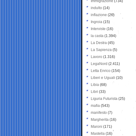
Immigrazione
(734)
indulto
(14)
inflazione
(26)
Ingroia
(15)
Interviste
(16)
la casta
(1.394)
La Destra
(45)
La Sapienza
(5)
Lavoro
(1.316)
LegaNord
(2.411)
Letta Enrico
(154)
Liberi e Uguali
(10)
Libia
(68)
Libri
(33)
Liguria Futurista
(25)
mafia
(543)
manifesto
(7)
Margherita
(16)
Maroni
(171)
Mastella
(16)