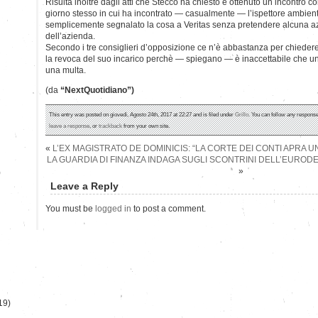
Risulta inoltre dagli atti che Stecco ha chiesto e ottenuto un incontro con 
giorno stesso in cui ha incontrato — casualmente — l’ispettore ambient
semplicemente segnalato la cosa a Veritas senza pretendere alcuna az
dell’azienda.
Secondo i tre consiglieri d’opposizione ce n’è abbastanza per chiedere
la revoca del suo incarico perchè — spiegano — è inaccettabile che un
una multa.
(da
“NextQuotidiano”)
This entry was posted on giovedì, Agosto 24th, 2017 at 22:27 and is filed under
Grillo
. You can follow any response
leave a response
, or
trackback
from your own site.
«
L’EX MAGISTRATO DE DOMINICIS: “LA CORTE DEI CONTI APRA U
LA GUARDIA DI FINANZA INDAGA SUGLI SCONTRINI DELL’EUROD
»
)
Leave a Reply
You must be
logged in
to post a comment.
19)