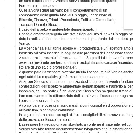
un’altra concessione avvenuto senza bando pubblico quando
Ferro era già sindaco.
Questa volta i guai arrivano per il comportamento di un
componente della giunta M5S di Chioggia, l’assessore al
Bilancio, Finanze, Tributi, Partecipate, Politiche Comunitarie,
Trasporti Daniele Stecco.
Il caso dell’ispettore ambientale demansionato
Il caso è emerso in seguito alle rivelazioni del sito di news Chioggia Az
dato la notizia del demansionamento di un dipendente della società parte
Veritas.
La vicenda risale all’aprile scorso e il protagonista è un ispettore amb
trasferito ad altro incarico in seguito alle pressioni dell’assessore Stecc
A scatenare il presunto interessamento di Stecco il fatto di aver “sorpres
avevano rinvenuto per terra dei rifiuti, probabilmente cartacei “riconduci
titolare di uno studio professionale”.
A quanto pare l’assessore avrebbe riferito l’accaduto alla Veritas anch
ogni addebito e qualsivoglia forma di interessamento.
Anzi, per Stecco si tratta di una notizia destituita di qualsivoglia fond
contestazioni dell’ispettore ambientale demansionato e trasferito al cen
Insomma, da una parte c’è chi dice che Stecco non ha gradito il fatto d
fare correttamente la differenziata dall’altra invece l’assessore nega 
l’episodio si sia verificato.
A complicare le cose ci si sono messi alcuni consiglieri d’opposizione
arrivato fino in consiglio comunale.
In seguito ad una accesso agli atti i tre consiglieri di minoranza soste
delle prove che Stecco ha mentito.
L’assessore ha negato di aver sbagliato a conferire il materiale nel con
Veritas avrebbe fornito documentazione fotografica che lo smentirebbe