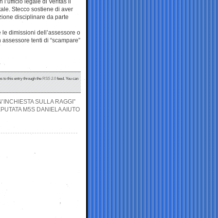
l’ufficio legale di Veritas il
ale. Stecco sostiene di aver
ione disciplinare da parte
 le dimissioni dell’assessore o
 assessore tenti di “scampare”
s to this entry through the
RSS 2.0
feed. You can
N’INCHIESTA SULLA RAGGI”
EPUTATA M5S DANIELA AIUTO