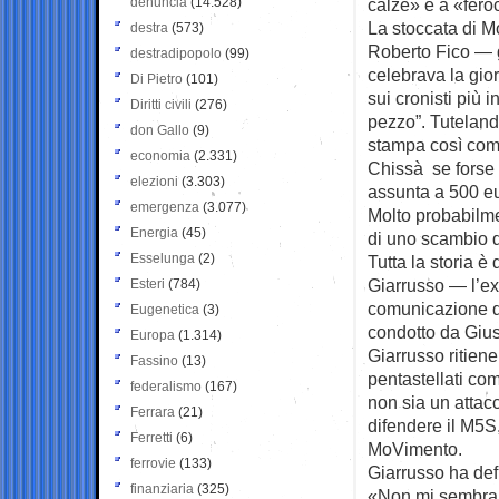
denuncia
(14.528)
calze» e a «feroc
La stoccata di M
destra
(573)
Roberto Fico — 
destradipopolo
(99)
celebrava la gio
Di Pietro
(101)
sui cronisti più 
Diritti civili
(276)
pezzo”. Tutelando
don Gallo
(9)
stampa così come 
economia
(2.331)
Chissà se forse 
elezioni
(3.303)
assunta a 500 eu
emergenza
(3.077)
Molto probabilmen
Energia
(45)
di uno scambio di
Esselunga
(2)
Tutta la storia è
Giarrusso — l’ex
Esteri
(784)
comunicazione d
Eugenetica
(3)
condotto da Giu
Europa
(1.314)
Giarrusso ritien
Fassino
(13)
pentastellati c
federalismo
(167)
non sia un attacc
Ferrara
(21)
difendere il M5S
Ferretti
(6)
MoVimento.
ferrovie
(133)
Giarrusso ha def
finanziaria
(325)
«Non mi sembra c