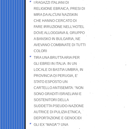
I RAGAZZI ITALIANI DI
RELIGIONE EBRAICA, PRESI DI
MIRA DA ALCUNI NAZISKIN
CHE HANNO CERCATO DI
FARE IRRUZIONE NELL’HOTEL
DOVE ALLOGGIAVA IL GRUPPO
A BANSKO IN BULGARIA, NE
AVEVANO COMBINATE DI TUTTI
COLORI
TIRA UNA BRUTTA ARIA PER
GLI EBREI IN ITALIA. IN UN
LOCALE DI BASTIA UMBRA, IN
PROVINCIA DI PERUGIA, E’
STATO ESPOSTO UN
CARTELLO ANTISEMITA: “NON
SONO GRADITI ISRAELIANI E
SOSTENITORI DELLA
SUDDETTA PSEUDO-NAZIONE
AUTRICE DI PULIZIA ETNICA,
DEPORTAZIONE E GENOCIDI
GLI EX “MAGA”? UNA