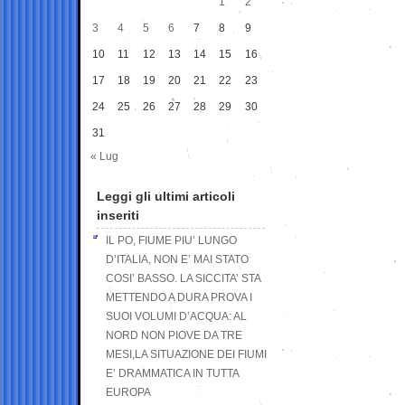
1
2
3
4
5
6
7
8
9
10
11
12
13
14
15
16
17
18
19
20
21
22
23
24
25
26
27
28
29
30
31
« Lug
Leggi gli ultimi articoli
inseriti
IL PO, FIUME PIU’ LUNGO
D’ITALIA, NON E’ MAI STATO
COSI’ BASSO. LA SICCITA’ STA
METTENDO A DURA PROVA I
SUOI VOLUMI D’ACQUA: AL
NORD NON PIOVE DA TRE
MESI,LA SITUAZIONE DEI FIUMI
E’ DRAMMATICA IN TUTTA
EUROPA