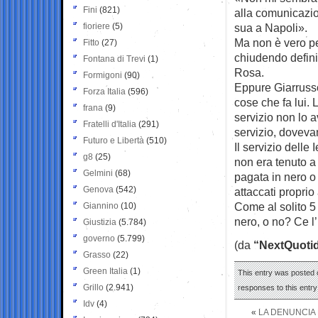
Fini
(821)
alla comunicazio
fioriere
(5)
sua a Napoli».
Ma non è vero pe
Fitto
(27)
chiudendo defini
Fontana di Trevi
(1)
Rosa.
Formigoni
(90)
Eppure Giarruss
Forza Italia
(596)
cose che fa lui.
frana
(9)
servizio non lo a
Fratelli d'Italia
(291)
servizio, dovev
Futuro e Libertà
(510)
Il servizio delle
g8
(25)
non era tenuto a
Gelmini
(68)
pagata in nero o
Genova
(542)
attaccati propri
Come al solito 5
Giannino
(10)
nero, o no? Ce l’
Giustizia
(5.784)
governo
(5.799)
(da
“NextQuoti
Grasso
(22)
Green Italia
(1)
This entry was posted o
Grillo
(2.941)
responses to this entr
Idv
(4)
«
LA DENUNCIA 