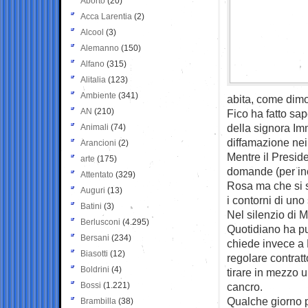
Aborto
(20)
Acca Larentia
(2)
Alcool
(3)
Alemanno
(150)
Alfano
(315)
Alitalia
(123)
Ambiente
(341)
abita, come dimo
AN
(210)
Fico ha fatto sap
della signora Imm
Animali
(74)
diffamazione nei
Arancioni
(2)
Mentre il Presid
arte
(175)
domande (per in
Attentato
(329)
Rosa ma che si 
Auguri
(13)
i contorni di uno
Batini
(3)
Nel silenzio di 
Berlusconi
(4.295)
Quotidiano ha pu
Bersani
(234)
chiede invece a 
Biasotti
(12)
regolare contratto
Boldrini
(4)
tirare in mezzo
Bossi
(1.221)
cancro.
Qualche giorno p
Brambilla
(38)