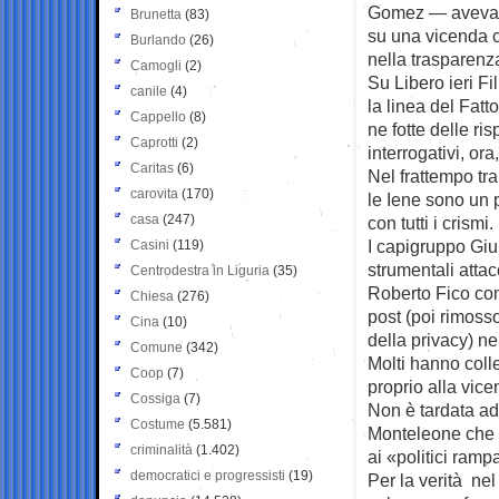
Gomez — aveva pu
Brunetta
(83)
su una vicenda ch
Burlando
(26)
nella trasparenza
Camogli
(2)
Su Libero ieri Fi
canile
(4)
la linea del Fat
Cappello
(8)
ne fotte delle ri
Caprotti
(2)
interrogativi, or
Caritas
(6)
Nel frattempo tr
carovita
(170)
le Iene sono un 
casa
(247)
con tutti i crismi.
I capigruppo Giul
Casini
(119)
strumentali attac
Centrodestra in Liguria
(35)
Roberto Fico con
Chiesa
(276)
post (poi rimoss
Cina
(10)
della privacy) n
Comune
(342)
Molti hanno colle
Coop
(7)
proprio alla vice
Cossiga
(7)
Non è tardata ad
Costume
(5.581)
Monteleone che h
criminalità
(1.402)
ai «politici ram
democratici e progressisti
(19)
Per la verità nel