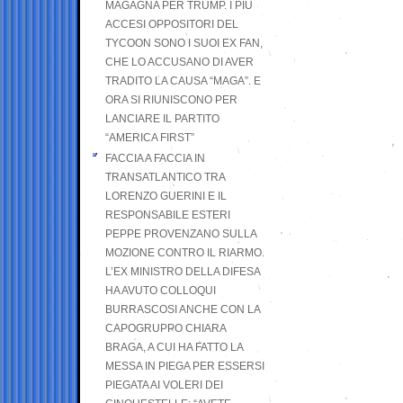
MAGAGNA PER TRUMP. I PIÙ
ACCESI OPPOSITORI DEL
TYCOON SONO I SUOI EX FAN,
CHE LO ACCUSANO DI AVER
TRADITO LA CAUSA “MAGA”. E
ORA SI RIUNISCONO PER
LANCIARE IL PARTITO
“AMERICA FIRST”
FACCIA A FACCIA IN
TRANSATLANTICO TRA
LORENZO GUERINI E IL
RESPONSABILE ESTERI
PEPPE PROVENZANO SULLA
MOZIONE CONTRO IL RIARMO.
L’EX MINISTRO DELLA DIFESA
HA AVUTO COLLOQUI
BURRASCOSI ANCHE CON LA
CAPOGRUPPO CHIARA
BRAGA, A CUI HA FATTO LA
MESSA IN PIEGA PER ESSERSI
PIEGATA AI VOLERI DEI