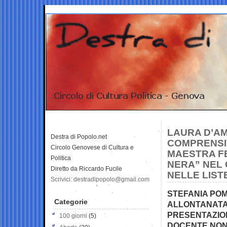
LAURA D’AM
Destra di Popolo.net
COMPRENSIV
Circolo Genovese di Cultura e
MAESTRA FE
Politica
NERA” NEL 
Diretto da Riccardo Fucile
NELLE LIST
Scrivici: destradipopolo@gmail.com
STEFANIA PO
Categorie
ALLONTANATA,
PRESENTAZIO
100 giorni
(5)
DOCENTE NON