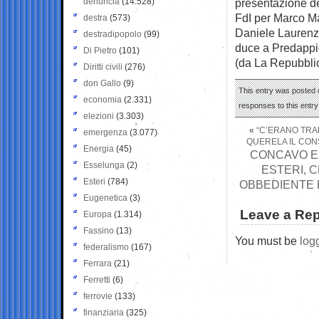
denuncia
(14.528)
presentazione de
FdI per Marco Ma
destra
(573)
Daniele Laurenzi 
destradipopolo
(99)
duce a Predappio.
Di Pietro
(101)
(da La Repubbli
Diritti civili
(276)
don Gallo
(9)
This entry was posted o
economia
(2.331)
responses to this entr
elezioni
(3.303)
«
“C’ERANO TRA
emergenza
(3.077)
QUERELA IL CONS
Energia
(45)
CONCAVO E 
Esselunga
(2)
ESTERI, 
Esteri
(784)
OBBEDIENTE E
Eugenetica
(3)
Leave a Rep
Europa
(1.314)
Fassino
(13)
You must be
log
federalismo
(167)
Ferrara
(21)
Ferretti
(6)
ferrovie
(133)
finanziaria
(325)