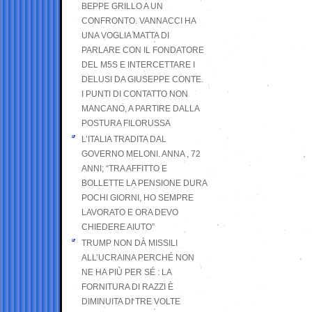
BEPPE GRILLO A UN
CONFRONTO. VANNACCI HA
UNA VOGLIA MATTA DI
PARLARE CON IL FONDATORE
DEL M5S E INTERCETTARE I
DELUSI DA GIUSEPPE CONTE.
I PUNTI DI CONTATTO NON
MANCANO, A PARTIRE DALLA
POSTURA FILORUSSA
L’ITALIA TRADITA DAL
GOVERNO MELONI. ANNA , 72
ANNI; “TRA AFFITTO E
BOLLETTE LA PENSIONE DURA
POCHI GIORNI, HO SEMPRE
LAVORATO E ORA DEVO
CHIEDERE AIUTO”
TRUMP NON DÀ MISSILI
ALL’UCRAINA PERCHÉ NON
NE HA PIÙ PER SÉ : LA
FORNITURA DI RAZZI È
DIMINUITA DI TRE VOLTE