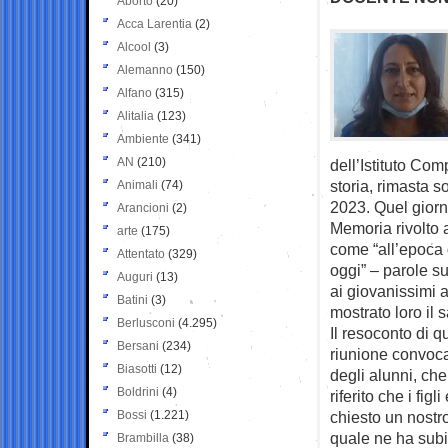
Aborto
(20)
Acca Larentia
(2)
Alcool
(3)
Alemanno
(150)
Alfano
(315)
Alitalia
(123)
Ambiente
(341)
AN
(210)
dell’Istituto Com
storia, rimasta s
Animali
(74)
2023. Quel giorn
Arancioni
(2)
Memoria rivolto a
arte
(175)
come “all’epoca 
Attentato
(329)
oggi” – parole s
Auguri
(13)
ai giovanissimi 
Batini
(3)
mostrato loro il 
Berlusconi
(4.295)
Il resoconto di q
Bersani
(234)
riunione convoca
Biasotti
(12)
degli alunni, che
Boldrini
(4)
riferito che i fi
Bossi
(1.221)
chiesto un nostro
quale ne ha subi
Brambilla
(38)