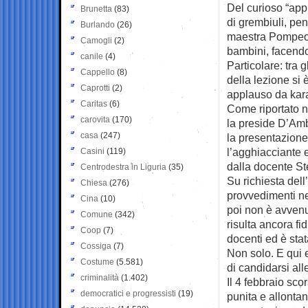
Del curioso “appr
Brunetta
(83)
di grembiuli, pe
Burlando
(26)
maestra Pompeo h
Camogli
(2)
bambini, facendo 
canile
(4)
Particolare: tra 
Cappello
(8)
della lezione si 
Caprotti
(2)
applauso da kar
Caritas
(6)
Come riportato ne
carovita
(170)
la preside D’Amb
casa
(247)
la presentazione
l’agghiacciante e
Casini
(119)
dalla docente S
Centrodestra in Liguria
(35)
Su richiesta dell
Chiesa
(276)
provvedimenti ne
Cina
(10)
poi non è avvenu
Comune
(342)
risulta ancora f
Coop
(7)
docenti ed è stat
Cossiga
(7)
Non solo. E qui e
Costume
(5.581)
di candidarsi all
criminalità
(1.402)
Il 4 febbraio sc
democratici e progressisti
(19)
punita e allontan