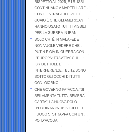
RISPETTO AL 2025, E I RUSSI
CONTINUANO A MARTELLARE
CON LE STRAGI DI CIVILI. IL
GUAIO È CHE GLI AMERICANI
HANNO USATO TUTTI I MISSILI
PER LA GUERRA IN IRAN
SOLO CHI È IN MALAFEDE
NON VUOLE VEDERE CHE
PUTIN È GIÀ IN GUERRA CON
L’EUROPA: TRA ATTACCHI
IBRIDI, TROLL E
INTERFERENZE, I BLITZ SONO
SOTTO GLI OCCHI DI TUTTI
OGNI GIORNO
CHE GOVERNO PATACCA. “SI
SFILAMENTA TUTTA, SEMBRA
CARTA”. LA NUOVA POLO
D’ORDINANZA DEI VIGILI DEL
FUOCO SI STRAPPA CON UN
PO’ D’ACQUA