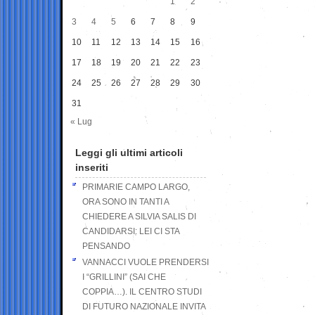
1
2
3
4
5
6
7
8
9
10
11
12
13
14
15
16
17
18
19
20
21
22
23
24
25
26
27
28
29
30
31
« Lug
Leggi gli ultimi articoli
inseriti
PRIMARIE CAMPO LARGO,
ORA SONO IN TANTI A
CHIEDERE A SILVIA SALIS DI
CANDIDARSI: LEI CI STA
PENSANDO
VANNACCI VUOLE PRENDERSI
I “GRILLINI” (SAI CHE
COPPIA…). IL CENTRO STUDI
DI FUTURO NAZIONALE INVITA