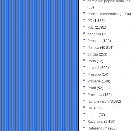
partito del popolo della libe
(30)
Partito Democratico
(1.034)
PD
(1.188)
PdL
(2.781)
pedofilia
(25)
Pensioni
(129)
Politica
(40.814)
polizia
(253)
Porto
(12)
povertà
(502)
Presepe
(14)
Primarie
(149)
Prodi
(52)
Provincia
(139)
radici e valori
(3.682)
RAI
(359)
rapine
(37)
Razzismo
(1.410)
Referendum
(200)