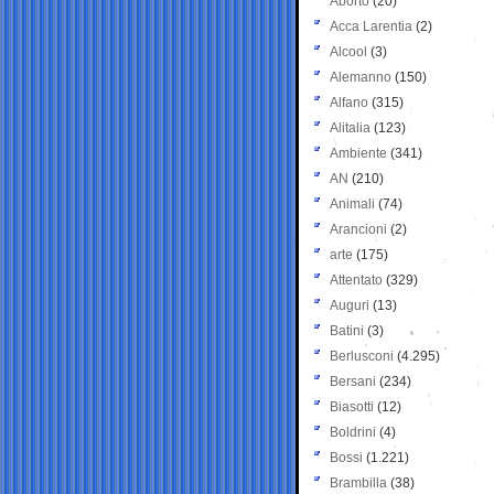
Aborto
(20)
Acca Larentia
(2)
Alcool
(3)
Alemanno
(150)
Alfano
(315)
Alitalia
(123)
Ambiente
(341)
AN
(210)
Animali
(74)
Arancioni
(2)
arte
(175)
Attentato
(329)
Auguri
(13)
Batini
(3)
Berlusconi
(4.295)
Bersani
(234)
Biasotti
(12)
Boldrini
(4)
Bossi
(1.221)
Brambilla
(38)