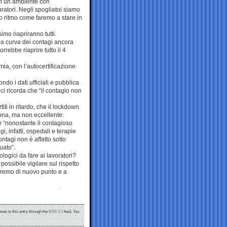
 in un ambiente con
oratori. Negli spogliatoi siamo
o ritmo come faremo a stare in
imo riapriranno tutti.
na curva dei contagi ancora
rrebbe riaprire tutto il 4
mia, con l’autocertificazione
o i dati ufficiali e pubblica
i ricorda che “il contagio non
ti in ritardo, che il lockdown
uona, ma non eccellente.
e “nonostante il contagioso
, infatti, ospedali e terapie
ntagi non è affatto sotto
uato”.
logici da fare ai lavoratori?
ssibile vigilare sul rispetto
 saremo di nuovo punto e a
nses to this entry through the
RSS 2.0
feed. You