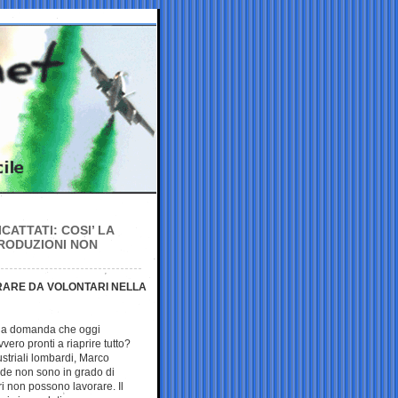
CATTATI: COSI’ LA
RODUZIONI NON
ORARE DA VOLONTARI NELLA
2, la domanda che oggi
ero pronti a riaprire tutto?
dustriali lombardi, Marco
nde non sono in grado di
ri non possono lavorare. Il