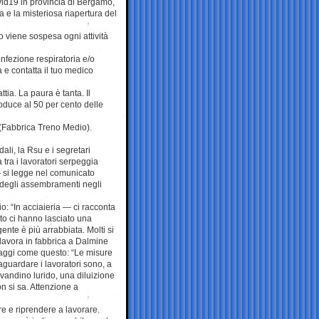
vid19 in provincia di Bergamo,
 e la misteriosa riapertura del
o viene sospesa ogni attività
 infezione respiratoria e/o
e contatta il tuo medico
tia. La paura è tanta. Il
oduce al 50 per cento delle
 (Fabbrica Treno Medio).
ali, la Rsu e i segretari
 tra i lavoratori serpeggia
 si legge nel comunicato
a degli assembramenti negli
: “In acciaieria — ci racconta
sto ci hanno lasciato una
gente è più arrabbiata. Molti si
 lavora in fabbrica a Dalmine
saggi come questo: “Le misure
aguardare i lavoratori sono, a
avandino lurido, una diluizione
on si sa. Attenzione a
re e riprendere a lavorare.