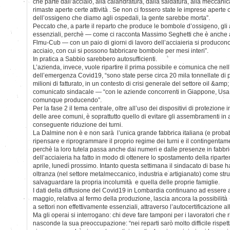
che parte dall’acciaio, alla calandratura, dalla saldatura, alla meccani
rimaste aperte certe attività . Se non ci fossero state le imprese aperte c
dell’ossigeno che diamo agli ospedali, la gente sarebbe morta”.
Peccato che, a parte il reparto che produce le bombole d’ossigeno, gli a
essenziali, perchè — come ci racconta Massimo Seghetti che è anche at
Flmu-Cub — con un paio di giorni di lavoro dell’acciaieria si producono 
acciaio, con cui si possono fabbricare bombole per mesi interi”.
In pratica a Sabbio sarebbero autosufficienti.
L’azienda, invece, vuole ripartire il prima possibile e comunica che nel
dell’emergenza Covid19, “sono state perse circa 20 mila tonnellate di 
milioni di fatturato, in un contesto di crisi generale del settore oil &am
comunicato sindacale — “con le aziende concorrenti in Giappone, Usa
comunque producendo”.
Per la fase 2 il tema centrale, oltre all’uso dei dispositivi di protezione 
delle aree comuni, è soprattutto quello di evitare gli assembramenti in a
conseguente riduzione dei turni.
La Dalmine non è e non sarà l’unica grande fabbrica italiana (e prob
ripensare e riprogrammare il proprio regime dei turni e il contingentame
perchè la loro tutela passa anche dai numeri e dalle presenze in fabbri
dell’acciaieria ha fatto in modo di ottenere lo spostamento della riparte
aprile, lunedì prossimo. Intanto questa settimana il sindacato di base h
oltranza (nel settore metalmeccanico, industria e artigianato) come str
salvaguardare la propria incolumità e quella delle proprie famiglie.
I dati della diffusione del Covid19 in Lombardia continuano ad essere a
maggio, relativa al fermo della produzione, lascia ancora la possibilità
a settori non effettivamente essenziali, attraverso l’autocertificazione al
Ma gli operai si interrogano: chi deve fare tamponi per i lavoratori ch
nasconde la sua preoccupazione: “nei reparti sarò molto difficile rispett