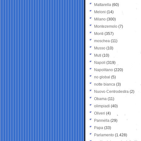
Mattarella
(60)
Meloni
(14)
Milano
(300)
Montezemolo
(7)
Monti
(357)
moschea
(11)
Musso
(10)
Muti
(10)
Napoli
(319)
Napolitano
(220)
no global
(5)
notte bianca
(3)
Nuovo Centrodestra
(2)
Obama
(11)
olimpiadi
(40)
Oliveri
(4)
Pannella
(29)
Papa
(33)
Parlamento
(1.428)