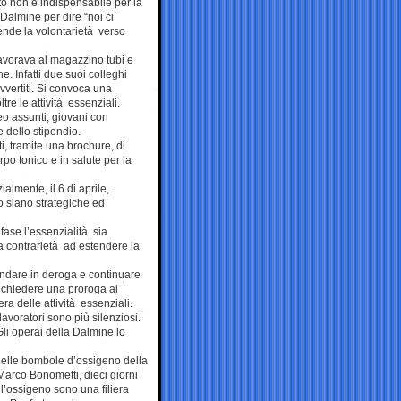
arto non è indispensabile per la
Dalmine per dire “noi ci
ende la volontarietà verso
Lavorava al magazzino tubi e
e. Infatti due suoi colleghi
vvertiti. Si convoca una
tre le attività essenziali.
neo assunti, giovani con
 dello stipendio.
i, tramite una brochure, di
rpo tonico e in salute per la
almente, il 6 di aprile,
o siano strategiche ed
fase l’essenzialità sia
a contrarietà ad estendere la
andare in deroga e continuare
a chiedere una proroga al
ra delle attività essenziali.
lavoratori sono più silenziosi.
li operai della Dalmine lo
 delle bombole d’ossigeno della
Marco Bonometti, dieci giorni
l’ossigeno sono una filiera