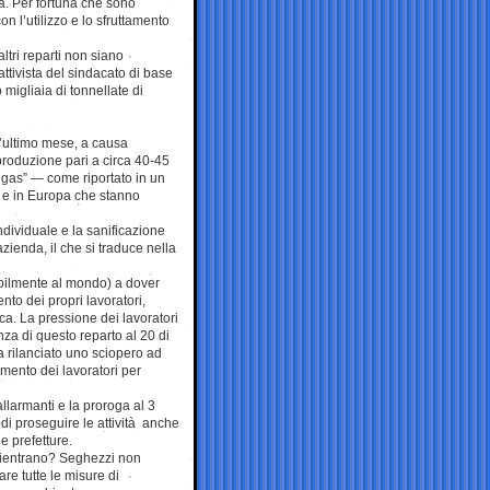
ca. Per fortuna che sono
on l’utilizzo e lo sfruttamento
ltri reparti non siano
tivista del sindacato di base
migliaia di tonnellate di
l’ultimo mese, a causa
produzione pari a circa 40-45
p; gas” — come riportato in un
 e in Europa che stanno
individuale e la sanificazione
zienda, il che si traduce nella
abilmente al mondo) a dover
nto dei propri lavoratori,
ca. La pressione dei lavoratori
nza di questo reparto al 20 di
a rilanciato uno sciopero ad
umento dei lavoratori per
llarmanti e la proroga al 3
 di proseguire le attività anche
le prefetture.
e rientrano? Seghezzi non
are tutte le misure di