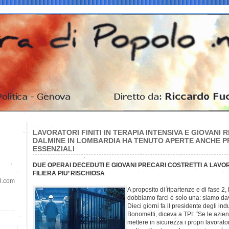
LAVORATORI FINITI IN TERAPIA INTENSIVA E GIOVANI RI
DALMINE IN LOMBARDIA HA TENUTO APERTE ANCHE P
ESSENZIALI
DUE OPERAI DECEDUTI E GIOVANI PRECARI COSTRETTI A LAV
FILIERA PIU’ RISCHIOSA
il.com
A proposito di ripartenze e di fase 
dobbiamo farci è solo una: siamo davv
Dieci giorni fa il presidente degli in
Bonometti, diceva a TPI: “Se le azie
mettere in sicurezza i propri lavorato