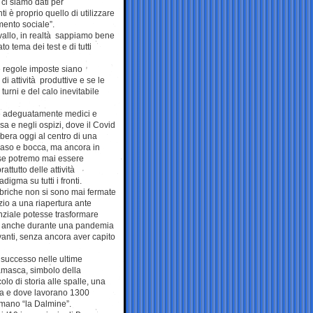
ci siamo dati per
i è proprio quello di utilizzare
mento sociale”.
allo, in realtà sappiamo bene
to tema dei test e di tutti
e regole imposte siano
di attività produttive e se le
urni e del calo inevitabile
ere adeguatamente medici e
asa e negli ospizi, dove il Covid
ibera oggi al centro di una
 naso e bocca, ma ancora in
 se potremo mai essere
attutto delle attività
gma su tutti i fronti.
bbriche non si sono mai fermate
zio a una riapertura ante
nziale potesse trasformare
are, anche durante una pandemia
vanti, senza ancora aver capito
è successo nelle ultime
amasca, simbolo della
olo di storia alle spalle, una
era e dove lavorano 1300
iamano “la Dalmine”.