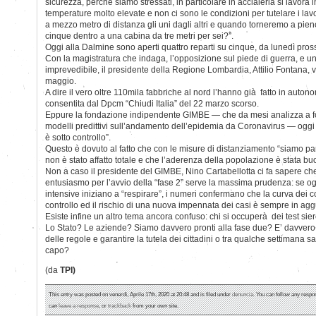
sicurezza, perchè siamo stressati, in particolare in acciaieria si lavora
temperature molto elevate e non ci sono le condizioni per tutelare i lav
a mezzo metro di distanza gli uni dagli altri e quando torneremo a pien
cinque dentro a una cabina da tre metri per sei?”.
Oggi alla Dalmine sono aperti quattro reparti su cinque, da lunedì pross
Con la magistratura che indaga, l’opposizione sul piede di guerra, e u
imprevedibile, il presidente della Regione Lombardia, Attilio Fontana, vo
maggio.
A dire il vero oltre 110mila fabbriche al nord l’hanno già fatto in autono
consentita dal Dpcm “Chiudi Italia” del 22 marzo scorso.
Eppure la fondazione indipendente GIMBE — che da mesi analizza a fond
modelli predittivi sull’andamento dell’epidemia da Coronavirus — oggi c
è sotto controllo”.
Questo è dovuto al fatto che con le misure di distanziamento “siamo parti
non è stato affatto totale e che l’aderenza della popolazione è stata b
Non a caso il presidente del GIMBE, Nino Cartabellotta ci fa sapere ch
entusiasmo per l’avvio della “fase 2” serve la massima prudenza: se oggi
intensive iniziano a “respirare”, i numeri confermano che la curva dei co
controllo ed il rischio di una nuova impennata dei casi è sempre in agg
Esiste infine un altro tema ancora confuso: chi si occuperà dei test siero
Lo Stato? Le aziende? Siamo davvero pronti alla fase due? E’ davvero po
delle regole e garantire la tutela dei cittadini o tra qualche settimana
capo?
(da
TPI)
This entry was posted on venerdì, Aprile 17th, 2020 at 20:48 and is filed under
denuncia
. You can follow any respo
can
leave a response
, or
trackback
from your own site.