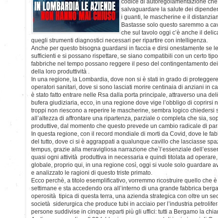
codice di autoregolamentazione che 
salvaguardare la salute dei dipendent
i guanti, le mascherine e il distanzia
Bastasse solo questo saremmo a cav
che sul tavolo oggi c’è anche il delica
quegli strumenti diagnostici necessari per ripartire con intelligenza.
Anche per questo bisogna guardarsi in faccia e dirsi onestamente se l
sufficienti e si possano rispettare, se siano compatibili con un certo tipo 
fabbriche nel tempo possano reggere il peso del contingentamento dei t
della loro produttività .
In una regione, la Lombardia, dove non si è stati in grado di protegg
operatori sanitari, dove si sono lasciati morire centinaia di anziani in c
è stato fatto entrare nelle Rsa dalla porta principale, attraverso una del
bufera giudiziaria, ecco, in una regione dove vige l’obbligo di coprirsi
troppi non riescono a reperire le mascherine, sembra logico chiedersi
all’altezza di affrontare una ripartenza, parziale o completa che sia, sopr
produttive, dal momento che questo prevede un cambio radicale di paradi
In questa regione, con il record mondiale di morti da Covid, dove le fa
del tutto, dove ci si è aggrappati a qualunque cavillo che lasciasse spa
tempus, grazie alla meravigliosa narrazione che l’essenziale dell’esse
quasi ogni attività produttiva in necessaria e quindi titolata ad oper
globale, proprio qui, in una regione così, oggi si vuole solo guardare a
e analizzato le ragioni di questo triste primato.
Ecco perchè, a titolo esemplificativo, vorremmo ricostruire quello che 
settimane e sta accedendo ora all’interno di una grande fabbrica berg
operosità tipica di questa terra, una azienda strategica con oltre un sec
società siderurgica che produce tubi in acciaio per l’industria petrolif
persone suddivise in cinque reparti più gli uffici: tutti a Bergamo la ch