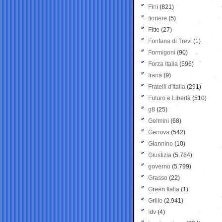
Fini
(821)
fioriere
(5)
Fitto
(27)
Fontana di Trevi
(1)
Formigoni
(90)
Forza Italia
(596)
frana
(9)
Fratelli d'Italia
(291)
Futuro e Libertà
(510)
g8
(25)
Gelmini
(68)
Genova
(542)
Giannino
(10)
Giustizia
(5.784)
governo
(5.799)
Grasso
(22)
Green Italia
(1)
Grillo
(2.941)
Idv
(4)