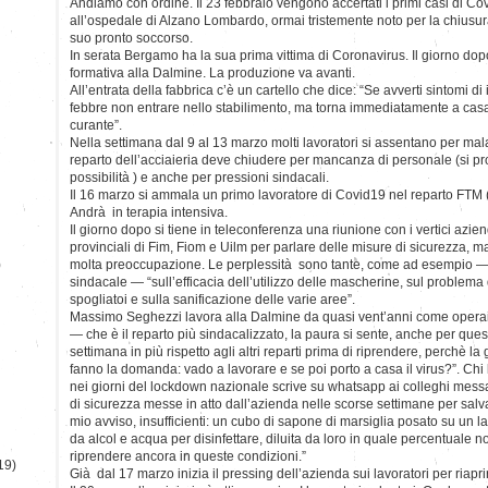
Andiamo con ordine. Il 23 febbraio vengono accertati i primi casi di Co
all’ospedale di Alzano Lombardo, ormai tristemente noto per la chiusura
suo pronto soccorso.
In serata Bergamo ha la sua prima vittima di Coronavirus. Il giorno dop
formativa alla Dalmine. La produzione va avanti.
All’entrata della fabbrica c’è un cartello che dice: “Se avverti sintomi di
febbre non entrare nello stabilimento, ma torna immediatamente a casa 
curante”.
Nella settimana dal 9 al 13 marzo molti lavoratori si assentano per malat
reparto dell’acciaieria deve chiudere per mancanza di personale (si pr
possibilità ) e anche per pressioni sindacali.
Il 16 marzo si ammala un primo lavoratore di Covid19 nel reparto FTM
Andrà in terapia intensiva.
Il giorno dopo si tiene in teleconferenza una riunione con i vertici aziend
provinciali di Fim, Fiom e Uilm per parlare delle misure di sicurezza, ma
)
molta preoccupazione. Le perplessità sono tante, come ad esempio —
sindacale — “sull’efficacia dell’utilizzo delle mascherine, sul problem
spogliatoi e sulla sanificazione delle varie aree”.
Massimo Seghezzi lavora alla Dalmine da quasi vent’anni come operaio
— che è il reparto più sindacalizzato, la paura si sente, anche per que
settimana in più rispetto agli altri reparti prima di riprendere, perchè la 
fanno la domanda: vado a lavorare e se poi porto a casa il virus?”. Chi
nei giorni del lockdown nazionale scrive su whatsapp ai colleghi mes
di sicurezza messe in atto dall’azienda nelle scorse settimane per salv
mio avviso, insufficienti: un cubo di sapone di marsiglia posato su un l
da alcol e acqua per disinfettare, diluita da loro in quale percentuale n
riprendere ancora in queste condizioni.”
19)
Già dal 17 marzo inizia il pressing dell’azienda sui lavoratori per riapri