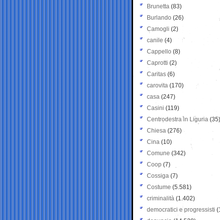
Brunetta
(83)
Burlando
(26)
Camogli
(2)
canile
(4)
Cappello
(8)
Caprotti
(2)
Caritas
(6)
carovita
(170)
casa
(247)
Casini
(119)
Centrodestra in Liguria
(35
Chiesa
(276)
Cina
(10)
Comune
(342)
Coop
(7)
Cossiga
(7)
Costume
(5.581)
criminalità
(1.402)
democratici e progressisti
(