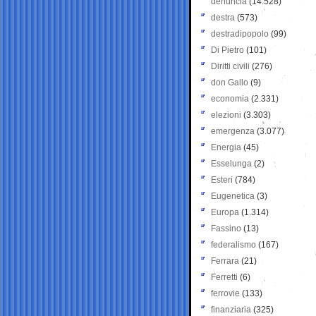
denuncia
(14.528)
destra
(573)
destradipopolo
(99)
Di Pietro
(101)
Diritti civili
(276)
don Gallo
(9)
economia
(2.331)
elezioni
(3.303)
emergenza
(3.077)
Energia
(45)
Esselunga
(2)
Esteri
(784)
Eugenetica
(3)
Europa
(1.314)
Fassino
(13)
federalismo
(167)
Ferrara
(21)
Ferretti
(6)
ferrovie
(133)
finanziaria
(325)