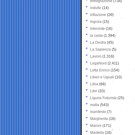
Immigrazione
(734)
indulto
(14)
inflazione
(26)
Ingroia
(15)
Interviste
(16)
la casta
(1.394)
La Destra
(45)
La Sapienza
(5)
Lavoro
(1.316)
LegaNord
(2.411)
Letta Enrico
(154)
Liberi e Uguali
(10)
Libia
(68)
Libri
(33)
Liguria Futurista
(25)
mafia
(543)
manifesto
(7)
Margherita
(16)
Maroni
(171)
Mastella
(16)