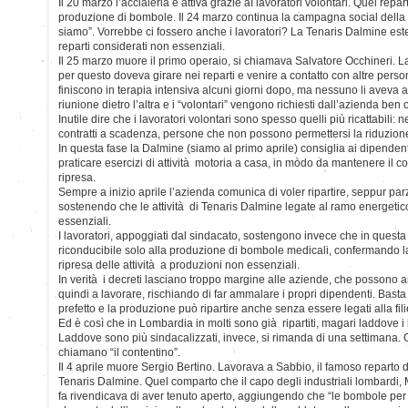
Il 20 marzo l’acciaieria è attiva grazie aI lavoratori volontari. Quel rep
produzione di bombole. Il 24 marzo continua la campagna social della 
siamo”. Vorrebbe ci fossero anche i lavoratori? La Tenaris Dalmine est
reparti considerati non essenziali.
Il 25 marzo muore il primo operaio, si chiamava Salvatore Occhineri. 
per questo doveva girare nei reparti e venire a contatto con altre person
finiscono in terapia intensiva alcuni giorni dopo, ma nessuno li aveva a
riunione dietro l’altra e i “volontari” vengono richiesti dall’azienda ben ol
Inutile dire che i lavoratori volontari sono spesso quelli più ricattabili: 
contratti a scadenza, persone che non possono permettersi la riduzione
In questa fase la Dalmine (siamo al primo aprile) consiglia ai dipendent
praticare esercizi di attività motoria a casa, in modo da mantenere il co
ripresa.
Sempre a inizio aprile l’azienda comunica di voler ripartire, seppur parzi
sostenendo che le attività di Tenaris Dalmine legate al ramo energetic
essenziali.
I lavoratori, appoggiati dal sindacato, sostengono invece che in questa 
riconducibile solo alla produzione di bombole medicali, confermando l
ripresa delle attività a produzioni non essenziali.
In verità i decreti lasciano troppo margine alle aziende, che possono 
quindi a lavorare, rischiando di far ammalare i propri dipendenti. Bast
prefetto e la produzione può ripartire anche senza essere legati alla filie
Ed è così che in Lombardia in molti sono già ripartiti, magari laddove i 
Laddove sono più sindacalizzati, invece, si rimanda di una settimana. G
chiamano “il contentino”.
Il 4 aprile muore Sergio Bertino. Lavorava a Sabbio, il famoso reparto
Tenaris Dalmine. Quel comparto che il capo degli industriali lombardi, 
fa rivendicava di aver tenuto aperto, aggiungendo che “le bombole per 