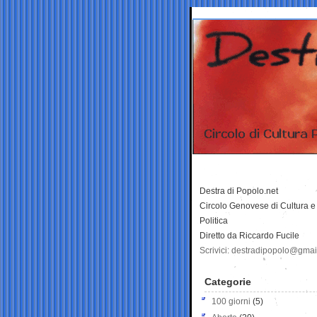
Destra di Popolo.net
Circolo Genovese di Cultura e
Politica
Diretto da Riccardo Fucile
Scrivici: destradipopolo@gma
Categorie
100 giorni
(5)